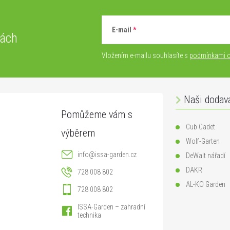
E-mail
vách
Vložením e-mailu souhlasíte s
podmínkami o
Naši dodav
Cub Cadet
Wolf-Garten
info
@
issa-garden.cz
DeWalt nářadí
DAKR
728 008 802
AL-KO Garden
728 008 802
ISSA-Garden – zahradní
technika