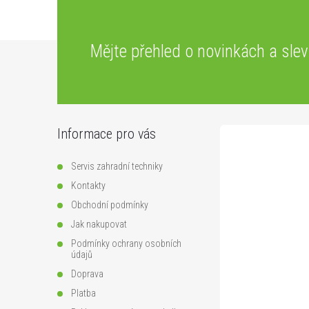
Z
Mějte přehled o novinkách
a sle
á
p
Informace pro vás
a
Servis zahradní techniky
t
Kontakty
Obchodní podmínky
í
Jak nakupovat
Podmínky ochrany osobních
údajů
Doprava
Platba