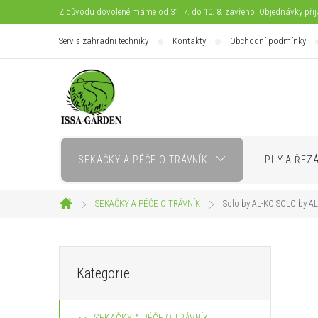
Přejít
Z důvodu dovolené máme od 31. 7. do 10. 8. zavřeno. Objednávky při
na
Servis zahradní techniky
Kontakty
Obchodní podmínky
obsah
SEKAČKY A PÉČE O TRÁVNÍK
PILY A ŘEZ
SEKAČKY A PÉČE O TRÁVNÍK
Solo by AL-KO SOLO by AL
Domů
P
Přeskočit
Kategorie
kategorie
o