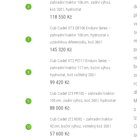
zahradní traktor 106 cm, zadní výhoz,
d
koš 320 l, hydrostat
p
118 550 Kč
v
Cub Cadet XT3 QR106 Enduro Series –
s
zahradní traktor 106 cm, hydrostat s
m
uzávěrkou diferenciálu, koš 360 l
p
145 320 Kč
m
Cub Cadet XT2 PS117 Enduro Series –
b
zahradní traktor 117 cm, boční výhoz,
o
hydrostat, koš volitelný 200 l
99 420 Kč
r
d
Cub Cadet LT3 PR105 – zahradní traktor
M
105 cm, zadní výhoz, koš 240 l, hydrostat
88 000 Kč
s
l
Cub Cadet LT2 NS92 – zahradní traktor
C
92 cm, boční výhoz, volitelný koš 200 l
57 600 Kč
s