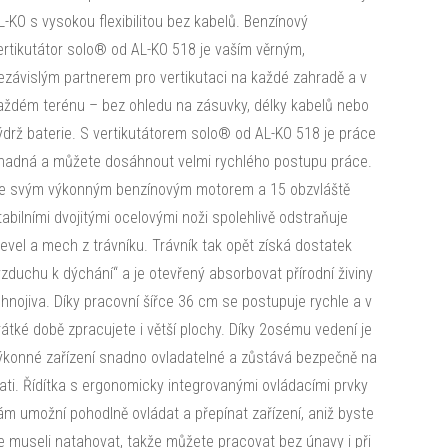
L-KO s vysokou flexibilitou bez kabelů. Benzínový
ertikutátor solo® od AL-KO 518 je vaším věrným,
ezávislým partnerem pro vertikutaci na každé zahradě a v
aždém terénu – bez ohledu na zásuvky, délky kabelů nebo
ýdrž baterie. S vertikutátorem solo® od AL-KO 518 je práce
nadná a můžete dosáhnout velmi rychlého postupu práce.
e svým výkonným benzínovým motorem a 15 obzvláště
tabilními dvojitými ocelovými noži spolehlivě odstraňuje
level a mech z trávníku. Trávník tak opět získá dostatek
vzduchu k dýchání“ a je otevřený absorbovat přírodní živiny
 hnojiva. Díky pracovní šířce 36 cm se postupuje rychle a v
rátké době zpracujete i větší plochy. Díky 2osému vedení je
ýkonné zařízení snadno ovladatelné a zůstává bezpečně na
rati. Řídítka s ergonomicky integrovanými ovládacími prvky
ám umožní pohodlně ovládat a přepínat zařízení, aniž byste
e museli natahovat, takže můžete pracovat bez únavy i při