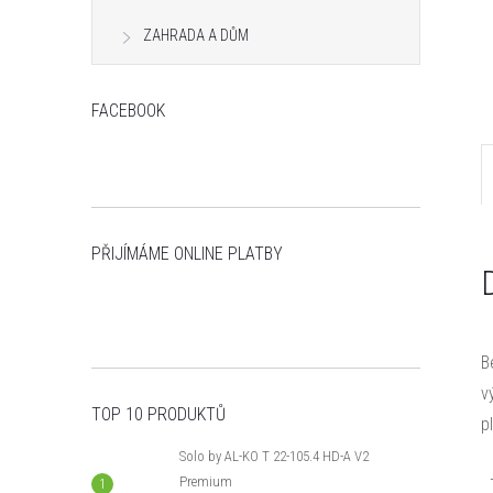
n
ZAHRADA A DŮM
e
FACEBOOK
l
PŘIJÍMÁME ONLINE PLATBY
B
v
TOP 10 PRODUKTŮ
p
Solo by AL-KO T 22-105.4 HD-A V2
Premium
T