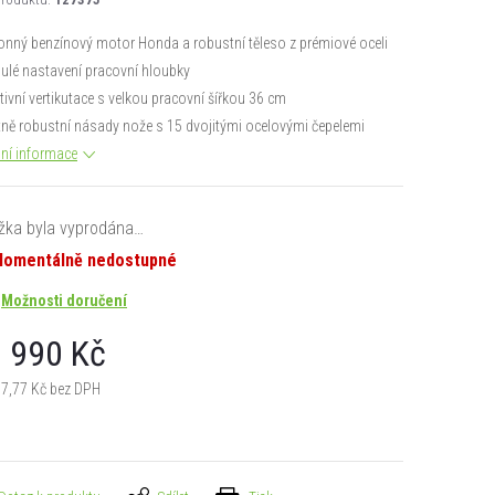
onný benzínový motor Honda a robustní těleso z prémiové oceli
nulé nastavení pracovní hloubky
ktivní vertikutace s velkou pracovní šířkou 36 cm
tně robustní násady nože s 15 dvojitými ocelovými čepelemi
lní informace
žka byla vyprodána…
omentálně nedostupné
Možnosti doručení
 990 Kč
67,77 Kč bez DPH
á