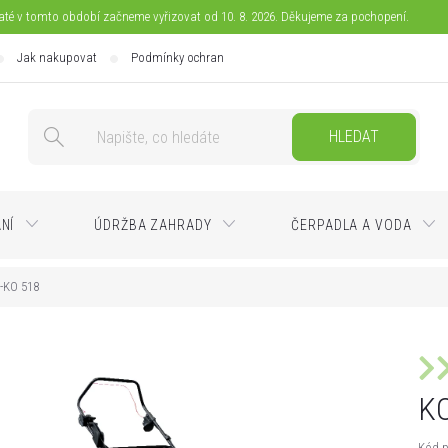
jaté v tomto období začneme vyřizovat od 10. 8. 2026. Děkujeme za pochopení.
Jak nakupovat
Podmínky ochrany osobních údajů
Doprava
Pla
HLEDAT
ÁNÍ
ÚDRŽBA ZAHRADY
ČERPADLA A VODA
-KO 518
K
Kód p