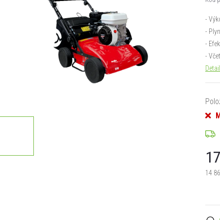
- Výk
- Ply
- Efe
- Vče
Detai
Polo
M
17
14 8
Měrn
cena: