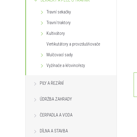
SEKAČKY A PÉČE O TRÁVNÍK
s
Travní sekačky
t
Travní traktory
r
Kultivátory
Vertikutátory a provzdušňovače
a
Mulčovací sady
n
Vyžínače a křovinořezy
n
PILY A ŘEZÁNÍ
í
ÚDRŽBA ZAHRADY
p
ČERPADLA A VODA
a
DÍLNA A STAVBA