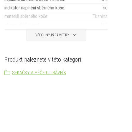
indikátor naplnění sběrného koše
:
ne
materiál sběrného koše
:
Tkanina
objem válců v cm³
:
163
VŠECHNY PARAMETRY
Produkt naleznete v této kategorii
SEKAČKY A PÉČE O TRÁVNÍK