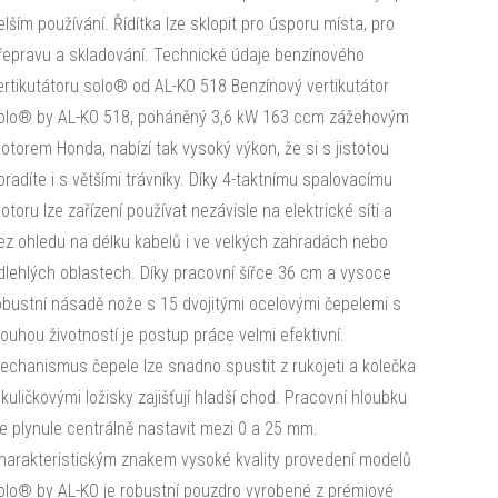
elším používání. Řídítka lze sklopit pro úsporu místa, pro
řepravu a skladování. Technické údaje benzínového
ertikutátoru solo® od AL-KO 518 Benzínový vertikutátor
olo® by AL-KO 518, poháněný 3,6 kW 163 ccm zážehovým
otorem Honda, nabízí tak vysoký výkon, že si s jistotou
oradíte i s většími trávníky. Díky 4-taktnímu spalovacímu
otoru lze zařízení používat nezávisle na elektrické síti a
ez ohledu na délku kabelů i ve velkých zahradách nebo
dlehlých oblastech. Díky pracovní šířce 36 cm a vysoce
obustní násadě nože s 15 dvojitými ocelovými čepelemi s
louhou životností je postup práce velmi efektivní.
echanismus čepele lze snadno spustit z rukojeti a kolečka
 kuličkovými ložisky zajišťují hladší chod. Pracovní hloubku
ze plynule centrálně nastavit mezi 0 a 25 mm.
harakteristickým znakem vysoké kvality provedení modelů
olo® by AL-KO je robustní pouzdro vyrobené z prémiové