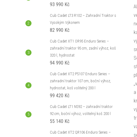
93 990 Kč
A
v
Cub Cadet LT3 R102 – Zahradní Traktor s
Vysokým Výkonem
n
82 990 Kč
k
v
Cub Cadet XT1 OR95 Enduro Series –
zahradní traktor 95 cm, zadní výhoz, koš
s
320 l, hydrostat
S
94 990 Kč
s
Cub Cadet XT2 PS107 Enduro Series –
p
zahradní traktor 107 cm, boční výhoz,
„
hydrostat, koš volitelný 200 l
a
99 420 Kč
k
Cub Cadet LT1 NS92 – zahradní traktor
v
92 cm, boční výhoz, volitelný koš 200 l
t
55 140 Kč
v
Cub Cadet XT2 QR106 Enduro Series –
s