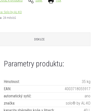
Dotaz k produktu
Sdílet
Tisk
ka:
Solo by AL-KO
a
:
24 měsíců
DISKUZE
Parametry produktu:
Hmotnost
:
35 kg
EAN
:
4003718055917
automatický sytič
:
ano
značka
:
solo® by AL-KO
kapacita sběrného koše v litrech
:
40 L