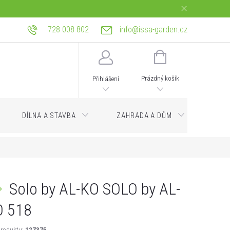
728 008 802
info@issa-garden.cz
tba
Reklamace a práva z vadného plnění
Bagrování a zemní práce Ostrava
NÁKUPNÍ
KOŠÍK
Prázdný košík
Přihlášení
DÍLNA A STAVBA
ZAHRADA A DŮM
Servi
Solo by AL-KO SOLO by AL-
O 518
roduktu:
127375