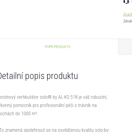
Znač
Záruk
POPIS PRODUKTU
Detailní popis produktu
enzínový vertikutátor solo® by AL-KO 518 je váš robustní,
ýkonný pomocník pro profesionální péči o trávník na
lochách do 1000 m².
o znamená spolehnout se na osvědčenou kvalitu solo-by-