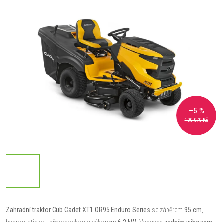
–5 %
100 070 Kč
Zahradní traktor Cub Cadet XT1 OR95 Enduro Series
se záběrem
95 cm
,
hydrostatickou převodovkou a výkonem
6,2 kW
. Vybaven
zadním výhozem