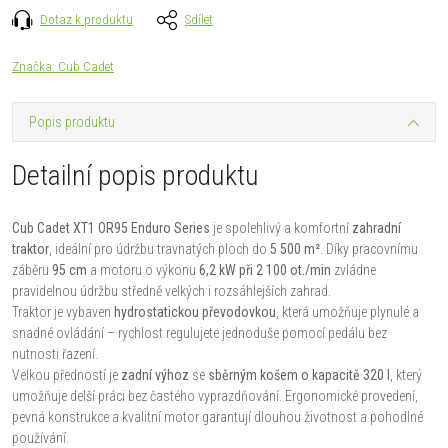
Dotaz k produktu
Sdílet
Značka:
Cub Cadet
Popis produktu
Detailní popis produktu
Cub Cadet XT1 OR95 Enduro Series
je spolehlivý a komfortní
zahradní
traktor
, ideální pro údržbu travnatých ploch do
5 500 m²
. Díky pracovnímu
záběru
95 cm
a motoru o výkonu
6,2 kW při 2 100 ot./min
zvládne
pravidelnou údržbu středně velkých i rozsáhlejších zahrad.
Traktor je vybaven
hydrostatickou převodovkou
, která umožňuje plynulé a
snadné ovládání – rychlost regulujete jednoduše pomocí pedálu bez
nutnosti řazení.
Velkou předností je
zadní výhoz
se
sběrným košem o kapacitě 320 l
, který
umožňuje delší práci bez častého vyprazdňování. Ergonomické provedení,
pevná konstrukce a kvalitní motor garantují dlouhou životnost a pohodlné
používání.