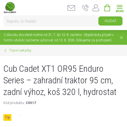
Přejít
NÁKUPNÍ
na
KOŠÍK
obsah
HLEDAT
Z důvodu dovolené máme od 31. 7. do 10. 8. zavřeno. Objednávky přijaté v
tomto období začneme vyřizovat od 10. 8. 2026. Děkujeme za pochopení.
Travní sekačky
Cub Cadet XT1 OR95 Enduro
Series – zahradní traktor 95 cm,
zadní výhoz, koš 320 l, hydrostat
Kód produktu:
C0017
Tip