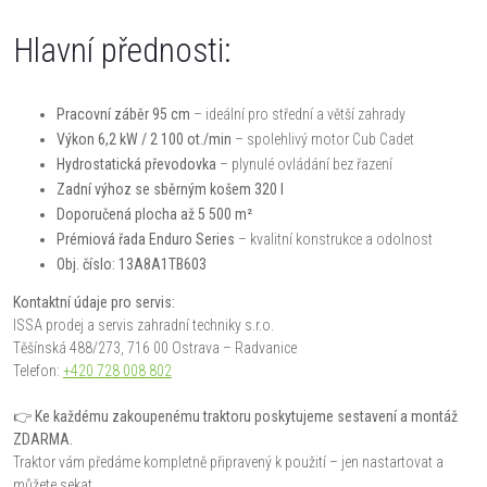
Hlavní přednosti:
Pracovní záběr 95 cm
– ideální pro střední a větší zahrady
Výkon 6,2 kW / 2 100 ot./min
– spolehlivý motor Cub Cadet
Hydrostatická převodovka
– plynulé ovládání bez řazení
Zadní výhoz se sběrným košem 320 l
Doporučená plocha až 5 500 m²
Prémiová řada Enduro Series
– kvalitní konstrukce a odolnost
Obj. číslo: 13A8A1TB603
Kontaktní údaje pro servis:
ISSA prodej a servis zahradní techniky s.r.o.
Těšínská 488/273, 716 00 Ostrava – Radvanice
Telefon:
+420 728 008 802
👉 Ke každému zakoupenému traktoru poskytujeme sestavení a montáž
ZDARMA.
Traktor vám předáme kompletně připravený k použití – jen nastartovat a
můžete sekat.