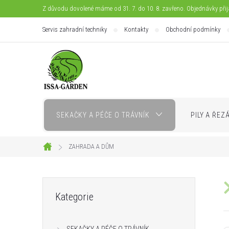
Přejít
Z důvodu dovolené máme od 31. 7. do 10. 8. zavřeno. Objednávky při
na
Servis zahradní techniky
Kontakty
Obchodní podmínky
obsah
SEKAČKY A PÉČE O TRÁVNÍK
PILY A ŘEZ
ZAHRADA A DŮM
Domů
P
Přeskočit
Kategorie
kategorie
o