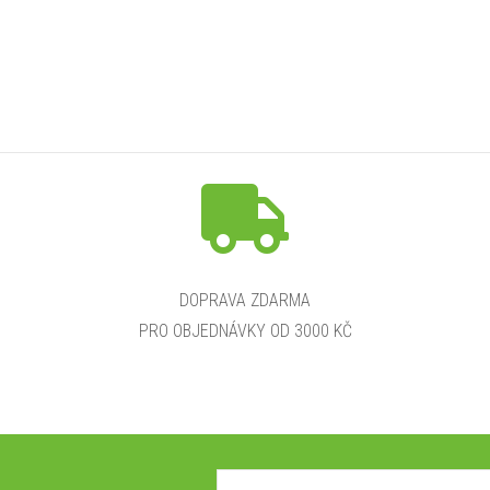
O
v
á
d
a
DOPRAVA ZDARMA
c
PRO OBJEDNÁVKY OD 3000 KČ
p