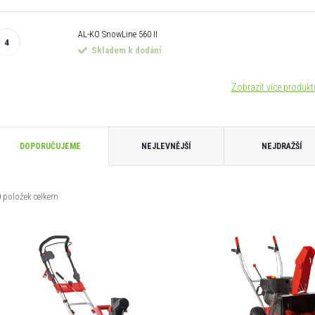
AL-KO SnowLine 560 II
Skladem k dodání
Zobrazit více produk
Ř
DOPORUČUJEME
NEJLEVNĚJŠÍ
NEJDRAŽŠÍ
a
0
položek celkem
z
V
e
ý
n
p