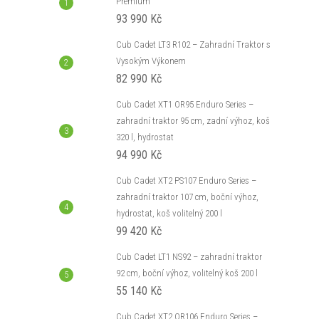
Premium
93 990 Kč
Cub Cadet LT3 R102 – Zahradní Traktor s
Vysokým Výkonem
82 990 Kč
Cub Cadet XT1 OR95 Enduro Series –
zahradní traktor 95 cm, zadní výhoz, koš
320 l, hydrostat
94 990 Kč
Cub Cadet XT2 PS107 Enduro Series –
zahradní traktor 107 cm, boční výhoz,
hydrostat, koš volitelný 200 l
99 420 Kč
Cub Cadet LT1 NS92 – zahradní traktor
92 cm, boční výhoz, volitelný koš 200 l
55 140 Kč
Cub Cadet XT2 QR106 Enduro Series –