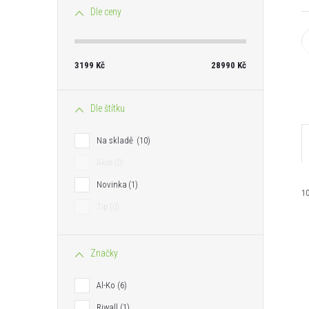
n
Dle ceny
e
3199
Kč
28990
Kč
l
Dle štítku
Na skladě
10
Akce
0
Novinka
1
1
Tip
0
Značky
Al-Ko
6
Riwall
1