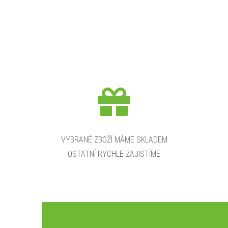
l
VYBRANÉ ZBOŽÍ MÁME SKLADEM
OSTATNÍ RYCHLE ZAJISTÍME
í
r