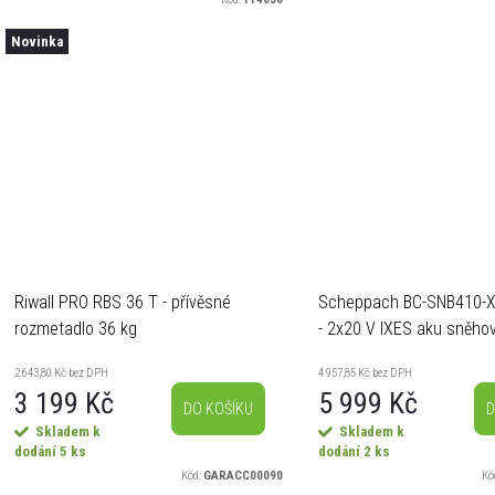
kolem sněhové frézy -...
prod. č. 119831 - Lze...
Novinka
Riwall PRO RBS 36 T - přívěsné
Scheppach BC-SNB410-X
rozmetadlo 36 kg
- 2x20 V IXES aku sněhov
4Ah baterie + duální nabí
2 643,80 Kč bez DPH
4 957,85 Kč bez DPH
A
3 199 Kč
5 999 Kč
DO KOŠÍKU
D
Skladem k
Skladem k
dodání
5 ks
dodání
2 ks
Kód:
GARACC00090
Kó