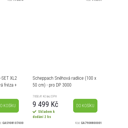
Nízké nároky na...
-SET XL2
Scheppach Sněhová radlice (100 x
á fréza +
50 cm) - pro DP 3000
ječka 4,5
7 850,41 Kč bez DPH
9 499 Kč
O KOŠÍKU
DO KOŠÍKU
Skladem k
dodání
2 ks
d:
GA5908107400
Kód:
GA7908800001