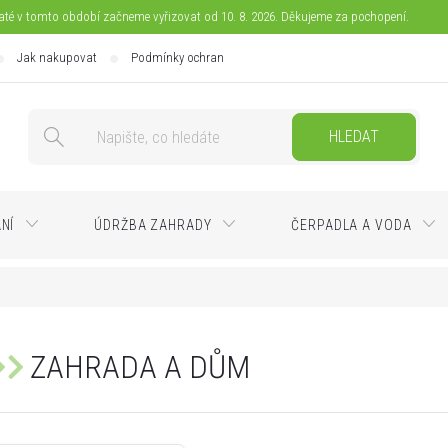
jaté v tomto období začneme vyřizovat od 10. 8. 2026. Děkujeme za pochopení.
Jak nakupovat
Podmínky ochrany osobních údajů
Doprava
Pla
HLEDAT
ÁNÍ
ÚDRŽBA ZAHRADY
ČERPADLA A VODA
ZAHRADA A DŮM