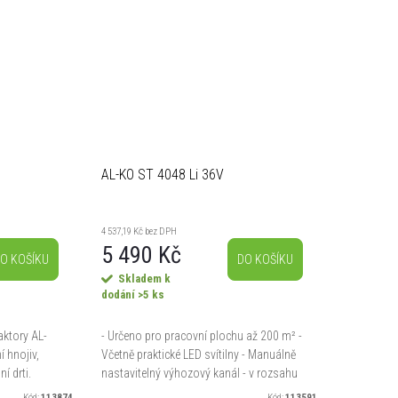
AL-KO ST 4048 Li 36V
4 537,19 Kč bez DPH
5 490 Kč
O KOŠÍKU
DO KOŠÍKU
Skladem k
dodání
>5 ks
aktory AL-
- Určeno pro pracovní plochu až 200 m² -
 hnojiv,
Včetně praktické LED svítilny - Manuálně
í drti.
nastavitelný výhozový kanál - v rozsahu
m zařízením
180° - Pohodlné polstrované držadlo -
Kód:
113874
Kód:
113591