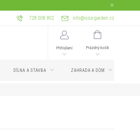
728 008 802
info@issa-garden.cz
tba
Reklamace a práva z vadného plnění
Bagrování a zemní práce Ostrava
NÁKUPNÍ
KOŠÍK
Prázdný košík
Přihlášení
DÍLNA A STAVBA
ZAHRADA A DŮM
Servi