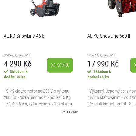
p
s
p
AL-KO SnowLine 46 E
AL-KO SnowLine 560 II
o
3 545,45 Kč bez DPH
14 867,77 Kč bez DPH
d
4 290 Kč
17 990 Kč
o
DO KOŠÍKU
D
Skladem k
Skladem k
u
dodání
>5 ks
dodání
>5 ks
d
k
- Silný elektromotor na 230 V o výkonu
- Výkonný, úsporný benzínov
u
2000 W - Nízká hmotnost - pouze 15 Kg
ručním startováním - Volitel
- Záběr 46 cm, výška výhozového otvoru
přepínatelný pohon kol - Sníh
30 cm - Pohodlné polstrované držadlo -
odhazován až do vzdálenost
k
Kód:
112932
Nízké nároky na místo...
Bezpečný postup s pneumati
ů
hlubokým...