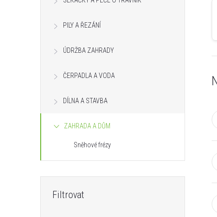
SEKAČKY A PÉČE O TRÁVNÍK
s
PILY A ŘEZÁNÍ
t
ÚDRŽBA ZAHRADY
r
ČERPADLA A VODA
a
N
n
DÍLNA A STAVBA
n
ZAHRADA A DŮM
Sněhové frézy
í
p
a