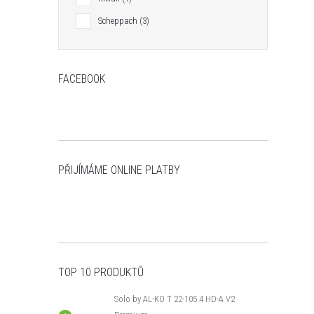
í
i
Scheppach
3
r
FACEBOOK
r
PŘIJÍMÁME ONLINE PLATBY
t
TOP 10 PRODUKTŮ
t
Solo by AL-KO T 22-105.4 HD-A V2