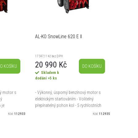
AL-KO SnowLine 620 E II
17 347,11 Kč bez DPH
20 990 Kč
O KOŠÍKU
DO KOŠÍKU
Skladem k
dodání
>5 ks
ý motor s
- Výkonný, úsporný benzínový motor s
ný
elektrickým startováním - Volitelný
 je
přepínatelný pohon kol - 5 rychlostních
i 15 m -
stupňů vpřed a 2 vzad - Sníh je
Kód:
112933
Kód:
112935
kami s
odhazován do 15 m - Bezpečný...