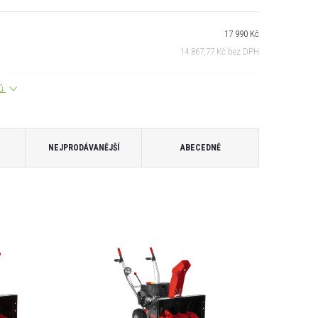
17 990 Kč
14 867,77 Kč bez DPH
tů
NEJPRODÁVANĚJŠÍ
ABECEDNĚ