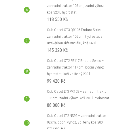
zahradní traktor 106 cm, zadní výhoz,
koš 320 l, hydrostat
118 550 Kč
Cub Cadet XT3 QR106 Enduro Series –
zahradní traktor 106 cm, hydrostat s
uzávěrkou diferenciálu, koš 360 l
145 320 Kč
Cub Cadet XT2 PS117 Enduro Series –
zahradní traktor 117 cm, boční výhoz,
hydrostat, koš volitelný 200 l
99 420 Kč
Cub Cadet LT3 PR105 – zahradní traktor
105 cm, zadní výhoz, koš 240 l, hydrostat
88 000 Kč
Cub Cadet LT2 NS92 – zahradní traktor
92 cm, boční výhoz, volitelný koš 200 l