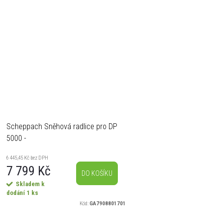
Scheppach Sněhová radlice pro DP
5000 -
6 445,45 Kč bez DPH
7 799 Kč
DO KOŠÍKU
Skladem k
dodání
1 ks
Kód:
GA7908801701