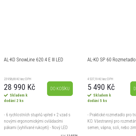
ů
AL-KO SnowLine 620.4 E III LED
AL-KO SP 60 Rozmetadlo
23 958,68 Kč bez DPH
4 537,19 Kč bez DPH
28 990 Kč
5 490 Kč
DO KOŠÍKU
D
Skladem k
Skladem k
dodání
2 ks
dodání
5 ks
- 6 rychlostních stupňů vpřed + 2 vzad s
- Praktické rozmetadlo pro tr
novými ergonomickými ovládacími
KO. Všestranný pro rozmetání
pákami (vyhřívané rukojeti) - Nový LED
semen, vápna, soli, nebo zimn
panel pro výrazně větší světlo před a
Pouze ve spojení se zavěsný
Kód:
114036