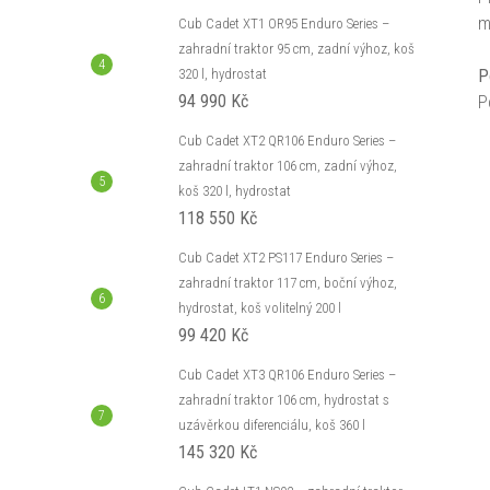
m
Cub Cadet XT1 OR95 Enduro Series –
zahradní traktor 95 cm, zadní výhoz, koš
P
320 l, hydrostat
94 990 Kč
P
Cub Cadet XT2 QR106 Enduro Series –
zahradní traktor 106 cm, zadní výhoz,
koš 320 l, hydrostat
118 550 Kč
Cub Cadet XT2 PS117 Enduro Series –
zahradní traktor 117 cm, boční výhoz,
hydrostat, koš volitelný 200 l
99 420 Kč
Cub Cadet XT3 QR106 Enduro Series –
zahradní traktor 106 cm, hydrostat s
uzávěrkou diferenciálu, koš 360 l
145 320 Kč