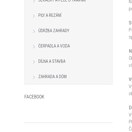
SEKAČKY A PÉČE O TRÁVNÍK
N
s
p
PILY A ŘEZÁNÍ
t
S
P
ÚDRŽBA ZAHRADY
r
s
ČERPADLA A VODA
a
N
O
n
DÍLNA A STAVBA
v
n
ZAHRADA A DŮM
V
V
í
o
FACEBOOK
p
D
V
a
P
Č