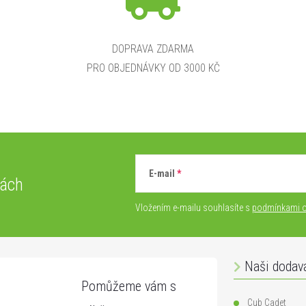
DOPRAVA ZDARMA
PRO OBJEDNÁVKY OD 3000 KČ
E-mail
vách
Vložením e-mailu souhlasíte s
podmínkami o
Naši dodav
Cub Cadet