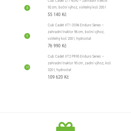
Cub Cadet LT1 NS92 – zahradní traktor
92 cm, boční výhoz, volitelný koš 200 l
55 140 Kč
Cub Cadet XT1 OS96 Enduro Series –
zahradní traktor 96 cm, boční výhoz,
volitelný koš 200 l, hydrostat
76 990 Kč
Cub Cadet XT2 PR95 Enduro Series –
zahradní traktor 95 cm, zadní výhoz, koš
320 l, hydrostat
109 620 Kč