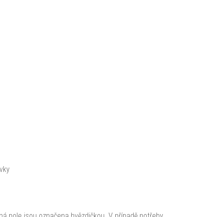
vky
ná pole jsou označena hvězdičkou. V případě potřeby