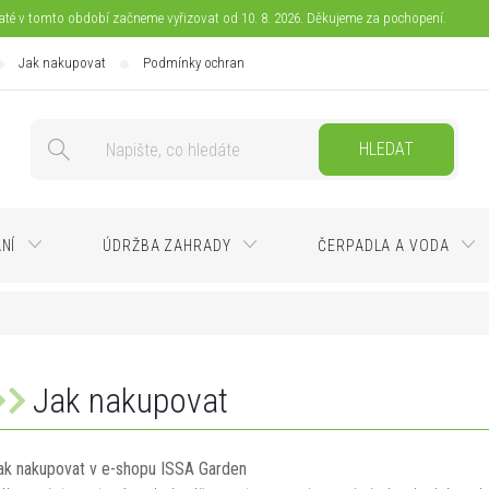
jaté v tomto období začneme vyřizovat od 10. 8. 2026. Děkujeme za pochopení.
Jak nakupovat
Podmínky ochrany osobních údajů
Doprava
Pla
HLEDAT
ÁNÍ
ÚDRŽBA ZAHRADY
ČERPADLA A VODA
Jak nakupovat
ak nakupovat v e-shopu ISSA Garden