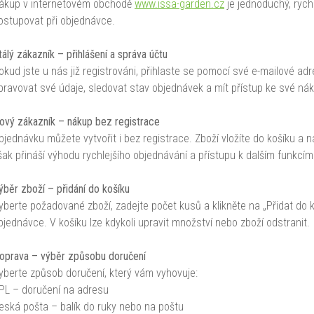
ákup v internetovém obchodě
www.issa-garden.cz
je jednoduchý, rych
ostupovat při objednávce.
tálý zákazník – přihlášení a správa účtu
okud jste u nás již registrováni, přihlaste se pomocí své e-mailové adr
pravovat své údaje, sledovat stav objednávek a mít přístup ke své náku
ový zákazník – nákup bez registrace
bjednávku můžete vytvořit i bez registrace. Zboží vložíte do košíku a 
šak přináší výhodu rychlejšího objednávání a přístupu k dalším funkcím
ýběr zboží – přidání do košíku
yberte požadované zboží, zadejte počet kusů a klikněte na „Přidat do 
bjednávce. V košíku lze kdykoli upravit množství nebo zboží odstranit.
oprava – výběr způsobu doručení
yberte způsob doručení, který vám vyhovuje:
PL – doručení na adresu
eská pošta – balík do ruky nebo na poštu