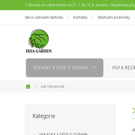
Přejít
Z důvodu dovolené máme od 31. 7. do 10. 8. zavřeno. Objednávky při
na
Servis zahradní techniky
Kontakty
Obchodní podmínky
obsah
SEKAČKY A PÉČE O TRÁVNÍK
PILY A ŘEZ
Jak nakupovat
Domů
P
Přeskočit
Kategorie
kategorie
o
J