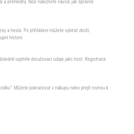
lý a přehledný. Níže naleznete návod, jak správně
esy a hesla. Po přihlášení můžete vybírat zboží,
pní historii.
následně vyplníte doručovací údaje jako host. Registrace
.
košíku“. Můžete pokračovat v nákupu nebo přejít rovnou k