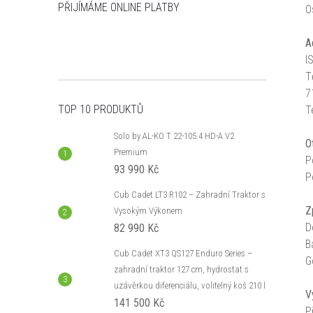
PŘIJÍMÁME ONLINE PLATBY
n
O
A
e
I
T
l
7
TOP 10 PRODUKTŮ
T
Solo by AL-KO T 22-105.4 HD-A V2
O
Premium
P
93 990 Kč
P
Cub Cadet LT3 R102 – Zahradní Traktor s
Z
Vysokým Výkonem
D
82 990 Kč
B
Cub Cadet XT3 QS127 Enduro Series –
G
zahradní traktor 127 cm, hydrostat s
uzávěrkou diferenciálu, volitelný koš 210 l
V
141 500 Kč
P