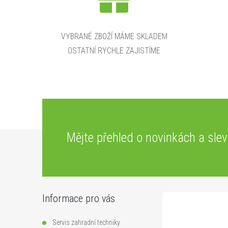
VYBRANÉ ZBOŽÍ MÁME SKLADEM
OSTATNÍ RYCHLE ZAJISTÍME
Z
Mějte přehled o novinkách
a sle
á
p
Informace pro vás
a
Servis zahradní techniky