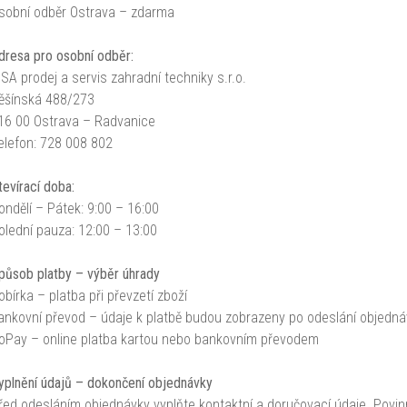
sobní odběr Ostrava – zdarma
dresa pro osobní odběr:
SSA prodej a servis zahradní techniky s.r.o.
ěšínská 488/273
16 00 Ostrava – Radvanice
elefon: 728 008 802
tevírací doba:
ondělí – Pátek: 9:00 – 16:00
olední pauza: 12:00 – 13:00
působ platby – výběr úhrady
obírka – platba při převzetí zboží
ankovní převod – údaje k platbě budou zobrazeny po odeslání objedná
oPay – online platba kartou nebo bankovním převodem
yplnění údajů – dokončení objednávky
řed odesláním objednávky vyplňte kontaktní a doručovací údaje. Povin