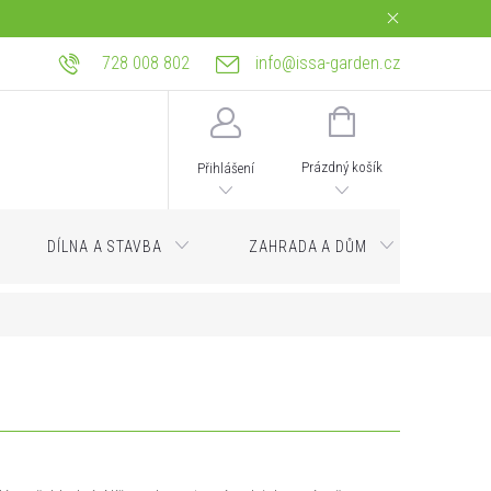
728 008 802
info@issa-garden.cz
tba
Reklamace a práva z vadného plnění
Bagrování a zemní práce Ostrava
NÁKUPNÍ
KOŠÍK
Prázdný košík
Přihlášení
DÍLNA A STAVBA
ZAHRADA A DŮM
Servi