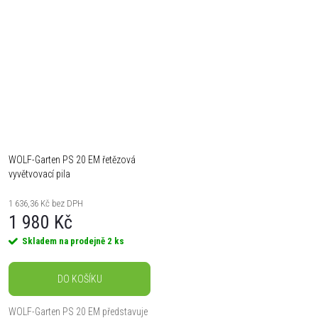
otevření bočního krytu pomocí...
WOLF-Garten PS 20 EM řetězová
vyvětvovací pila
1 636,36 Kč bez DPH
1 980 Kč
Skladem na prodejně
2 ks
DO KOŠÍKU
WOLF-Garten PS 20 EM představuje