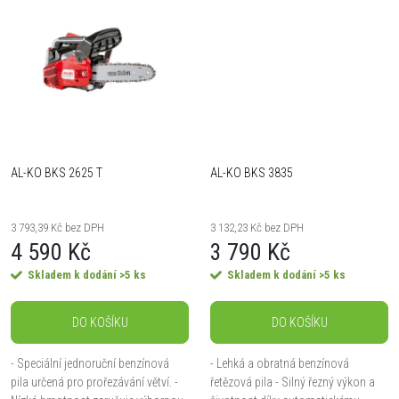
t
ů
ů
AL-KO BKS 2625 T
AL-KO BKS 3835
3 793,39 Kč bez DPH
3 132,23 Kč bez DPH
4 590 Kč
3 790 Kč
Skladem k dodání
>5 ks
Skladem k dodání
>5 ks
DO KOŠÍKU
DO KOŠÍKU
- Speciální jednoruční benzínová
- Lehká a obratná benzínová
pila určená pro prořezávání větví. -
řetězová pila - Silný řezný výkon a