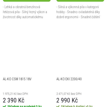
- Lehká a obratná benzínová
- Silná a výkonná pila v kategorii
řetězová pila - Silný řezný výkon a
hobby - Snadno ovladatelná díky
životnost díky automatickému
dobré ergonomii - Snadné čištění
mazání řetězu - Bezpečnostní brzda
vzduchového filtru - Vodící řetězová
pro rychlé zastavení řetězu - Snadné
lišta 40cm
čištění...
AL-KO CSM 1815 18V
AL-KO EKI 2200/40
1 975,21 Kč bez DPH
2 471,07 Kč bez DPH
2 390 Kč
2 990 Kč
Skladem na prodejně
5 ks
Skladem k dodání
>5 ks