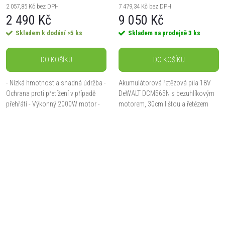
2 057,85 Kč bez DPH
7 479,34 Kč bez DPH
2 490 Kč
9 050 Kč
Skladem k dodání
>5 ks
Skladem na prodejně
3 ks
DO KOŠÍKU
DO KOŠÍKU
- Nízká hmotnost a snadná údržba -
Akumulátorová řetězová pila 18V
Ochrana proti přetížení v případě
DeWALT DCM565N s bezuhlíkovým
přehřátí - Výkonný 2000W motor -
motorem, 30cm lištou a řetězem
Rychle zkontrolujte hladinu oleje
Oregon. Vysoce účinný bezuhlíkový
okénkem v olejové nádrži
motor umožňuje provést více než
70 řezů hranolu 10...