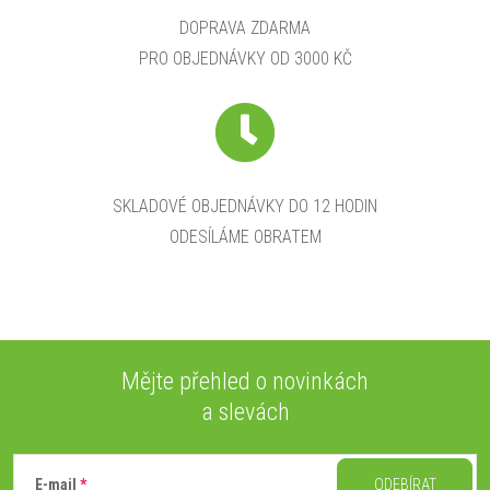
r
DOPRAVA ZDARMA
PRO OBJEDNÁVKY OD 3000 KČ
v
k
y
v
SKLADOVÉ OBJEDNÁVKY DO 12 HODIN
ODESÍLÁME OBRATEM
ý
p
i
s
Mějte přehled o novinkách
a slevách
u
Z
á
E-mail
ODEBÍRAT