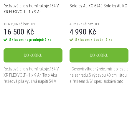
Řetězová pila s horní rukojetí 54 V
Solo by AL-KO 6240 Solo by AL-KO
XR FLEXVOLT - 1 x 9 Ah
13 636,36 Kč bez DPH
4 123,97 Kč bez DPH
16 500 Kč
4 990 Kč
Skladem na prodejně
2 ks
Skladem k dodání
2 ks
DO KOŠÍKU
DO KOŠÍKU
Řetězová pila s horní rukojetí 54 V
- Cenově výhodný všeuměl do lesa a
XR FLEXVOLT - 1 x 9 Ah Tato Aku
na zahradu.S výbavou 40 cm lištou
řetězová pila využívá napětí 54 V
a řetězem 3/8" spec. získává tato
pro vysoký výkon při prořezávání a
kompaktní pila body nejen za svůj
údržbě stromů. Součástí balení je
výkon (1,5 kW / 40,1 cm³) a
jeden...
integrovaný...