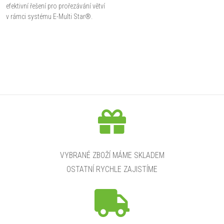
efektivní řešení pro prořezávání větví
v rámci systému E-Multi Star®.
Tato vyvětvovací pila disponuje
lištou o délce 20 cm, řetězem 3/8"
a...
O
v
l
á
d
a
VYBRANÉ ZBOŽÍ MÁME SKLADEM
OSTATNÍ RYCHLE ZAJISTÍME
c
í
p