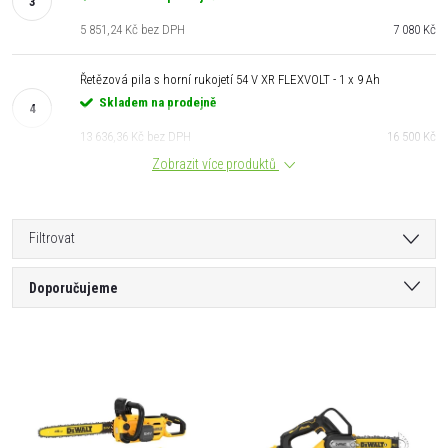
5 851,24 Kč bez DPH
7 080 Kč
Řetězová pila s horní rukojetí 54 V XR FLEXVOLT - 1 x 9 Ah
Skladem na prodejně
13 636,36 Kč bez DPH
16 500 Kč
Zobrazit více produktů
Filtrovat
Ř
Doporučujeme
a
Nejlevnější
V
Nejdražší
z
ý
Nejprodávanější
e
Abecedně