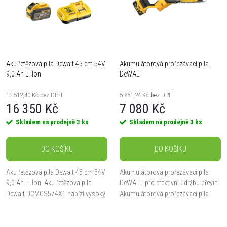
p
n
i
í
s
Aku řetězová pila Dewalt 45 cm 54V
Akumulátorová prořezávací pila
p
9,0 Ah Li-Ion
DeWALT
p
r
13 512,40 Kč bez DPH
5 851,24 Kč bez DPH
r
16 350 Kč
7 080 Kč
o
Skladem na prodejně
3 ks
Skladem na prodejně
3 ks
o
d
DO KOŠÍKU
DO KOŠÍKU
d
u
Aku řetězová pila Dewalt 45 cm 54V
Akumulátorová prořezávací pila
u
9,0 Ah Li-Ion Aku řetězová pila
DeWALT pro efektivní údržbu dřevin
k
Dewalt DCMCS574X1 nabízí vysoký
Akumulátorová prořezávací pila
k
výkon srovnatelný se spalovacími
DeWALT představuje výkonný
stroji díky 54V systému FLEXVOLT.
nástroj pro prořezávání větví, který...
t
S...