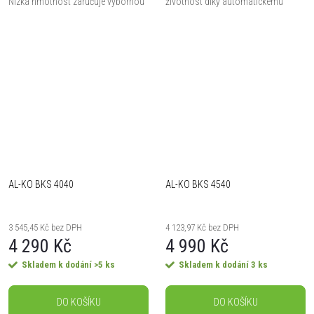
Nízká hmotnost zaručuje výbornou
životnost díky automatickému
ovladatelnost. - Lišta OREGON
mazání řetězu - Bezpečnostní brzda
25cm, řetěz s roztečí 3/8
pro rychlé zastavení řetězu - Snadné
čištění...
AL-KO BKS 4040
AL-KO BKS 4540
3 545,45 Kč bez DPH
4 123,97 Kč bez DPH
4 290 Kč
4 990 Kč
Skladem k dodání
>5 ks
Skladem k dodání
3 ks
DO KOŠÍKU
DO KOŠÍKU