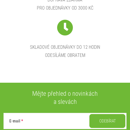
PRO OBJEDNÁVKY OD 3000 KČ
SKLADOVÉ OBJEDNÁVKY DO 12 HODIN
ODESÍLÁME OBRATEM
Mějte přehled o novinkách
a slevách
Z
á
E-mail
ODEBÍRAT