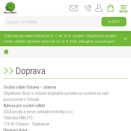
Přejít
NÁKUPNÍ
na
KOŠÍK
obsah
HLEDAT
Z důvodu dovolené máme od 31. 7. do 10. 8. zavřeno. Objednávky přijaté v
tomto období začneme vyřizovat od 10. 8. 2026. Děkujeme za pochopení.
Domů
Doprava
Osobní odběr Ostrava – zdarma
Objednané zboží si můžete bezplatně vyzvednout osobně na naší
provozovně v Ostravě.
Adresa pro osobní odběr:
ISSA prodej a servis zahradní techniky s.r.o.
Těšínská 488/273
716 00 Ostrava – Radvanice
Otevírací doba: