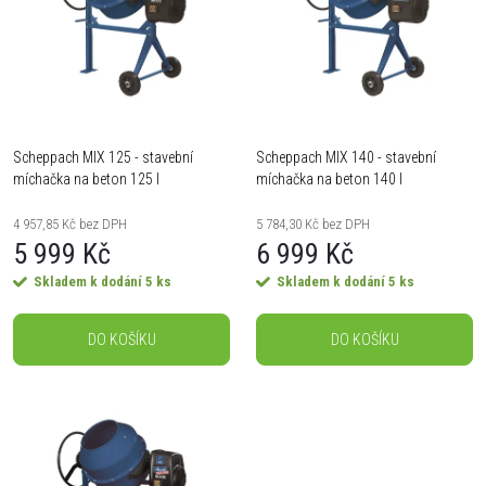
e
Abecedně
p
n
i
í
s
Scheppach MIX 125 - stavební
Scheppach MIX 140 - stavební
p
míchačka na beton 125 l
míchačka na beton 140 l
p
r
4 957,85 Kč bez DPH
5 784,30 Kč bez DPH
r
5 999 Kč
6 999 Kč
o
Skladem k dodání
5 ks
Skladem k dodání
5 ks
o
d
DO KOŠÍKU
DO KOŠÍKU
d
u
u
k
k