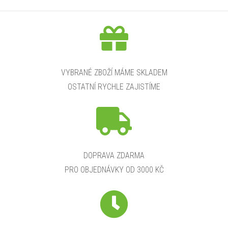
l
á
d
a
VYBRANÉ ZBOŽÍ MÁME SKLADEM
OSTATNÍ RYCHLE ZAJISTÍME
c
í
p
r
DOPRAVA ZDARMA
PRO OBJEDNÁVKY OD 3000 KČ
v
k
y