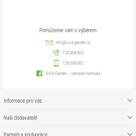
í
info
@
issa-garden.cz
728 008 802
728 008 802
ISSA-Garden – zahradní technika
Informace pro vás
Naši dodavatelé
Partneři a spolupráce