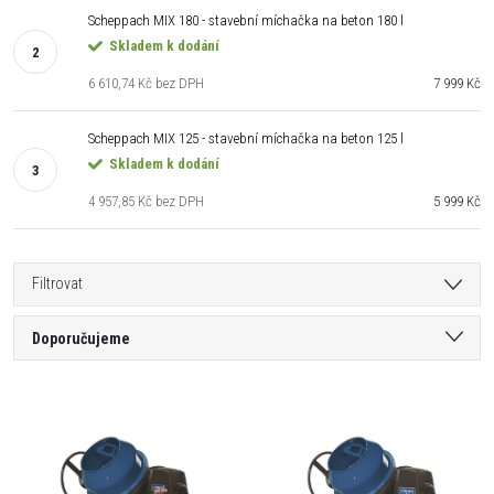
Scheppach MIX 180 - stavební míchačka na beton 180 l
Skladem k dodání
6 610,74 Kč bez DPH
7 999 Kč
Scheppach MIX 125 - stavební míchačka na beton 125 l
Skladem k dodání
4 957,85 Kč bez DPH
5 999 Kč
Filtrovat
Ř
Doporučujeme
a
Nejlevnější
V
Nejdražší
z
ý
Nejprodávanější