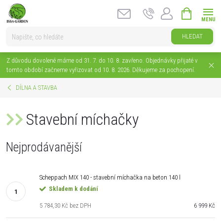
Přejít
NÁKUPNÍ
na
KOŠÍK
obsah
HLEDAT
Z důvodu dovolené máme od 31. 7. do 10. 8. zavřeno. Objednávky přijaté v
tomto období začneme vyřizovat od 10. 8. 2026. Děkujeme za pochopení.
DÍLNA A STAVBA
Stavební míchačky
Nejprodávanější
Scheppach MIX 140 - stavební míchačka na beton 140 l
Skladem k dodání
5 784,30 Kč bez DPH
6 999 Kč