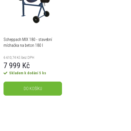
t
t
ů
ů
Scheppach MIX 180 - stavební
míchačka na beton 180 l
6 610,74 Kč bez DPH
7 999 Kč
Skladem k dodání
5 ks
DO KOŠÍKU
O
v