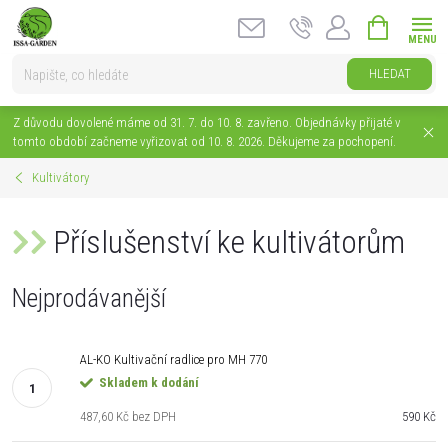
Přejít
NÁKUPNÍ
na
KOŠÍK
obsah
HLEDAT
Z důvodu dovolené máme od 31. 7. do 10. 8. zavřeno. Objednávky přijaté v
tomto období začneme vyřizovat od 10. 8. 2026. Děkujeme za pochopení.
Kultivátory
Příslušenství ke kultivátorům
Nejprodávanější
AL-KO Kultivační radlice pro MH 770
Skladem k dodání
487,60 Kč bez DPH
590 Kč