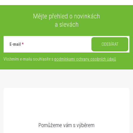
i
s
Mějte přehled o novinkách
a slevách
u
Z
á
E-mail
ODEBÍRAT
p
Vložením e-mailu souhlasíte s
podmínkami ochrany osobních údajů
a
t
í