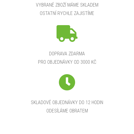
a
VYBRANÉ ZBOŽÍ MÁME SKLADEM
OSTATNÍ RYCHLE ZAJISTÍME
c
í
p
r
DOPRAVA ZDARMA
PRO OBJEDNÁVKY OD 3000 KČ
v
k
y
v
SKLADOVÉ OBJEDNÁVKY DO 12 HODIN
ODESÍLÁME OBRATEM
ý
p