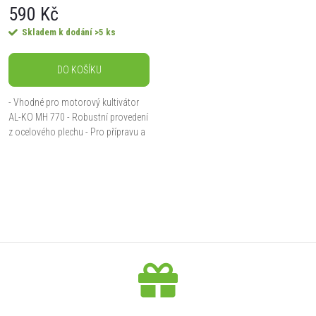
r
590 Kč
o
Skladem k dodání
>5 ks
o
d
DO KOŠÍKU
d
u
- Vhodné pro motorový kultivátor
u
AL-KO MH 770 - Robustní provedení
k
z ocelového plechu - Pro přípravu a
k
kultivaci zeminy - Pro snadné
řádkování
t
t
O
ů
v
ů
l
á
d