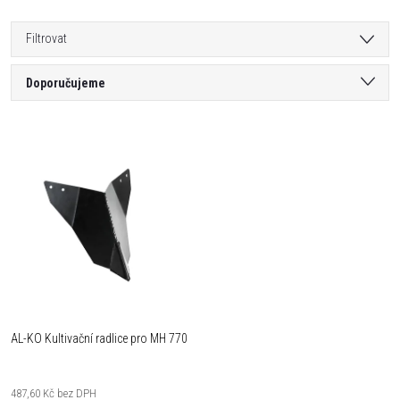
Filtrovat
Ř
Doporučujeme
a
Nejlevnější
V
Nejdražší
z
ý
Nejprodávanější
e
Abecedně
p
n
i
í
s
AL-KO Kultivační radlice pro MH 770
p
p
r
487,60 Kč bez DPH