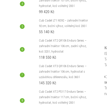
zahradní traktor 107 cm, boční výhoz,
hydrostat, koš volitelný 200 l
99 420 Kč
Cub Cadet LT1 NS92 – zahradní traktor
92 cm, boční výhoz, volitelný koš 200 l
55 140 Kč
Cub Cadet XT2 QR106 Enduro Series –
zahradní traktor 106 cm, zadní výhoz,
K
koš 320 l, hydrostat
I
118 550 Kč
T
T
Cub Cadet XT3 QR106 Enduro Series –
zahradní traktor 106 cm, hydrostat s

uzávěrkou diferenciálu, koš 360 l
s
145 320 Kč
T
Cub Cadet XT2 PS117 Enduro Series –
n
zahradní traktor 117 cm, boční výhoz,
hydrostat, koš volitelný 200 l