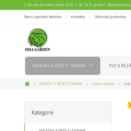
Přejít
Z důvodu dovolené máme od 31. 7. do 10. 8. zavřeno. Objednávky při
na
Servis zahradní techniky
Kontakty
Obchodní podmínky
obsah
SEKAČKY A PÉČE O TRÁVNÍK
PILY A ŘEZ
SEKAČKY A PÉČE O TRÁVNÍK
Travní sekačky
Cub 
Domů
P
Přeskočit
Kategorie
kategorie
o