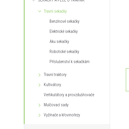
SEKAČKY A PÉČE O TRÁVNÍK
s
Travní sekačky
t
Benzínové sekačky
r
Elektrické sekačky
Aku sekačky
a
Robotické sekačky
n
Příslušenství k sekačkám
n
Travní traktory
Kultivátory
í
Vertikutátory a provzdušňovače
p
Mulčovací sady
Vyžínače a křovinořezy
a