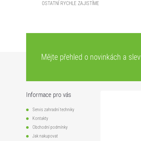
OSTATNÍ RYCHLE ZAJISTÍME
Z
Mějte přehled o novinkách
a sle
á
p
Informace pro vás
a
Servis zahradní techniky
t
Kontakty
Obchodní podmínky
í
Jak nakupovat