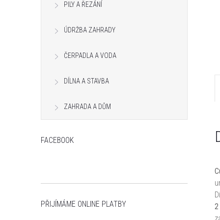
PILY A ŘEZÁNÍ
n
e
ÚDRŽBA ZAHRADY
l
ČERPADLA A VODA
DÍLNA A STAVBA
ZAHRADA A DŮM
FACEBOOK
C
u
D
PŘIJÍMÁME ONLINE PLATBY
2
z