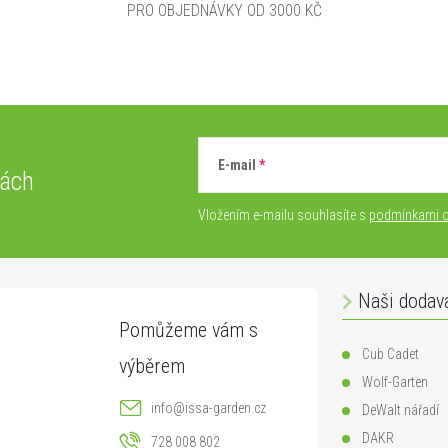
PRO OBJEDNÁVKY OD 3000 KČ
E-mail
vách
Vložením e-mailu souhlasíte s
podmínkami o
Naši dodav
Cub Cadet
Wolf-Garten
info
@
issa-garden.cz
DeWalt nářadí
DAKR
728 008 802