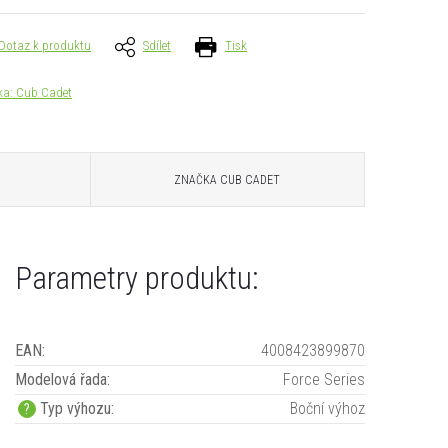
Dotaz k produktu
Sdílet
Tisk
ka:
Cub Cadet
ZNAČKA
CUB CADET
Parametry produktu:
EAN
:
4008423899870
Modelová řada
:
Force Series
Typ výhozu
:
Boční výhoz
?