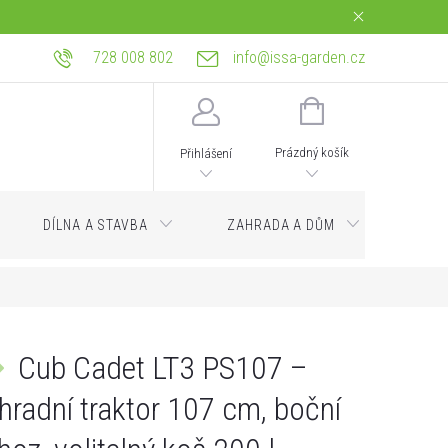
728 008 802
info@issa-garden.cz
tba
Reklamace a práva z vadného plnění
Bagrování a zemní práce Ostrava
NÁKUPNÍ
KOŠÍK
Prázdný košík
Přihlášení
DÍLNA A STAVBA
ZAHRADA A DŮM
Servi
Cub Cadet LT3 PS107 –
hradní traktor 107 cm, boční