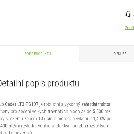
Znač
POPIS PRODUKTU
DISKUZE
Detailní popis produktu
ub Cadet LT3 PS107
je robustní a výkonný
zahradní traktor
,
rčený pro sečení velkých travnatých ploch až do
5 500 m²
.
íky širokému záběru
107 cm
a motoru o výkonu
11,4 kW při
 400 ot./min
zvládá rychlou a efektivní údržbu rozsáhlých
ahrad a pozemků.