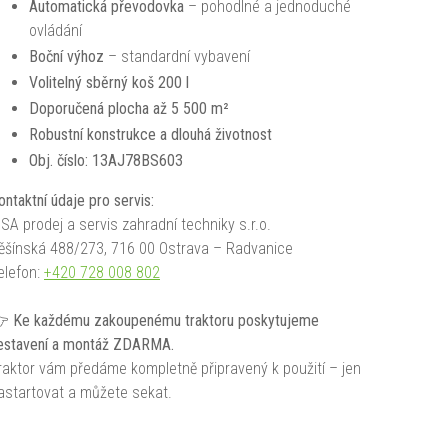
Automatická převodovka
– pohodlné a jednoduché
ovládání
Boční výhoz
– standardní vybavení
Volitelný sběrný koš 200 l
Doporučená plocha až 5 500 m²
Robustní konstrukce a dlouhá životnost
Obj. číslo: 13AJ78BS603
ontaktní údaje pro servis:
SSA prodej a servis zahradní techniky s.r.o.
ěšínská 488/273, 716 00 Ostrava – Radvanice
elefon:
+420 728 008 802
 Ke každému zakoupenému traktoru poskytujeme
estavení a montáž ZDARMA.
raktor vám předáme kompletně připravený k použití – jen
astartovat a můžete sekat.