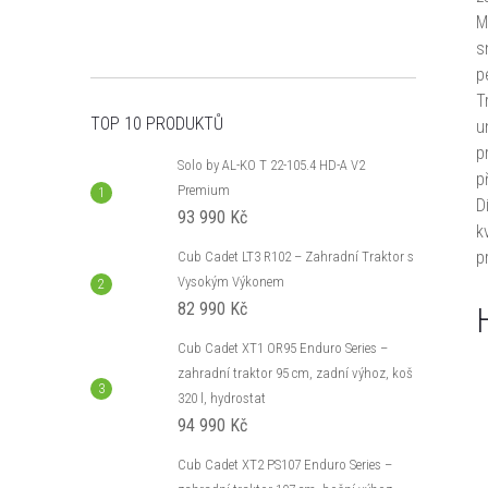
M
s
p
T
TOP 10 PRODUKTŮ
u
p
Solo by AL-KO T 22-105.4 HD-A V2
p
Premium
D
93 990 Kč
k
p
Cub Cadet LT3 R102 – Zahradní Traktor s
Vysokým Výkonem
82 990 Kč
Cub Cadet XT1 OR95 Enduro Series –
zahradní traktor 95 cm, zadní výhoz, koš
320 l, hydrostat
94 990 Kč
Cub Cadet XT2 PS107 Enduro Series –