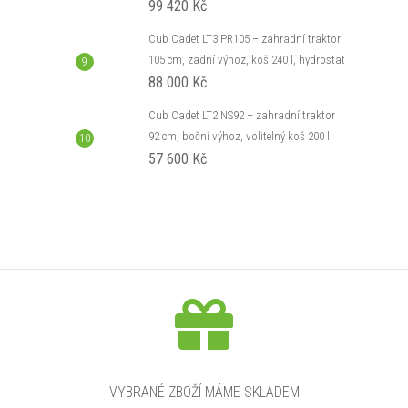
99 420 Kč
Cub Cadet LT3 PR105 – zahradní traktor
105 cm, zadní výhoz, koš 240 l, hydrostat
88 000 Kč
Cub Cadet LT2 NS92 – zahradní traktor
92 cm, boční výhoz, volitelný koš 200 l
57 600 Kč
VYBRANÉ ZBOŽÍ MÁME SKLADEM