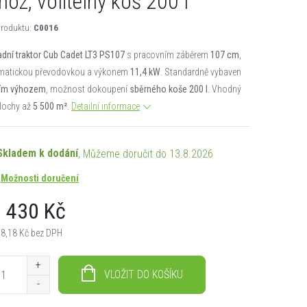
hoz, volitelný koš 200 l
roduktu:
C0016
dní traktor Cub Cadet LT3 PS107
s pracovním záběrem
107 cm
,
matickou převodovkou a výkonem
11,4 kW
. Standardně vybaven
ím výhozem
, možnost dokoupení
sběrného koše 200 l
. Vhodný
lochy až
5 500 m²
.
Detailní informace
Skladem k dodání
13.8.2026
Možnosti doručení
 430 Kč
18,18 Kč bez DPH
á
VLOŽIT DO KOŠÍKU