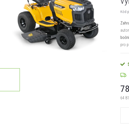
vý
Kód p
Zahra
auto
bočn
pro p
78
64 8
Měrn
cena: