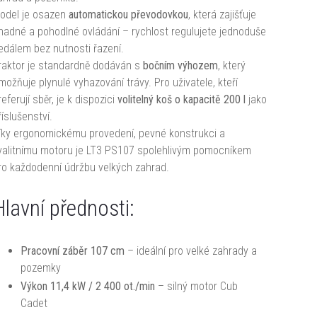
odel je osazen
automatickou převodovkou
, která zajišťuje
nadné a pohodlné ovládání – rychlost regulujete jednoduše
edálem bez nutnosti řazení.
raktor je standardně dodáván s
bočním výhozem
, který
možňuje plynulé vyhazování trávy. Pro uživatele, kteří
referují sběr, je k dispozici
volitelný koš o kapacitě 200 l
jako
říslušenství.
íky ergonomickému provedení, pevné konstrukci a
valitnímu motoru je LT3 PS107 spolehlivým pomocníkem
ro každodenní údržbu velkých zahrad.
Hlavní přednosti:
Pracovní záběr 107 cm
– ideální pro velké zahrady a
pozemky
Výkon 11,4 kW / 2 400 ot./min
– silný motor Cub
Cadet