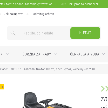
jaté v tomto období začneme vyřizovat od 10. 8. 2026. Děkujeme za pochopení.
Jak nakupovat
Podmínky ochrany osobních údajů
Doprava
Pla
HLEDAT
ÁNÍ
ÚDRŽBA ZAHRADY
ČERPADLA A VODA
Cadet LT3 PS107 – zahradní traktor 107 cm, boční výhoz, volitelný koš 200 l
Tip
za