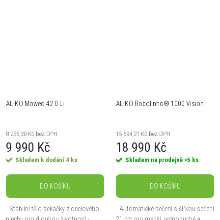
ergonomie...
extra...
AL-KO Moweo 42.0 Li
AL-KO Robolinho® 1000 Vision
8 256,20 Kč bez DPH
15 694,21 Kč bez DPH
9 990 Kč
18 990 Kč
Skladem k dodání
4 ks
Skladem na prodejně
>5 ks
DO KOŠÍKU
DO KOŠÍKU
- Stabilní tělo sekačky z ocelového
- Automatické sečení s šířkou sečení
plechu pro dlouhou životnost -
21 cm pro menší, jednoduché a