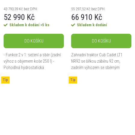
43 793,39 Kč bez DPH
55 297,52 Kč bez DPH
52 990 Kč
66 910 Kč
Skladem k dodání
>5 ks
Skladem k dodání
DO KOŠÍKU
DO KOŠÍKU
- Funkce 2 v 1: sečení a sběr (zadní
Zahradní traktor Cub Cadet LT1
výhoz s objemem koše 250 l) -
NR92 se šířkou záběru 92 cm,
Pohodlná hydrostatická
zadním výhozem se sběrným
převodovka - Individuálně
košem 240 l, hydrostatickou
Tip
nastavitelné, pohodlné,
Tip
převodovkou a výkonem 8,1 kW.
ergonomické sedadlo. - S LED...
Ideální pro plochy až 3 500 m².