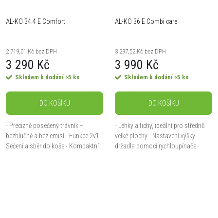
AL-KO 34.4 E Comfort
AL-KO 36 E Combi care
2 719,01 Kč bez DPH
3 297,52 Kč bez DPH
3 290 Kč
3 990 Kč
Skladem k dodání
>5 ks
Skladem k dodání
>5 ks
DO KOŠÍKU
DO KOŠÍKU
- Precizně posečený trávník –
- Lehký a tichý, ideální pro středně
bezhlučně a bez emisí - Funkce 2v1:
velké plochy - Nastavení výšky
Sečení a sběr do koše - Kompaktní
držadla pomocí rychloupínače -
a obratná, ideální pro menší
Praktické madlo pro snadný
travnaté plochy - Sběrný koš o
transport - Dvouosá konstrukce a
objemu 37 l s...
velká kola pro...