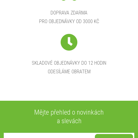
y
DOPRAVA ZDARMA
v
PRO OBJEDNÁVKY OD 3000 KČ
ý
p
i
SKLADOVÉ OBJEDNÁVKY DO 12 HODIN
s
ODESÍLÁME OBRATEM
u
Mějte přehled o novinkách
a slevách
Z