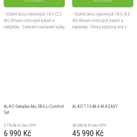
- Včetně dvou výkonných 18 V (2,5
- Včetně dvou výkonných 18 V (4,0
Ah) lithium-iontových baterií a
Ah) lithium-iontových baterií a
nabíječky - Centrální nastavení výšky
nabíječky - Pevný plastový koš s
sečení - Praktické madlo na
indikátorem naplnění - 6ti násobné
přenášení - Skládací madlo - Agilní
centrální nastavení výšky sečení -...
a...
AL-KO Sekačka Aku 38.6 Li Comfort
AL-KO T 13-86.6 M-A EASY
Set
5 776,86 Kč bez DPH
38 008,26 Kč bez DPH
6 990 Kč
45 990 Kč