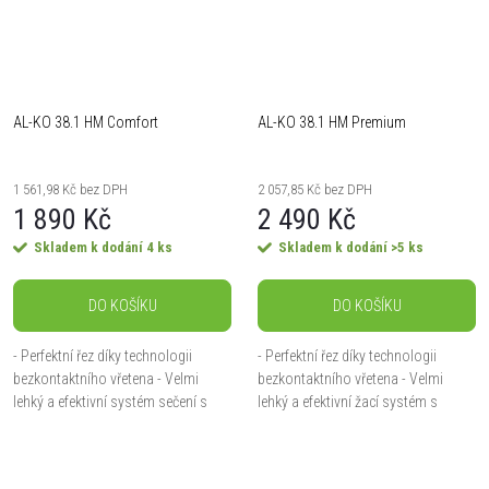
AL-KO 38.1 HM Comfort
AL-KO 38.1 HM Premium
1 561,98 Kč bez DPH
2 057,85 Kč bez DPH
1 890 Kč
2 490 Kč
Skladem k dodání
4 ks
Skladem k dodání
>5 ks
DO KOŠÍKU
DO KOŠÍKU
- Perfektní řez díky technologii
- Perfektní řez díky technologii
bezkontaktního vřetena - Velmi
bezkontaktního vřetena - Velmi
lehký a efektivní systém sečení s
lehký a efektivní žací systém s
vysokou manévrovatelností - Velmi
vysokou manévrovatelností - Velmi
tichý provoz bez emisí - Ochrana
tichý provoz bez emisí - Ochrana
proti...
proti nárazům...