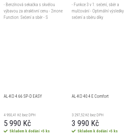
- Benzínová sekačka s skvělou
- Funkce 3 v 1: sečení, sběr a
výbavou za atraktivní cenu - 2inone
mulčování - Optimální výsledky
Function: Sečení a sběr - S
sečení a sběru díky
pohonem kol, který šetří vaše síly -
aerodynamickému designu tělesa s
Velkorysý 65 l sběrný koš s
vysokým výhozem - Sběrný koš s
ukazatelem...
ukazatelem hladiny a velkým...
AL-KO 4.66 SP-D EASY
AL-KO 40.4 E Comfort
4 950,41 Kč bez DPH
3 297,52 Kč bez DPH
5 990 Kč
3 990 Kč
Skladem k dodání
>5 ks
Skladem k dodání
>5 ks