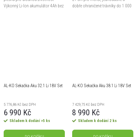
Výkonný Li-Ion akumulátor 4Ah bez
dobře ohraničené trávníky do 1 000
paměťového efektu a samovybíjení -
m² - Automatická detekce hranic
Optimální sečení a sběr trávy díky...
trávníku pomocí kamery - Čisté
sečení v...
AL-KO Sekačka Aku 32.1 Li 18V Set
AL-KO Sekačka Aku 38.1 Li 18V Set
5 776,86 Kč bez DPH
7 429,75 Kč bez DPH
6 990 Kč
8 990 Kč
Skladem k dodání
>5 ks
Skladem k dodání
2 ks
DO KOŠÍKU
DO KOŠÍKU