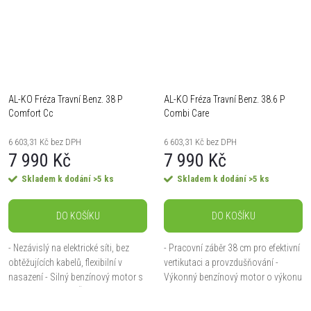
AL-KO Fréza Travní Benz. 38 P
AL-KO Fréza Travní Benz. 38.6 P
Comfort Cc
Combi Care
6 603,31 Kč bez DPH
6 603,31 Kč bez DPH
7 990 Kč
7 990 Kč
Skladem k dodání
>5 ks
Skladem k dodání
>5 ks
DO KOŠÍKU
DO KOŠÍKU
- Nezávislý na elektrické síti, bez
- Pracovní záběr 38 cm pro efektivní
obtěžujících kabelů, flexibilní v
vertikutaci a provzdušňování -
nasazení - Silný benzínový motor s
Výkonný benzínový motor o výkonu
výkonem 1,3 kW - Široký záběr pro
1,4 kW s dostatečnými výkonovými
efektivní práci - Perfektní
rezervami - Vysoká stabilita díky