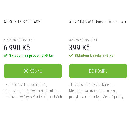
AL-KO 5.16 SP-D EASY
AL-KO Dětská Sekačka - Minimower
5 776,86 Kč bez DPH
329,75 Kč bez DPH
6 990 Kč
399 Kč
Skladem na prodejně
>5 ks
Skladem k dodání
>5 ks
DO KOŠÍKU
DO KOŠÍKU
- Funkce 4 v 1 (sečení, sběr,
- Plastová dětská sekačka -
mulčování, boční výhoz) - Centrální
Mechanická hračka pro rozvoj
nastavení výšky sečení v 7 polohách
pohybu a motoriky - Zelené pelety
jednou rukou - Dvojitá kola s
ve sběrném koši imitují posečenou
kuličkovými ložisky pro snadný
trávu
pohyb - Odolné...