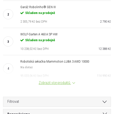
Garáž Robolinho® GEN III
Skladem na prodejně
2 305,79 Kč bez DPH
2 790 Kč
WOLF-Garten A 460 A SP HW
Skladem na prodejně
10 238,02 Kč bez DPH
12 388 Kč
Robotická sekačka Mammotion LUBA 3 AWD 10000
Na dotaz
95 033,06 Kč bez DPH
114 990 Kč
Zobrazit více produktů
Filtrovat