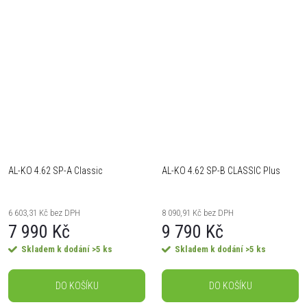
obsluhy - Robustní
65 l sběrný koš s ukazatelem
plastový/látkový koš na trávu s
naplnění - Ergonomická rukojeť -
indikátorem naplnění koše -
sklopná pro...
Centrální...
AL-KO 4.62 SP-A Classic
AL-KO 4.62 SP-B CLASSIC Plus
6 603,31 Kč bez DPH
8 090,91 Kč bez DPH
7 990 Kč
9 790 Kč
Skladem k dodání
>5 ks
Skladem k dodání
>5 ks
DO KOŠÍKU
DO KOŠÍKU