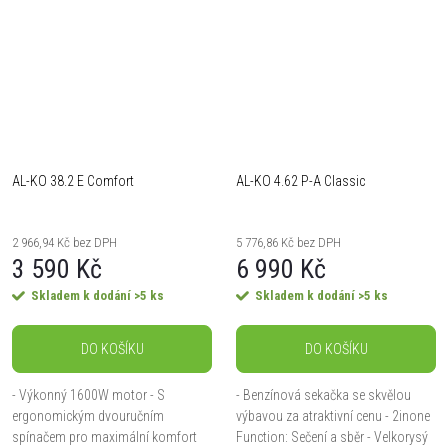
AL-KO 38.2 E Comfort
AL-KO 4.62 P-A Classic
2 966,94 Kč bez DPH
5 776,86 Kč bez DPH
3 590 Kč
6 990 Kč
Skladem k dodání
>5 ks
Skladem k dodání
>5 ks
DO KOŠÍKU
DO KOŠÍKU
- Výkonný 1600W motor - S
- Benzínová sekačka se skvělou
ergonomickým dvouručním
výbavou za atraktivní cenu - 2inone
spínačem pro maximální komfort
Function: Sečení a sběr - Velkorysý