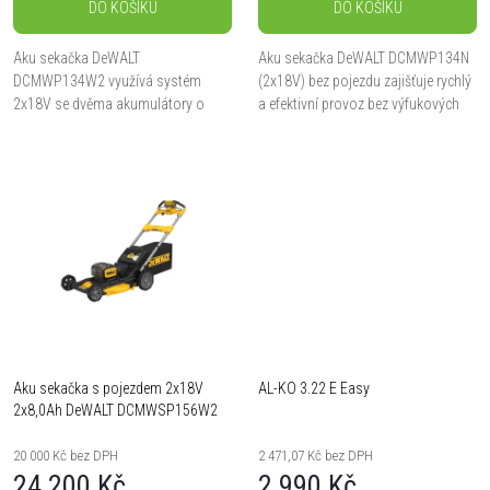
d
DO KOŠÍKU
DO KOŠÍKU
d
u
Aku sekačka DeWALT
Aku sekačka DeWALT DCMWP134N
u
DCMWP134W2 využívá systém
(2x18V) bez pojezdu zajišťuje rychlý
k
2x18V se dvěma akumulátory o
a efektivní provoz bez výfukových
k
kapacitě 2x8,0 Ah pro efektivní
plynů či přímých emisí. Je vybavena
provoz bez emisí. Tento model bez
dvojitým slotem pro dva 18V XR...
t
pojezdu zajišťuje rychlé a
t
spolehlivé...
ů
ů
Aku sekačka s pojezdem 2x18V
AL-KO 3.22 E Easy
2x8,0Ah DeWALT DCMWSP156W2
20 000 Kč bez DPH
2 471,07 Kč bez DPH
24 200 Kč
2 990 Kč