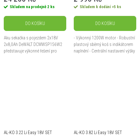
Skladem na prodejně
2 ks
Skladem k dodání
>5 ks
DO KOŠÍKU
DO KOŠÍKU
Aku sekačka s pojezdem 2x18V
- Výkonný 1200W motor - Robustní
2x8,0Ah DeWALT DCMWSP156W2
plastový sběrný koš s indikátorem
představuje výkonné řešení pro
naplnění - Centrální nastavení výšky
efektivní údržbu trávníku s využitím
sečení - Praktické madlo na
napájení 2x18V. Díky integrovanému
přenášení - Kompaktní velikost
pojezdu a...
AL-KO 3.22 Li Easy 18V SET
AL-KO 3.82 Li Easy 18V SET