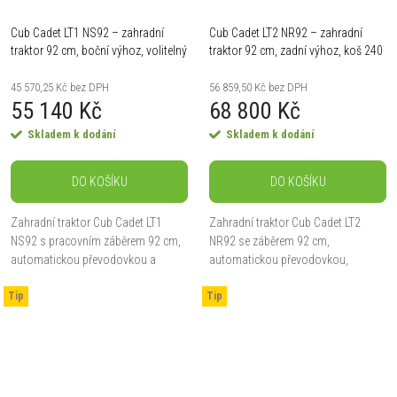
Cub Cadet LT1 NS92 – zahradní
Cub Cadet LT2 NR92 – zahradní
traktor 92 cm, boční výhoz, volitelný
traktor 92 cm, zadní výhoz, koš 240
koš 200 l
l
45 570,25 Kč bez DPH
56 859,50 Kč bez DPH
55 140 Kč
68 800 Kč
Skladem k dodání
Skladem k dodání
DO KOŠÍKU
DO KOŠÍKU
Zahradní traktor Cub Cadet LT1
Zahradní traktor Cub Cadet LT2
NS92 s pracovním záběrem 92 cm,
NR92 se záběrem 92 cm,
automatickou převodovkou a
automatickou převodovkou,
výkonem 7,5 kW. Určený pro plochy
výkonem 8,1 kW a prostorným 240 l
Tip
do 4 000 m², vybavený bočním
Tip
košem. Ideální pro plochy do 3 500
výhozem s možností...
m², vybavený zadním výhozem.