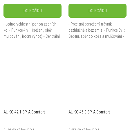
DO KOŠÍKU
DO KOŠÍKU
- Jednorychlostní pohon zadních
- Precizně posečený trávník –
kol - Funkce 4 v 1 (sečení, sběr,
bezhlučně a bez emisí - Funkce 3v1:
mulčování, boční výhoz) - Centrální
Sečení, sběr do koše a mulčování -
nastavení výšky sečení v 7 polohách
Nastavení výšky sečení jednou
jednou rukou - Dvojitá kola s...
pákou - Sběrný koš o objemu 43 l
s...
AL-KO 42.1 SP-A Comfort
AL-KO 46.0 SP-A Comfort
7 181,82 Kč bez DPH
8 256,20 Kč bez DPH