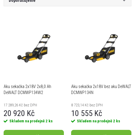
Ř
Doporučujeme
a
Nejlevnější
V
Nejdražší
z
ý
Nejprodávanější
e
Abecedně
p
n
i
í
s
Aku sekačka 2x18V 2x8,0 Ah
Aku sekačka 2x18V bez aku DeWALT
p
DeWALT DCMWP134W2
DCMWP134N
p
r
17 289,26 Kč bez DPH
8 723,14 Kč bez DPH
r
20 920 Kč
10 555 Kč
o
Skladem na prodejně
2 ks
Skladem na prodejně
2 ks
o