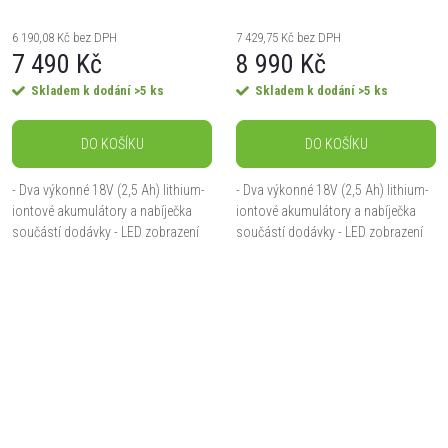
6 190,08 Kč bez DPH
7 429,75 Kč bez DPH
7 490 Kč
8 990 Kč
Skladem k dodání
>5 ks
Skladem k dodání
>5 ks
DO KOŠÍKU
DO KOŠÍKU
- Dva výkonné 18V (2,5 Ah) lithium-
- Dva výkonné 18V (2,5 Ah) lithium-
iontové akumulátory a nabíječka
iontové akumulátory a nabíječka
součástí dodávky - LED zobrazení
součástí dodávky - LED zobrazení
stavu akumulátoru - Pevný plastový
stavu akumulátoru - Pevný plastový
koš s náběhem a indikátorem
koš s náběhem a indikátorem
úrovně...
úrovně...