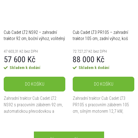
Cub Cadet LT2 NS92 – zahradní
Cub Cadet LT3 PR105 – zahradní
traktor 92 cm, boční výhoz, volitelný
traktor 105 cm, zadní výhoz, koš
koš 200 l
240 l, hydrostat
47 603,31 Kč bez DPH
72 727,27 Kč bez DPH
57 600 Kč
88 000 Kč
Skladem k dodání
Skladem k dodání
DO KOŠÍKU
DO KOŠÍKU
Zahradní traktor Cub Cadet LT2
Zahradní traktor Cub Cadet LT3
NS92 s pracovním záběrem 92 cm,
PR105 s pracovním záběrem 105
automatickou převodovkou a
cm, silným motorem 12,7 kW,
výkonem 7,5 kW. Standardně
hydrostatickou převodovkou a
vybaven bočním výhozem, možnost
zadním výhozem se sběrným 240 l
dokoupení sběrného koše o...
košem. Ideální pro plochy...
O