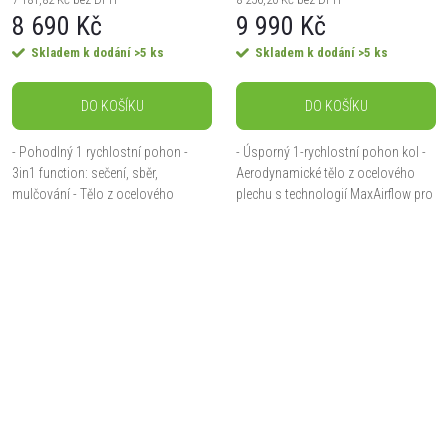
8 690 Kč
9 990 Kč
Skladem k dodání
>5 ks
Skladem k dodání
>5 ks
DO KOŠÍKU
DO KOŠÍKU
- Pohodlný 1 rychlostní pohon -
- Úsporný 1-rychlostní pohon kol -
3in1 function: sečení, sběr,
Aerodynamické tělo z ocelového
mulčování - Tělo z ocelového
plechu s technologií MaxAirflow pro
plechu s technologií MaxAirflow pro
nejlepší vlastnosti sečení a sběru
nejlepší vlastnosti sečení a sběru
trávy - Komfortní centrální
trávy -...
nastavení...