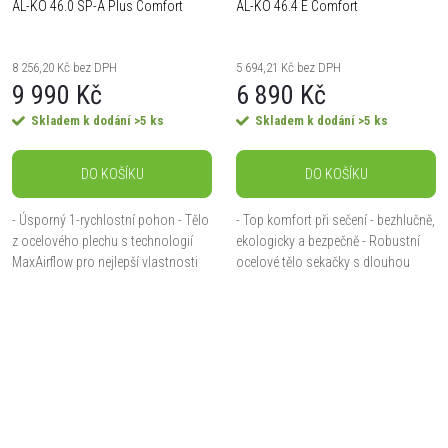
AL-KO 46.0 SP-A Plus Comfort
AL-KO 46.4 E Comfort
8 256,20 Kč bez DPH
5 694,21 Kč bez DPH
9 990 Kč
6 890 Kč
Skladem k dodání
>5 ks
Skladem k dodání
>5 ks
DO KOŠÍKU
DO KOŠÍKU
- Úsporný 1-rychlostní pohon - Tělo
- Top komfort při sečení - bezhlučně,
z ocelového plechu s technologií
ekologicky a bezpečně - Robustní
MaxAirflow pro nejlepší vlastnosti
ocelové tělo sekačky s dlouhou
sečení a sběru trávy - Komfortní
životností - Funkce 3v1: Sečení, sběr
centrální nastavení výšky sečení -...
do koše a mulčování - Sběrný koš
o...