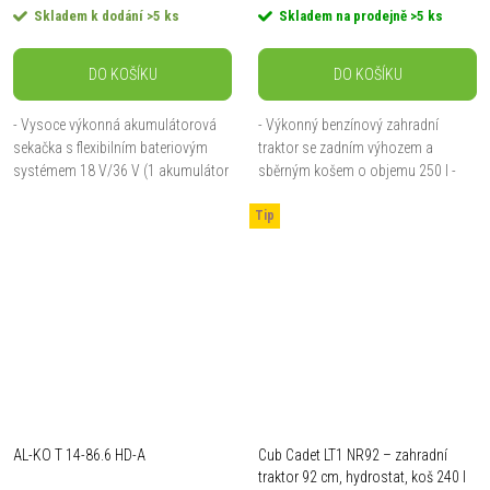
Skladem k dodání
>5 ks
Skladem na prodejně
>5 ks
DO KOŠÍKU
DO KOŠÍKU
- Vysoce výkonná akumulátorová
- Výkonný benzínový zahradní
sekačka s flexibilním bateriovým
traktor se zadním výhozem a
systémem 18 V/36 V (1 akumulátor
sběrným košem o objemu 250 l -
- 2 napětí) - Součástí balení jsou 2
Manuální převodovka s 5
akumulátory 4 Ah a duální nabíječka
Tip
rychlostními stupni vpřed / 1 vzad -
- Plně...
Spínání sečení pomocí...
AL-KO T 14-86.6 HD-A
Cub Cadet LT1 NR92 – zahradní
traktor 92 cm, hydrostat, koš 240 l