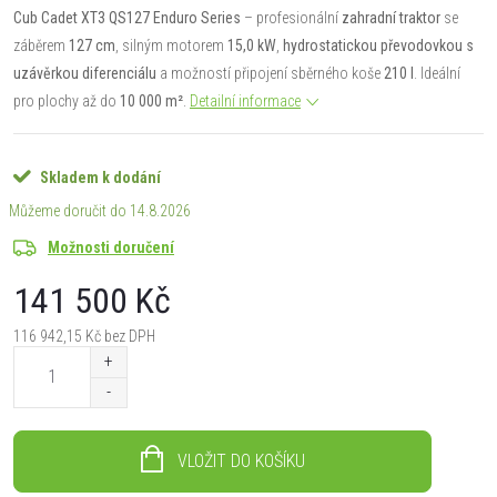
Cub Cadet XT3 QS127 Enduro Series
– profesionální
zahradní traktor
se
záběrem
127 cm
, silným motorem
15,0 kW
,
hydrostatickou převodovkou s
uzávěrkou diferenciálu
a možností připojení sběrného koše
210 l
. Ideální
pro plochy až do
10 000 m²
.
Detailní informace
Skladem k dodání
14.8.2026
Možnosti doručení
141 500 Kč
116 942,15 Kč bez DPH
Měrná
cena:
VLOŽIT DO KOŠÍKU