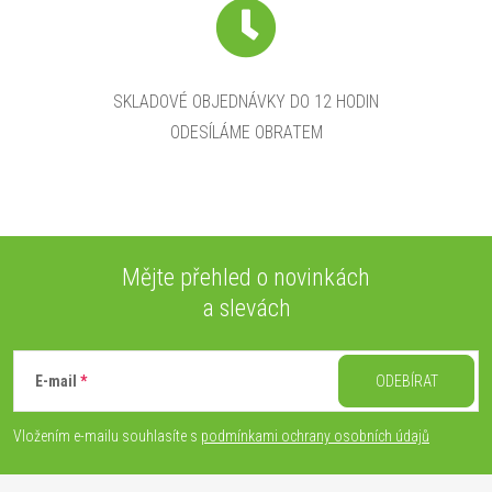
SKLADOVÉ OBJEDNÁVKY DO 12 HODIN
ODESÍLÁME OBRATEM
Mějte přehled o novinkách
a slevách
Z
á
E-mail
ODEBÍRAT
p
Vložením e-mailu souhlasíte s
podmínkami ochrany osobních údajů