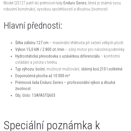
Model QS127 patří do prémiové řady
Enduro Series
, která je známá svou
robustní konstrukcí, vysokou spolehlivostí a dlouhou životností.
Hlavní přednosti:
Šířka záběru 127 cm
– maximální efektivita při sečení velkých ploch
Výkon 15,0 kW / 2 800 ot./min
– silný motor pro náročné podmínky
Hydrostatická převodovka s uzávěrkou diferenciálu
– komfortní
ovládání a jistota v terénu
Typ výhozu: boční
, možnost mulčování,
sběrný koš 210 l volitelně
Doporučená plocha až 10 000 m²
Prémiová řada Enduro Series – profesionální výkon a dlouhá
životnost
Obj. číslo: 13AFA5TQ603
Speciální poznámka k