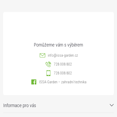
a
t
í
info
@
issa-garden.cz
728 008 802
728 008 802
ISSA-Garden – zahradní technika
Informace pro vás