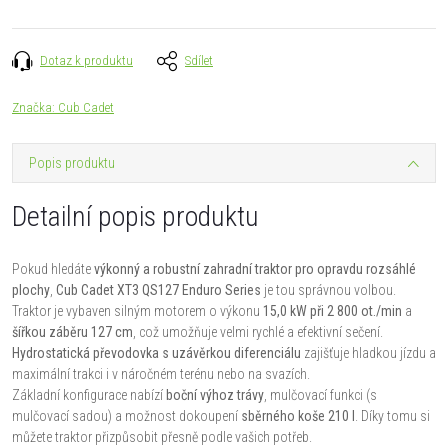
Dotaz k produktu
Sdílet
Značka:
Cub Cadet
Popis produktu
Detailní popis produktu
Pokud hledáte
výkonný a robustní zahradní traktor pro opravdu rozsáhlé
plochy
,
Cub Cadet XT3 QS127 Enduro Series
je tou správnou volbou.
Traktor je vybaven silným motorem o výkonu
15,0 kW při 2 800 ot./min
a
šířkou záběru 127 cm
, což umožňuje velmi rychlé a efektivní sečení.
Hydrostatická převodovka s uzávěrkou diferenciálu
zajišťuje hladkou jízdu a
maximální trakci i v náročném terénu nebo na svazích.
Základní konfigurace nabízí
boční výhoz trávy
, mulčovací funkci (s
mulčovací sadou) a možnost dokoupení
sběrného koše 210 l
. Díky tomu si
můžete traktor přizpůsobit přesně podle vašich potřeb.