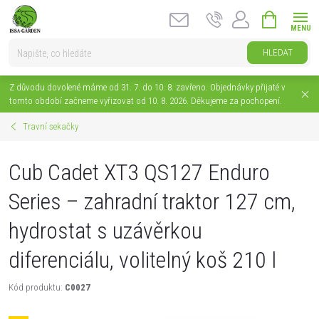
Přejít
NÁKUPNÍ
na
KOŠÍK
obsah
HLEDAT
Z důvodu dovolené máme od 31. 7. do 10. 8. zavřeno. Objednávky přijaté v
tomto období začneme vyřizovat od 10. 8. 2026. Děkujeme za pochopení.
Travní sekačky
Cub Cadet XT3 QS127 Enduro
Series – zahradní traktor 127 cm,
hydrostat s uzávěrkou
diferenciálu, volitelný koš 210 l
Kód produktu:
C0027