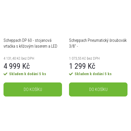
Scheppach DP 60 - stojanová
Scheppach Pneumatický šroubovák
vrtačka s křížovým laserem a LED
3/8'' -
osvětlením
4 131,40 Kč bez DPH
1 073,55 Kč bez DPH
4 999 Kč
1 299 Kč
Skladem k dodání
5 ks
Skladem k dodání
5 ks
DO KOŠÍKU
DO KOŠÍKU