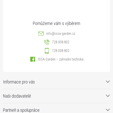
í
info
@
issa-garden.cz
728 008 802
728 008 802
ISSA-Garden – zahradní technika
Informace pro vás
Naši dodavatelé
Partneři a spolupráce