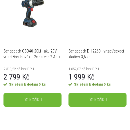
k
k
t
t
ů
ů
Scheppach CSD40-20Li - aku 20V
Scheppach DH 2260 - vrtací/sekací
vrtací šroubovák + 2x baterie 2 Ah +
kladivo 3,6 kg
nabíječka + kufr
2 313,22 Kč bez DPH
1 652,07 Kč bez DPH
2 799 Kč
1 999 Kč
Skladem k dodání
5 ks
Skladem k dodání
5 ks
DO KOŠÍKU
DO KOŠÍKU