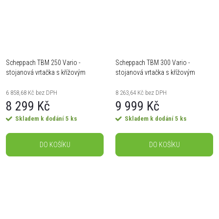
Scheppach TBM 250 Vario -
Scheppach TBM 300 Vario -
stojanová vrtačka s křížovým
stojanová vrtačka s křížovým
laserem
laserem a LED osvětlením
6 858,68 Kč bez DPH
8 263,64 Kč bez DPH
8 299 Kč
9 999 Kč
Skladem k dodání
5 ks
Skladem k dodání
5 ks
DO KOŠÍKU
DO KOŠÍKU
O
v