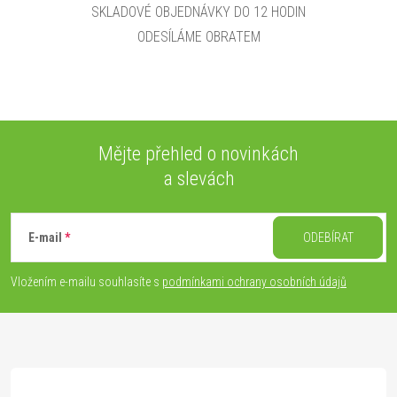
v
SKLADOVÉ OBJEDNÁVKY DO 12 HODIN
ODESÍLÁME OBRATEM
ý
p
i
s
Mějte přehled o novinkách
a slevách
u
Z
á
E-mail
ODEBÍRAT
p
Vložením e-mailu souhlasíte s
podmínkami ochrany osobních údajů
a
t