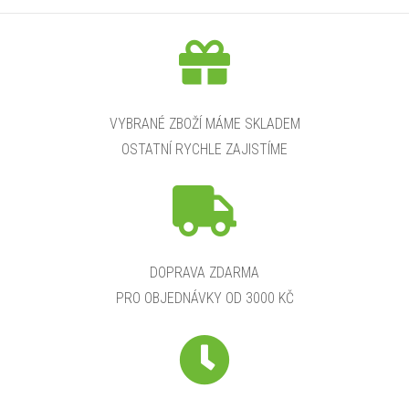
l
á
d
a
VYBRANÉ ZBOŽÍ MÁME SKLADEM
OSTATNÍ RYCHLE ZAJISTÍME
c
í
p
r
DOPRAVA ZDARMA
PRO OBJEDNÁVKY OD 3000 KČ
v
k
y