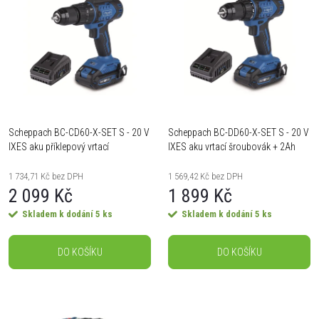
z
ý
Nejprodávanější
e
Abecedně
p
n
i
í
s
Scheppach BC-CD60-X-SET S - 20 V
Scheppach BC-DD60-X-SET S - 20 V
p
IXES aku příklepový vrtací
IXES aku vrtací šroubovák + 2Ah
p
šroubovák + 2Ah baterie + nabíječka
baterie + nabíječka 2,4 A
r
2,4 A
1 734,71 Kč bez DPH
1 569,42 Kč bez DPH
r
2 099 Kč
1 899 Kč
o
Skladem k dodání
5 ks
Skladem k dodání
5 ks
o
d
DO KOŠÍKU
DO KOŠÍKU
d
u
u