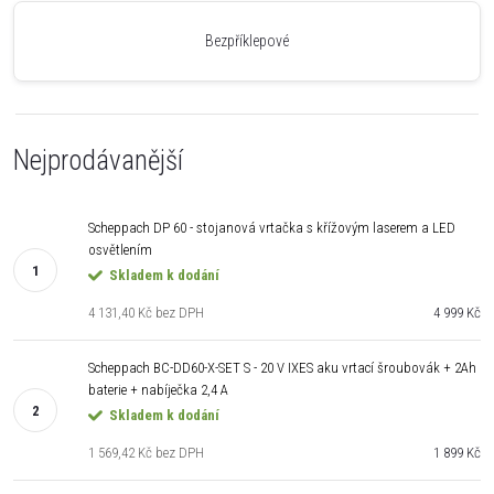
Bezpříklepové
Nejprodávanější
Scheppach DP 60 - stojanová vrtačka s křížovým laserem a LED
osvětlením
Skladem k dodání
4 131,40 Kč bez DPH
4 999 Kč
Scheppach BC-DD60-X-SET S - 20 V IXES aku vrtací šroubovák + 2Ah
baterie + nabíječka 2,4 A
Skladem k dodání
1 569,42 Kč bez DPH
1 899 Kč