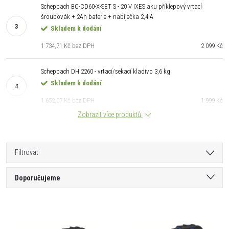
Scheppach BC-CD60-X-SET S - 20 V IXES aku příklepový vrtací
šroubovák + 2Ah baterie + nabíječka 2,4 A
Skladem k dodání
1 734,71 Kč bez DPH
2 099 Kč
Scheppach DH 2260 - vrtací/sekací kladivo 3,6 kg
Skladem k dodání
1 652,07 Kč bez DPH
1 999 Kč
Zobrazit více produktů
Filtrovat
Ř
Doporučujeme
a
Nejlevnější
V
Nejdražší