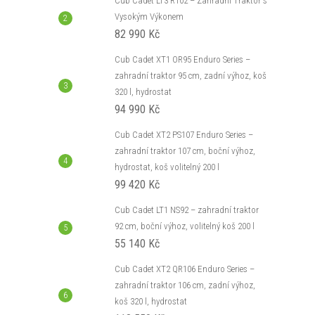
Cub Cadet LT3 R102 – Zahradní Traktor s
Vysokým Výkonem
82 990 Kč
Cub Cadet XT1 OR95 Enduro Series –
zahradní traktor 95 cm, zadní výhoz, koš
320 l, hydrostat
94 990 Kč
Cub Cadet XT2 PS107 Enduro Series –
zahradní traktor 107 cm, boční výhoz,
hydrostat, koš volitelný 200 l
99 420 Kč
Cub Cadet LT1 NS92 – zahradní traktor
92 cm, boční výhoz, volitelný koš 200 l
55 140 Kč
Cub Cadet XT2 QR106 Enduro Series –
zahradní traktor 106 cm, zadní výhoz,
koš 320 l, hydrostat