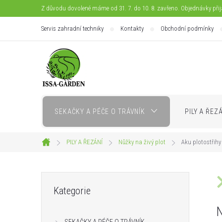
Přejít
Z důvodu dovolené máme od 31. 7. do 10. 8. zavřeno. Objednávky při
na
Servis zahradní techniky
Kontakty
Obchodní podmínky
obsah
SEKAČKY A PÉČE O TRÁVNÍK
PILY A ŘEZ
PILY A ŘEZÁNÍ
Nůžky na živý plot
Aku plotostřihy
Domů
P
Přeskočit
Kategorie
kategorie
o
N