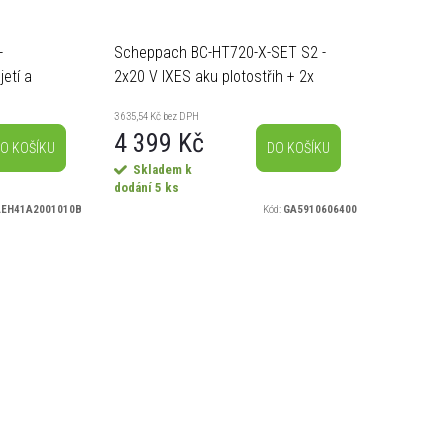
-
Scheppach BC-HT720-X-SET S2 -
jetí a
2x20 V IXES aku plotostřih + 2x
0 W
2Ah baterie + duální nabíječka 2,4
3 635,54 Kč bez DPH
A
4 399 Kč
O KOŠÍKU
DO KOŠÍKU
Skladem k
dodání
5 ks
EH41A2001010B
Kód:
GA5910606400