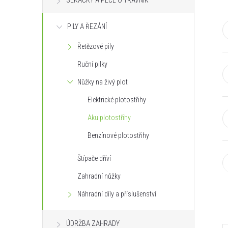
SEKAČKY A PÉČE O TRÁVNÍK
s
PILY A ŘEZÁNÍ
t
Řetězové pily
r
Ruční pilky
a
Nůžky na živý plot
Elektrické plotostřihy
n
Aku plotostřihy
n
Benzínové plotostřihy
í
Štípače dříví
Zahradní nůžky
p
Náhradní díly a příslušenství
a
ÚDRŽBA ZAHRADY