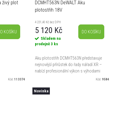
živý plot
DCMHT563N DeWALT Aku
plotostřih 18V
4 231,40 Kč bez DPH
5 120 Kč
O KOŠÍKU
DO KOŠÍKU
Skladem na
prodejně
3 ks
Aku plotostřih DCMHT563N představuje
nejnovější přírůstek do řady nářadí XR –
nabízí profesionální výkon s výhodami
provozu bez napájecího kabelu.
Kód:
113374
Kód:
9584
Kompaktní a lehká konstrukce...
Novinka