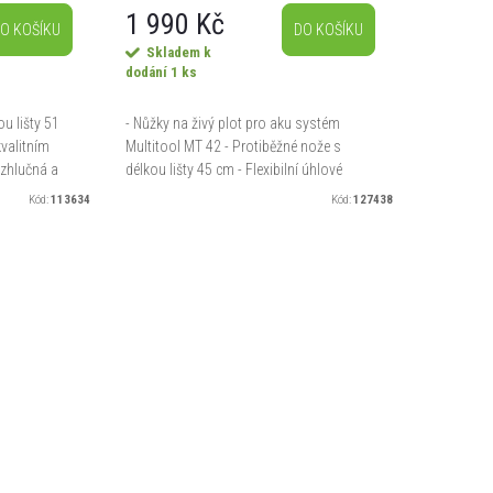
1 990 Kč
O KOŠÍKU
DO KOŠÍKU
Skladem k
dodání
1 ks
ou lišty 51
- Nůžky na živý plot pro aku systém
valitním
Multitool MT 42 - Protiběžné nože s
ezhlučná a
délkou lišty 45 cm - Flexibilní úhlové
t -
nastavení žací hlavy – pracovní radius
Kód:
113634
Kód:
127438
0...
až 270° - Nízkovibrační...