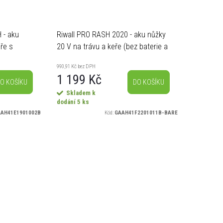
 - aku
Riwall PRO RASH 2020 - aku nůžky
eře s
20 V na trávu a keře (bez baterie a
nabíječky)
990,91 Kč bez DPH
1 199 Kč
O KOŠÍKU
DO KOŠÍKU
Skladem k
dodání
5 ks
AH41E1901002B
Kód:
GAAH41F2201011B-BARE