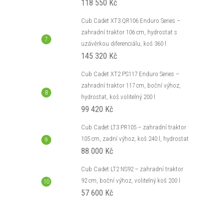
118 550 Kč
Cub Cadet XT3 QR106 Enduro Series –
zahradní traktor 106 cm, hydrostat s
uzávěrkou diferenciálu, koš 360 l
145 320 Kč
Cub Cadet XT2 PS117 Enduro Series –
zahradní traktor 117 cm, boční výhoz,
hydrostat, koš volitelný 200 l
99 420 Kč
Cub Cadet LT3 PR105 – zahradní traktor
105 cm, zadní výhoz, koš 240 l, hydrostat
88 000 Kč
Cub Cadet LT2 NS92 – zahradní traktor
92 cm, boční výhoz, volitelný koš 200 l
57 600 Kč