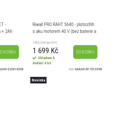
T -
Riwall PRO RAHT 5640 - plotostřih
m + 2Ah
s aku motorem 40 V (bez baterie a
nabíječky)
1 404,13 Kč bez DPH
1 699 Kč
O KOŠÍKU
DO KOŠÍKU
Skladem k
dodání
4 ks
AH41E2001005B
Kód:
GAAH41B1701039B
Novinka