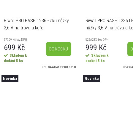
Riwall PRO RASH 1236 - aku nůžky
Riwall PRO RASH 1236 LH
3,6 V na trávu a keře
nůžky 3,6 V na trávu a k
teleskopickou rukojetí
577,69 Kč bez DPH
825,62 Kč bez DPH
699 Kč
999 Kč
DO KOŠÍKU
D
Skladem k
Skladem k
dodání
5 ks
dodání
5 ks
Kód:
GAAH41E1901001B
Kód:
GA
Novinka
Novinka