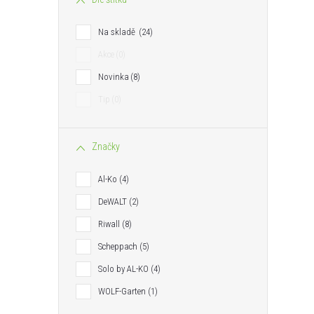
Na skladě
24
Akce
0
Novinka
8
Tip
0
t
Značky
t
Al-Ko
4
DeWALT
2
Riwall
8
Scheppach
5
Solo by AL-KO
4
WOLF-Garten
1