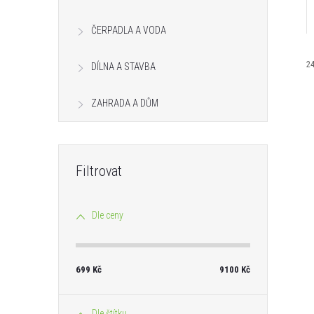
n
ČERPADLA A VODA
e
2
DÍLNA A STAVBA
l
ZAHRADA A DŮM
í
i
Dle ceny
r
699
Kč
9100
Kč
r
Dle štítku