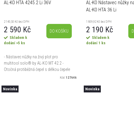
AL-KO HTA 4245.2 Li 36V
AL-KO Nástavec nůžky na 
AL-KO HTA 36 Li
2 140,50 Kč bez DPH
1 809,92 Kč bez DPH
2 590 Kč
2 190 Kč
DO KOŠÍKU
D
Skladem k
Skladem k
dodání
>5 ks
dodání
1 ks
- Nástavec nůžky na živý plot pro
multitool solo® by AL-KO MT 42.2 -
Otočná protiběžná čepel s délkou čepele
45 cm - Maximální síla střihu až 28 mm -
Kód:
127646
Rychlé nastavení úhlu...
Novinka
Novinka