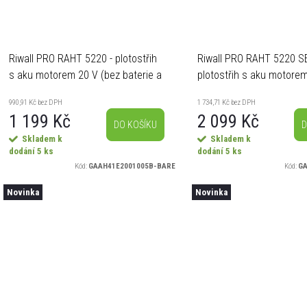
Riwall PRO RAHT 5220 - plotostřih
Riwall PRO RAHT 5220 SE
s aku motorem 20 V (bez baterie a
plotostřih s aku motore
nabíječky)
baterie + nabíječka 20 V
990,91 Kč bez DPH
1 734,71 Kč bez DPH
1 199 Kč
2 099 Kč
DO KOŠÍKU
D
Skladem k
Skladem k
dodání
5 ks
dodání
5 ks
Kód:
GAAH41E2001005B-BARE
Kód:
GA
Novinka
Novinka