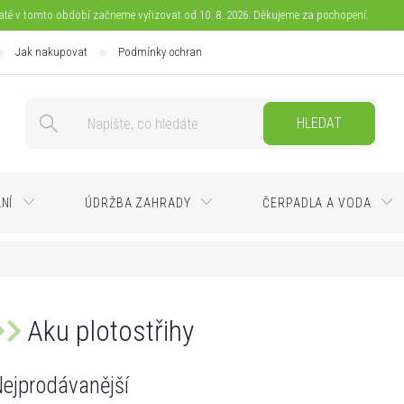
jaté v tomto období začneme vyřizovat od 10. 8. 2026. Děkujeme za pochopení.
Jak nakupovat
Podmínky ochrany osobních údajů
Doprava
Pla
HLEDAT
ÁNÍ
ÚDRŽBA ZAHRADY
ČERPADLA A VODA
Aku plotostřihy
ejprodávanější