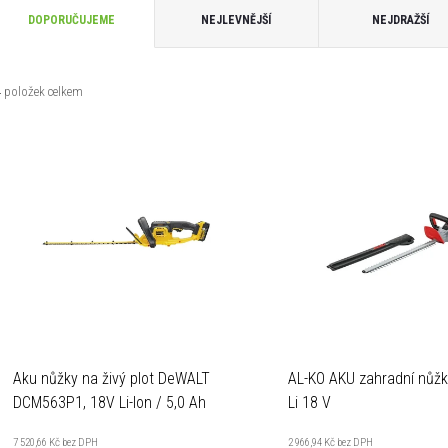
Ř
DOPORUČUJEME
NEJLEVNĚJŠÍ
NEJDRAŽŠÍ
a
4
položek celkem
z
V
e
ý
n
p
p
s
p
Aku nůžky na živý plot DeWALT
AL-KO AKU zahradní nůž
o
DCM563P1, 18V Li-Ion / 5,0 Ah
Li 18 V
7 520,66 Kč bez DPH
2 966,94 Kč bez DPH