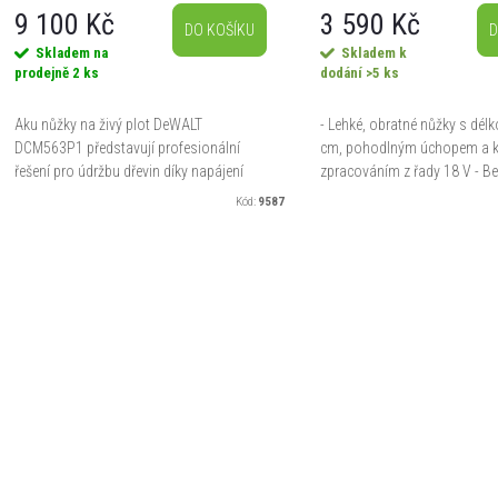
d
9 100 Kč
3 590 Kč
o
DO KOŠÍKU
D
Skladem na
Skladem k
u
prodejně
2 ks
dodání
>5 ks
d
k
Aku nůžky na živý plot DeWALT
- Lehké, obratné nůžky s délk
u
DCM563P1 představují profesionální
cm, pohodlným úchopem a k
řešení pro údržbu dřevin díky napájení
zpracováním z řady 18 V - B
18V Li-Ion akumulátorem s kapacitou
bezemisní péče o Váš živý plo
k
Kód:
9587
5,0 Ah. Tento model z řady XR nabízí...
Diamantem broušené nože - 2
ů
ů