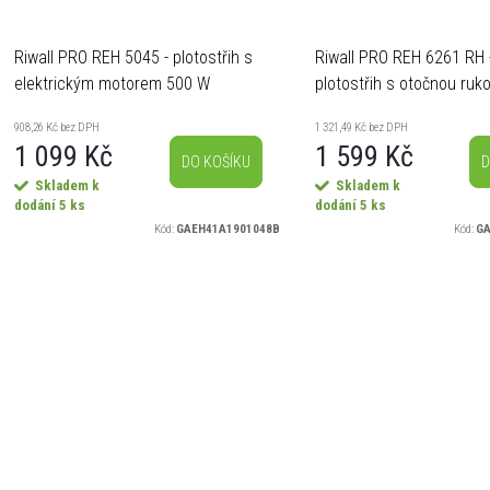
Riwall PRO REH 5045 - plotostřih s
Riwall PRO REH 6261 RH 
elektrickým motorem 500 W
plotostřih s otočnou ruko
elektrickým motorem 62
908,26 Kč bez DPH
1 321,49 Kč bez DPH
1 099 Kč
1 599 Kč
DO KOŠÍKU
D
Skladem k
Skladem k
dodání
5 ks
dodání
5 ks
Kód:
GAEH41A1901048B
Kód:
GA