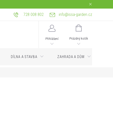
728 008 802
info@issa-garden.cz
tba
Reklamace a práva z vadného plnění
Bagrování a zemní práce Ostrava
NÁKUPNÍ
KOŠÍK
Prázdný košík
Přihlášení
DÍLNA A STAVBA
ZAHRADA A DŮM
Servi