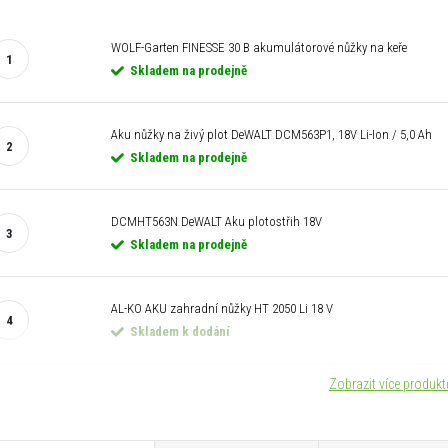
WOLF-Garten FINESSE 30 B akumulátorové nůžky na keře
Skladem na prodejně
Aku nůžky na živý plot DeWALT DCM563P1, 18V Li-Ion / 5,0 Ah
Skladem na prodejně
DCMHT563N DeWALT Aku plotostřih 18V
Skladem na prodejně
AL-KO AKU zahradní nůžky HT 2050 Li 18 V
Skladem k dodání
Zobrazit více produk