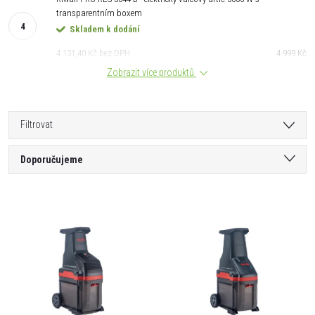
transparentním boxem
Skladem k dodání
4 131,40 Kč bez DPH
4 999 Kč
Zobrazit více produktů
Filtrovat
Ř
Doporučujeme
a
Nejlevnější
V
Nejdražší
z
ý
Nejprodávanější
e
Abecedně
p
n