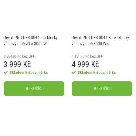
Riwall PRO RES 3044 - elektrický
Riwall PRO RES 3044 B - elektrický
válcový drtič větví 3000 W
válcový drtič 3000 W s
transparentním boxem
3 304,96 Kč bez DPH
4 131,40 Kč bez DPH
3 999 Kč
4 999 Kč
Skladem k dodání
5 ks
Skladem k dodání
5 ks
DO KOŠÍKU
DO KOŠÍKU
O
v