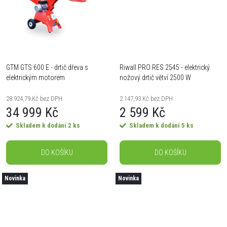
ů
GTM GTS 600 E - drtič dřeva s
Riwall PRO RES 2545 - elektrický
elektrickým motorem
nožový drtič větví 2500 W
28 924,79 Kč bez DPH
2 147,93 Kč bez DPH
34 999 Kč
2 599 Kč
Skladem k dodání
2 ks
Skladem k dodání
5 ks
DO KOŠÍKU
DO KOŠÍKU
Novinka
Novinka