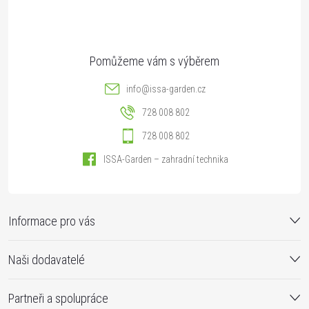
í
info
@
issa-garden.cz
728 008 802
728 008 802
ISSA-Garden – zahradní technika
Informace pro vás
Naši dodavatelé
Partneři a spolupráce