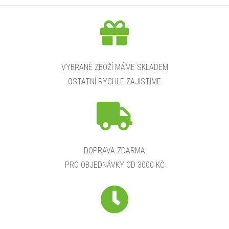
l
á
d
a
VYBRANÉ ZBOŽÍ MÁME SKLADEM
OSTATNÍ RYCHLE ZAJISTÍME
c
í
p
r
DOPRAVA ZDARMA
PRO OBJEDNÁVKY OD 3000 KČ
v
k
y