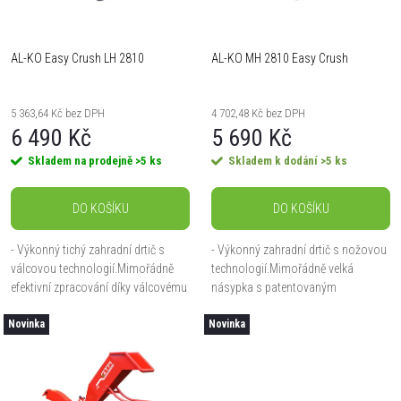
i
í
s
AL-KO Easy Crush LH 2810
AL-KO MH 2810 Easy Crush
p
p
r
5 363,64 Kč bez DPH
4 702,48 Kč bez DPH
r
6 490 Kč
5 690 Kč
o
Skladem na prodejně
>5 ks
Skladem k dodání
>5 ks
o
d
DO KOŠÍKU
DO KOŠÍKU
d
u
- Výkonný tichý zahradní drtič s
- Výkonný zahradní drtič s nožovou
u
válcovou technologií.Mimořádně
technologií.Mimořádně velká
k
efektivní zpracování díky válcovému
násypka s patentovaným
k
podavači s rovnoměrným posuvem
podavačem pro snadné zpracování
Novinka
- rotace vpřed i vzad - Stabilní
Novinka
větví - Stabilní konstrukce s velkými
t
konstrukce s...
XL kolečky pro...
t
ů