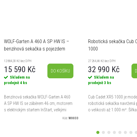
WOLF-Garten A 460 A SP HW IS –
Robotická sekačka Cub 
benzínová sekačka s pojezdem
1000
12 884,30 Kč bez DPH
27 264,46 Kč bez DPH
15 590 Kč
32 990 Kč
DO KOŠÍKU
D
Skladem na
Skladem na
prodejně
4 ks
prodejně
3 ks
Benzínová sekačka WOLF-Garten A 460
Cub Cadet XR5 1000 je mode
A SP HW IS se záběrem 46 cm, motorem
robotická sekačka navržená 
s elektrickým startem InStart, velkými
o velikosti až 1.000 m². Šířk
zadními koly pro snadnou ovladatelnost
cm a nastavitelná výška seče
Kód:
W0033
a funkcí 4v1 – sběr,...
rozsahu 20–100 mm zajistí d