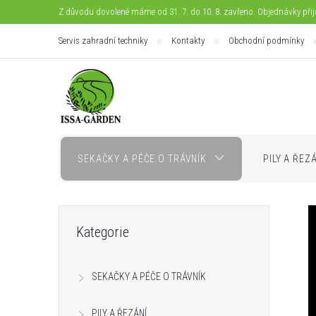
Přejít
Z důvodu dovolené máme od 31. 7. do 10. 8. zavřeno. Objednávky při
na
Servis zahradní techniky
Kontakty
Obchodní podmínky
obsah
SEKAČKY A PÉČE O TRÁVNÍK
PILY A ŘEZ
P
Přeskočit
Kategorie
kategorie
o
I
SEKAČKY A PÉČE O TRÁVNÍK
s
PILY A ŘEZÁNÍ