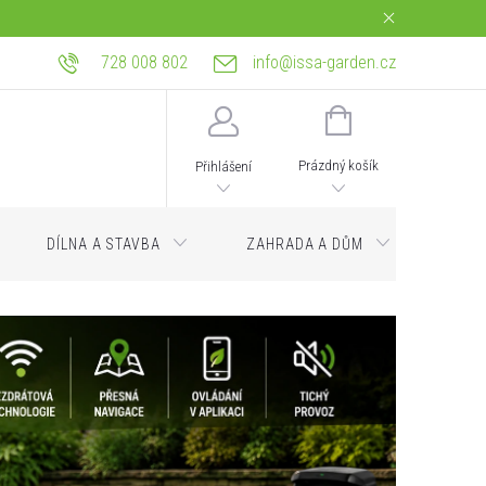
728 008 802
info@issa-garden.cz
tba
Reklamace a práva z vadného plnění
Bagrování a zemní práce Ostrava
NÁKUPNÍ
KOŠÍK
Prázdný košík
Přihlášení
DÍLNA A STAVBA
ZAHRADA A DŮM
Servi