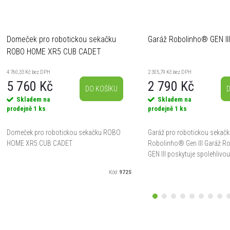
Domeček pro robotickou sekačku
Garáž Robolinho® GEN III
ROBO HOME XR5 CUB CADET
4 760,33 Kč bez DPH
2 305,79 Kč bez DPH
5 760 Kč
2 790 Kč
DO KOŠÍKU
D
Skladem na
Skladem na
prodejně
1 ks
prodejně
1 ks
Domeček pro robotickou sekačku ROBO
Garáž pro robotickou sekač
HOME XR5 CUB CADET
Robolinho® Gen III Garáž 
GEN III poskytuje spolehlivo
vaší robotické sekačce před
Kód:
9725
sluncem i nepřízní počasí. Ko