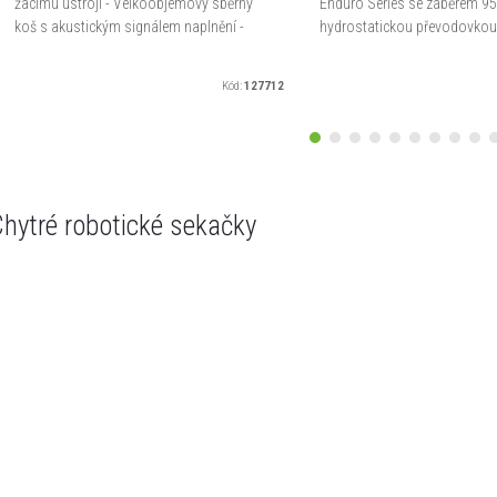
žacímu ústrojí - Velkoobjemový sběrný
Enduro Series se záběrem 95
koš s akustickým signálem naplnění -
hydrostatickou převodovko
Ergonomické pedály a ovládací prvky v
6,2 kW. Vybaven zadním výh
zorném poli - Výkonný...
velkým 320 l košem. Ideální p
Kód:
127712
hytré robotické sekačky