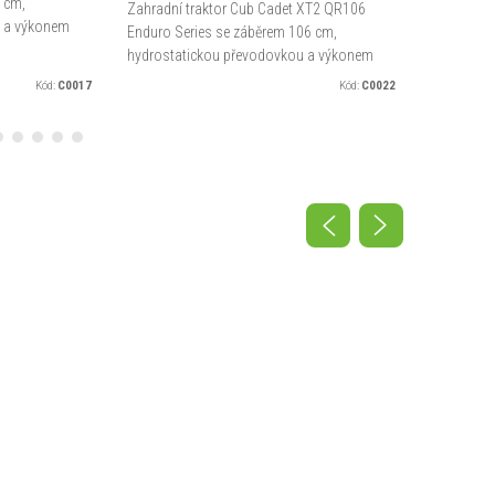
 cm,
Zahradní traktor Cub Cadet XT2 QR106
Zahradní 
u a výkonem
Enduro Series se záběrem 106 cm,
Enduro Se
ozem s
hydrostatickou převodovkou a výkonem
výkonným 
ro plochy...
11,6 kW. Disponuje zadním výhozem se
hydrostat
Kód:
C0017
Kód:
C0022
sběrným košem 320 l. Ideální pro...
uzávěrkou 
košem 360 