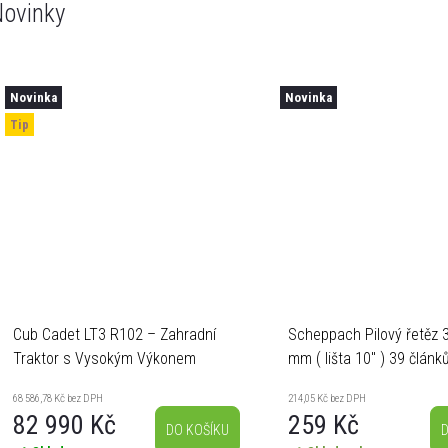
ovinky
Novinka
Novinka
Tip
Cub Cadet LT3 R102 – Zahradní
Scheppach Pilový řetěz 3
Traktor s Vysokým Výkonem
mm ( lišta 10" ) 39 článků
MFH400-X
68 586,78 Kč bez DPH
214,05 Kč bez DPH
82 990 Kč
259 Kč
DO KOŠÍKU
D