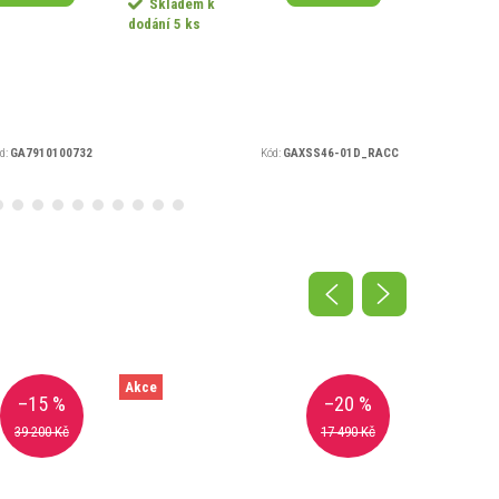
Skladem k
Sklad
dodání
5 ks
dodání
5 
d:
GA7910100732
Kód:
GAXSS46-01D_RACC
Akce
–15 %
–20 %
39 200 Kč
17 490 Kč