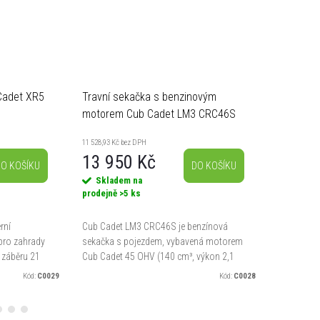
Cadet XR5
Travní sekačka s benzinovým
Travní s
motorem Cub Cadet LM3 CRC46S
motorem
46 cm 60 l koš
cm, 60 l 
11 528,93 Kč bez DPH
11 528,93 Kč
13 950 Kč
13 95
O KOŠÍKU
DO KOŠÍKU
Skladem na
Sklade
prodejně
>5 ks
prodejně
>
rní
Cub Cadet LM3 CRC46S je benzínová
Benzínová
pro zahrady
sekačka s pojezdem, vybavená motorem
CR46S s p
a záběru 21
Cub Cadet 45 OHV (140 cm³, výkon 2,1
záběru 46
ní v
kW). Nabízí šířku záběru 46 cm, sběrný
sběrným 60
Kód:
C0029
Kód:
C0028
okonale...
koš 60 l, nádrž 1 l a...
do 750 m²,