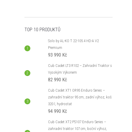
e
Tip
l
TOP 10 PRODUKTŮ
Solo by AL-KO T 22-105.4 HD-A V2
Premium
93 990 Kč
Cub Cadet LT3 R102 – Zahradní Traktor s
Vysokým Výkonem
2 NR92 – zahradní
Cub Cadet LT3 PS107 – zahradní
82 990 Kč
, zadní výhoz, koš 240
traktor 107 cm, boční výhoz,
volitelný koš 200 l
Cub Cadet XT1 OR95 Enduro Series –
H
64 818,18 Kč bez DPH
zahradní traktor 95 cm, zadní výhoz, koš
Kč
78 430 Kč
DO KOŠÍKU
DO KOŠÍKU
320 l, hydrostat
Skladem k
94 990 Kč
dodání
Cub Cadet XT2 PS107 Enduro Series –
r Cub Cadet LT2 NR92 se
Zahradní traktor Cub Cadet LT3 PS107 s
zahradní traktor 107 cm, boční výhoz,