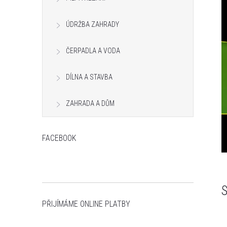
t
ÚDRŽBA ZAHRADY
r
ČERPADLA A VODA
a
n
DÍLNA A STAVBA
r
n
ZAHRADA A DŮM
í
FACEBOOK
p
a
S
PŘIJÍMÁME ONLINE PLATBY
n