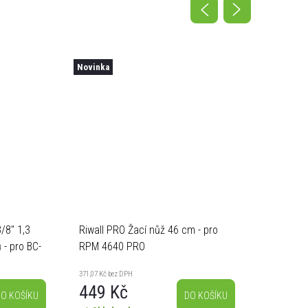
Novinka
Novinka
/8" 1,3
Riwall PRO Žací nůž 46 cm - pro
Riwall P
 - pro BC-
RPM 4640 PRO
RPM 515
371,07 Kč bez DPH
437,19 Kč be
449 Kč
529 
O KOŠÍKU
DO KOŠÍKU