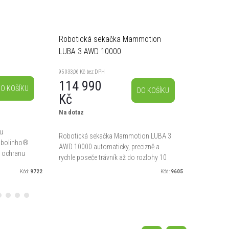
Robotická sekačka Mammotion
Robotic
LUBA 3 AWD 10000
LUBA 3 
95 033,06 Kč bez DPH
54 123,97 Kč
114 990
65 49
O KOŠÍKU
DO KOŠÍKU
Kč
Na dotaz
Na dotaz
Robotick
ku
AWD 3000 a
Robotická sekačka Mammotion LUBA 3
Robolinho®
poseče trá
AWD 10000 automaticky, precizně a
u ochranu
navigaci v
rychle poseče trávník až do rozlohy 10
 přímým
systém Tri
000 m². K navigaci využívá nejnovější
Kód:
9722
Kód:
9605
nstrukce...
systém Tri-Fusion, který...