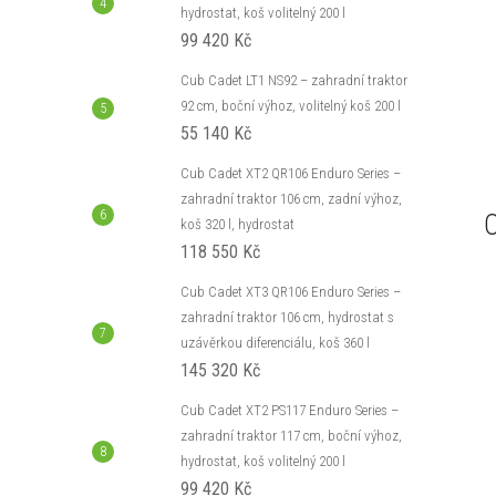
 automatickou
pracovním záběrem 107 cm,
hydrostat, koš volitelný 200 l
ýkonem 8,1 kW a
automatickou převodovkou a výkonem
99 420 Kč
l košem. Ideální pro
11,4 kW. Standardně vybaven bočním
0 m², vybavený zadním
výhozem, možnost dokoupení sběrného
Cub Cadet LT1 NS92 – zahradní traktor
Kód:
C0013
Kód:
C0016
koše...
92 cm, boční výhoz, volitelný koš 200 l
55 140 Kč
Cub Cadet XT2 QR106 Enduro Series –
zahradní traktor 106 cm, zadní výhoz,
C
koš 320 l, hydrostat
118 550 Kč
Cub Cadet XT3 QR106 Enduro Series –
zahradní traktor 106 cm, hydrostat s
uzávěrkou diferenciálu, koš 360 l
145 320 Kč
Cub Cadet XT2 PS117 Enduro Series –
zahradní traktor 117 cm, boční výhoz,
hydrostat, koš volitelný 200 l
99 420 Kč