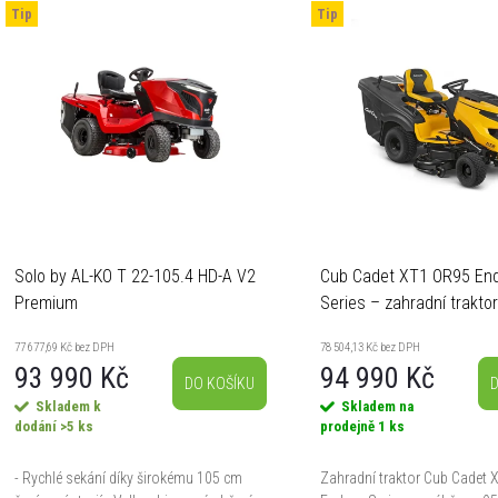
Tip
Tip
Solo by AL-KO T 22-105.4 HD-A V2
Cub Cadet XT1 OR95 En
Premium
Series – zahradní trakto
zadní výhoz, koš 320 l, h
77 677,69 Kč bez DPH
78 504,13 Kč bez DPH
93 990 Kč
94 990 Kč
DO KOŠÍKU
D
Skladem k
Skladem na
dodání
>5 ks
prodejně
1 ks
- Rychlé sekání díky širokému 105 cm
Zahradní traktor Cub Cadet