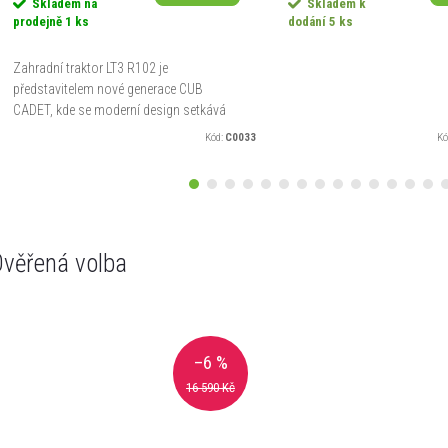
Skladem na
Skladem k
prodejně
1 ks
dodání
5 ks
Zahradní traktor LT3 R102 je
představitelem nové generace CUB
CADET, kde se moderní design setkává
s vysokým výkonem a inteligentním...
Kód:
C0033
Kó
věřená volba
–6 %
16 590 Kč