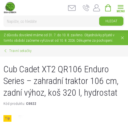
Přejít
NÁKUPNÍ
na
KOŠÍK
obsah
HLEDAT
Z důvodu dovolené máme od 31. 7. do 10. 8. zavřeno. Objednávky přijaté v
tomto období začneme vyřizovat od 10. 8. 2026. Děkujeme za pochopení.
Travní sekačky
Cub Cadet XT2 QR106 Enduro
Series – zahradní traktor 106 cm,
zadní výhoz, koš 320 l, hydrostat
Kód produktu:
C0022
Tip