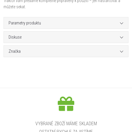
Traktor vám předáme kompletně připravený k použití – jen nastartovat a
můžete sekat.
Parametry produktu
Diskuse
Značka
VYBRANÉ ZBOŽÍ MÁME SKLADEM
OSTATNÍ RYCHLE ZAJISTÍME