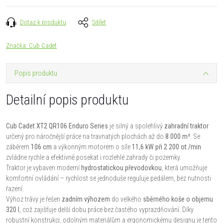
Dotaz k produktu
Sdílet
Značka:
Cub Cadet
Popis produktu
Detailní popis produktu
Cub Cadet XT2 QR106 Enduro Series
je silný a spolehlivý
zahradní traktor
určený pro náročnější práce na travnatých plochách až do
8 000 m²
. Se
záběrem
106 cm
a výkonným motorem o síle
11,6 kW při 2 200 ot./min
zvládne rychle a efektivně posekat i rozlehlé zahrady či pozemky.
Traktor je vybaven moderní
hydrostatickou převodovkou
, která umožňuje
komfortní ovládání – rychlost se jednoduše reguluje pedálem, bez nutnosti
řazení.
Výhoz trávy je řešen
zadním výhozem
do velkého
sběrného koše o objemu
320 l
, což zajišťuje delší dobu práce bez častého vyprazdňování. Díky
robustní konstrukci, odolným materiálům a ergonomickému designu je tento