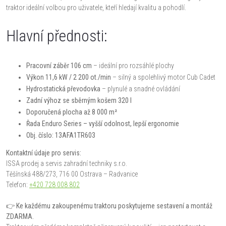
traktor ideální volbou pro uživatele, kteří hledají kvalitu a pohodlí.
Hlavní přednosti:
Pracovní záběr 106 cm
– ideální pro rozsáhlé plochy
Výkon 11,6 kW / 2 200 ot./min
– silný a spolehlivý motor Cub Cadet
Hydrostatická převodovka
– plynulé a snadné ovládání
Zadní výhoz se sběrným košem 320 l
Doporučená plocha až 8 000 m²
Řada Enduro Series – vyšší odolnost, lepší ergonomie
Obj. číslo: 13AFA1TR603
Kontaktní údaje pro servis:
ISSA prodej a servis zahradní techniky s.r.o.
Těšínská 488/273, 716 00 Ostrava – Radvanice
Telefon:
+420 728 008 802
👉 Ke každému zakoupenému traktoru poskytujeme sestavení a montáž
ZDARMA.