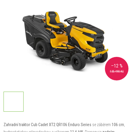
–12 %
135 490 Kč
Zahradní traktor Cub Cadet XT2 QR106 Enduro Series
se záběrem
106 cm
,
hydrostatickou převodovkou a výkonem
11,6 kW
. Disponuje
zadním