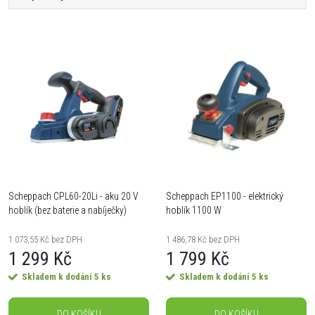
a
Nejlevnější
V
Nejdražší
z
ý
Nejprodávanější
e
Abecedně
p
n
i
í
s
Scheppach CPL60-20Li - aku 20 V
Scheppach EP1100 - elektrický
p
hoblík (bez baterie a nabíječky)
hoblík 1100 W
p
r
1 073,55 Kč bez DPH
1 486,78 Kč bez DPH
r
1 299 Kč
1 799 Kč
o
Skladem k dodání
5 ks
Skladem k dodání
5 ks
o
d
DO KOŠÍKU
DO KOŠÍKU