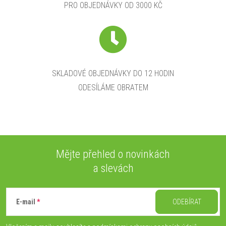
PRO OBJEDNÁVKY OD 3000 KČ
v
k
y
v
SKLADOVÉ OBJEDNÁVKY DO 12 HODIN
ODESÍLÁME OBRATEM
ý
p
i
s
Mějte přehled o novinkách
a slevách
u
Z
á
E-mail
ODEBÍRAT