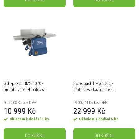
d
u
u
k
k
t
t
ů
ů
Scheppach HMS 1070 -
Scheppach HMS 1500 -
protahovačka/hoblovka
protahovačka/hoblovka
9 090,08 Kč bez DPH
19 007,44 Kč bez DPH
10 999 Kč
22 999 Kč
Skladem k dodání
5 ks
Skladem k dodání
5 ks
DO KOŠÍKU
DO KOŠÍKU