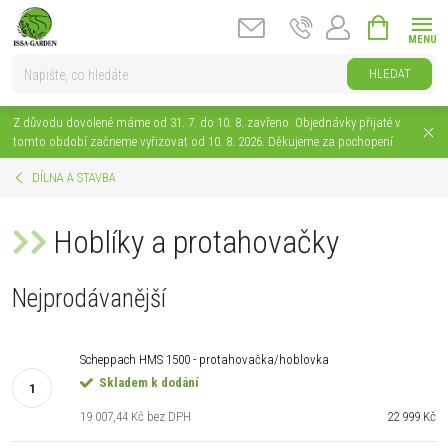
Přejít
NÁKUPNÍ
na
KOŠÍK
obsah
HLEDAT
Z důvodu dovolené máme od 31. 7. do 10. 8. zavřeno. Objednávky přijaté v
tomto období začneme vyřizovat od 10. 8. 2026. Děkujeme za pochopení.
DÍLNA A STAVBA
Hoblíky a protahovačky
Nejprodávanější
Scheppach HMS 1500 - protahovačka/hoblovka
Skladem k dodání
19 007,44 Kč bez DPH
22 999 Kč