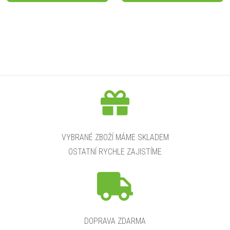
O
v
l
á
d
a
VYBRANÉ ZBOŽÍ MÁME SKLADEM
OSTATNÍ RYCHLE ZAJISTÍME
c
í
p
r
DOPRAVA ZDARMA