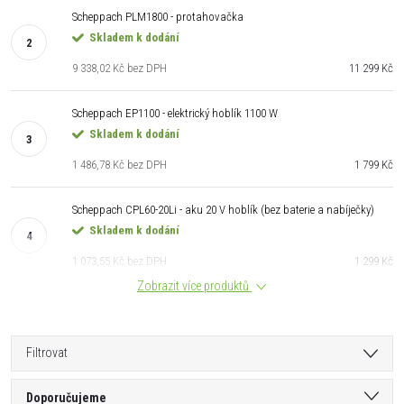
Scheppach PLM1800 - protahovačka
Skladem k dodání
9 338,02 Kč bez DPH
11 299 Kč
Scheppach EP1100 - elektrický hoblík 1100 W
Skladem k dodání
1 486,78 Kč bez DPH
1 799 Kč
Scheppach CPL60-20Li - aku 20 V hoblík (bez baterie a nabíječky)
Skladem k dodání
1 073,55 Kč bez DPH
1 299 Kč
Zobrazit více produktů
Filtrovat
Ř
Doporučujeme