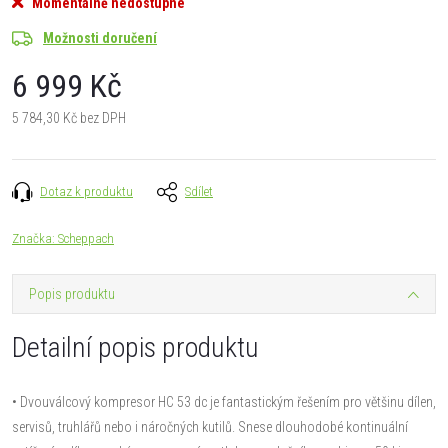
Momentálně nedostupné
Možnosti doručení
6 999 Kč
5 784,30 Kč bez DPH
Měrná
cena:
Dotaz k produktu
Sdílet
Značka:
Scheppach
Popis produktu
Detailní popis produktu
• Dvouválcový kompresor HC 53 dc je fantastickým řešením pro většinu dílen,
servisů, truhlářů nebo i náročných kutilů. Snese dlouhodobé kontinuální