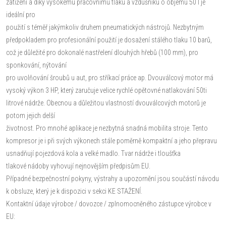
zatížení a díky vysokému pracovnímu tlaku a vzdušníku o objemu 50 l je
ideální pro
použití s téměř jakýmkoliv druhem pneumatických nástrojů. Nezbytným
předpokladem pro profesionální použití je dosažení stálého tlaku 10 barů,
což je důležité pro dokonalé nastřelení dlouhých hřebů (100 mm), pro
sponkování, nýtování
pro uvolňování šroubů u aut, pro stříkací práce ap. Dvouválcový motor má
vysoký výkon 3 HP, který zaručuje velice rychlé opětovné natlakování 50ti
litrové nádrže. Obecnou a důležitou vlastností dvouválcových motorů je
potom jejich delší
životnost. Pro mnohé aplikace je nezbytná snadná mobilita stroje. Tento
kompresor je i při svých výkonech stále poměrně kompaktní a jeho přepravu
usnadňují pojezdová kola a velké madlo. Tvar nádrže i tloušťka
tlakové nádoby vyhovují nejnovějším předpisům EU.
Případné bezpečnostní pokyny, výstrahy a upozornění jsou součástí návodu
k obsluze, který je k dispozici v sekci KE STAŽENÍ.
Kontaktní údaje výrobce / dovozce / zplnomocněného zástupce výrobce v
EU: