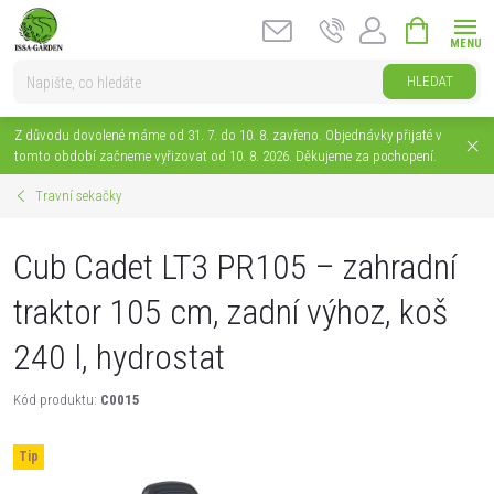
Přejít
NÁKUPNÍ
na
KOŠÍK
obsah
HLEDAT
Z důvodu dovolené máme od 31. 7. do 10. 8. zavřeno. Objednávky přijaté v
tomto období začneme vyřizovat od 10. 8. 2026. Děkujeme za pochopení.
Travní sekačky
Cub Cadet LT3 PR105 – zahradní
traktor 105 cm, zadní výhoz, koš
240 l, hydrostat
Kód produktu:
C0015
Tip