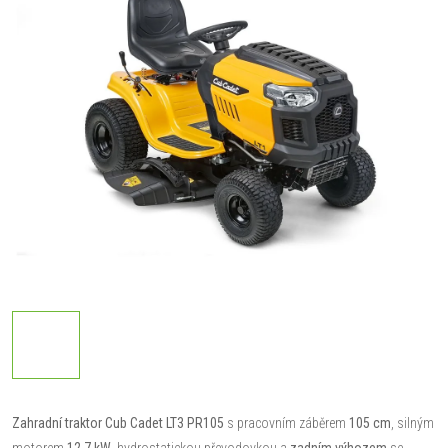
Zahradní traktor Cub Cadet LT3 PR105
s pracovním záběrem
105 cm
, silným
motorem
12,7 kW
, hydrostatickou převodovkou a
zadním výhozem
se