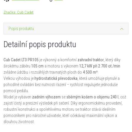
Značka:
Cub Cadet
Popis produktu
Detailní popis produktu
Cub Cadet LT3 PR105
je výkonný a komfortní
zahradní traktor
, který díky
širokému záběru
105 cm
a motoru s výkonem
12,7 kW při 2 700 ot./min
zvládne údržbu i rozsáhlých travnatých ploch do
4 500 m²
.
Velkou výhodou je
hydrostatická převodovka
, která umožňuje plynulé a
pohodlné ovládání bez nutnosti řazení – rychlost regulujete jednoduše
pomocí pedálu.
Model je vybaven
zadním výhozem
se
sběrným košem o objemu 240 l
, což
zajistí čistý a precizní výsledek při sečení. Díky ergonomickému provedení,
robustní konstrukci a spolehlivému motoru se traktor stává ideálním
pomocníkem pro náročné uživatele, kteří očekávají maximální výkon a
dlouhou životnost.