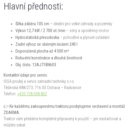
Hlavní přednosti:
Šířka záběru 105 cm
– ideální pro velké zahrady a pozemky
Výkon 12,7 kW / 2 700 ot./min
– silný a spolehlivý motor
Hydrostatická převodovka
– pohodlné a plynulé ovládání
Zadní výhoz se sběrným košem 240 l
Doporučená plocha až 4 500 m²
Robustní konstrukce a dlouhá životnost
Obj. číslo: 13AJ71BN603
Kontaktní údaje pro servis:
ISSA prodej a servis zahradní techniky s.r.o.
Těšínská 488/273, 716 00 Ostrava – Radvanice
Telefon:
+420 728 008 802
👉 Ke každému zakoupenému traktoru poskytujeme sestavení a montáž
ZDARMA.
Traktor vám předáme kompletně připravený k použití – jen nastartovat a
můžete sekat.