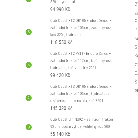
320 l, hydrostat
2
94 990 Kč
z
Cub Cadet XT2 QR106 Enduro Series –
P
zahradní traktor 106 cm, zadní výhoz,
P
koš 320 l, hydrostat
s
118 550 Kč
S
Cub Cadet XT2 PS117 Enduro Series –
K
zahradní traktor 117 cm, boční výhoz,
z
hydrostat, koš volitelný 200 l
G
99 420 Kč
Š
Cub Cadet XT3 QR106 Enduro Series –
e
zahradní traktor 106 cm, hydrostat s
uzávěrkou diferenciálu, koš 360 l
145 320 Kč
Cub Cadet LT1 NS92 – zahradní traktor
92 cm, boční výhoz, volitelný koš 200 l
55 140 Kč