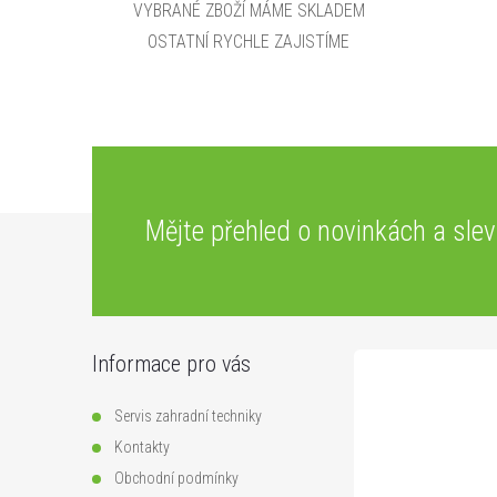
VYBRANÉ ZBOŽÍ MÁME SKLADEM
OSTATNÍ RYCHLE ZAJISTÍME
Z
Mějte přehled o novinkách
a sle
á
p
Informace pro vás
a
Servis zahradní techniky
t
Kontakty
Obchodní podmínky