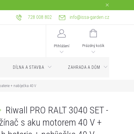
728 008 802
info@issa-garden.cz
tba
Reklamace a práva z vadného plnění
Bagrování a zemní práce Ostrava
NÁKUPNÍ
KOŠÍK
Prázdný košík
Přihlášení
DÍLNA A STAVBA
ZAHRADA A DŮM
Servi
aterie + nabíječka 40 V
Riwall PRO RALT 3040 SET -
žínač s aku motorem 40 V +