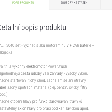
POPIS PRODUKTU
SOUBORY KE STAŽENÍ
Detailní popis produktu
ALT 3040 set - vyžínač s aku motorem 40 V + 2Ah baterie +
abíječka
valitní a výkonný elektromotor PowerBrush
ejpohodlnější cesta údržby vaší zahrady - vysoký výkon,
nadné startování, tichý chod, žádné emise ani otravný
abel, žádný spotřební materiál (olej, benzín, svíčky, filtry
pod.)
nadné otočení hlavy pro funkci zarovnávání trávníků
astavitelný sklon hlavy pro práci pod keři, lavičkou apod.