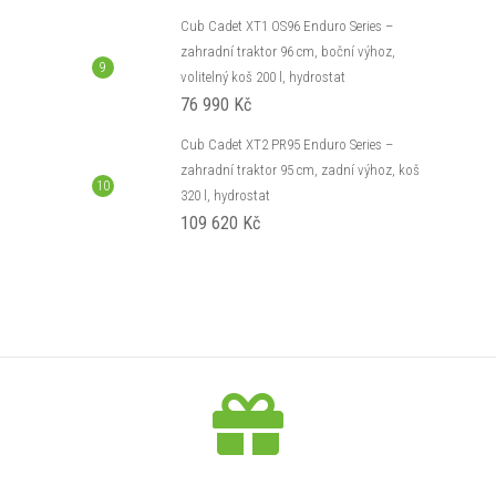
Cub Cadet XT1 OS96 Enduro Series –
zahradní traktor 96 cm, boční výhoz,
volitelný koš 200 l, hydrostat
76 990 Kč
Cub Cadet XT2 PR95 Enduro Series –
zahradní traktor 95 cm, zadní výhoz, koš
320 l, hydrostat
109 620 Kč