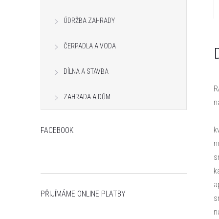
n
ÚDRŽBA ZAHRADY
e
ČERPADLA A VODA
l
DÍLNA A STAVBA
R
ZAHRADA A DŮM
n
k
FACEBOOK
n
s
k
a
PŘIJÍMÁME ONLINE PLATBY
s
n