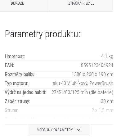
DISKUZE
ZNAČKA
RIWALL
Parametry produktu:
Hmotnost
:
4.1 kg
EAN
:
8595123404924
Rozměry balíku
:
1380 x 260 x 190 cm
Typ motoru
:
aku 40 V, uhlíkový, PowerBrush
Výdrž na jedno nabití
:
27/51/80/125 min (dle baterie)
Záběr struny
:
30 cm
Struna
:
2 x 1,5 mm
Typ strunové hlavy
:
automaticky nastavitelná struna
VŠECHNY PARAMETRY