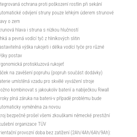
ntegrovaná ochrana proti poškození rostlin při sekání
utomatické odvíjení struny pouze lehkým úderem strunové
lavy o zem
trunová hlava i struna s nízkou hlučností
ehká a pevná vodící tyč z hliníkových slitin
astavitelná výška rukojeti i délka vodící tyče pro různé
ýšky postav
rgonomická protiskluzová rukojeť
áček na zavěšení popruhu (popruh součást dodávky)
aterie umístěná vzadu pro skvělé vyvážení stroje
ožno kombinovat s jakoukoliv baterií a nabíječkou Riwall
 roky plná záruka na baterii-v případě problému bude
utomaticky vyměněna za novou
troj bezpečně prošel všemi zkouškami německé prestižní
kušební organizace TÜV
rientační provozní doba bez zatížení (2Ah/4Ah/6Ah/9Ah):