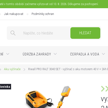
jaté v tomto období začneme vyřizovat od 10. 8. 2026. Děkujeme za pochopení.
Jak nakupovat
Podmínky ochrany osobních údajů
Doprava
Pla
HLEDAT
ÁNÍ
ÚDRŽBA ZAHRADY
ČERPADLA A VODA
Aku vyžínače
Riwall PRO RALT 3040 SET - vyžínač s aku motorem 40 V + 2Ah b
Novinka
vy