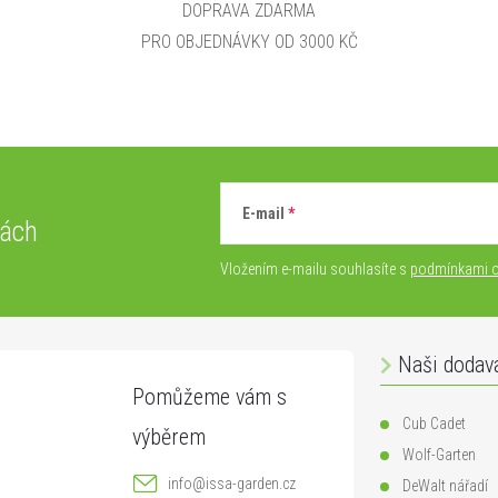
DOPRAVA ZDARMA
PRO OBJEDNÁVKY OD 3000 KČ
E-mail
vách
Vložením e-mailu souhlasíte s
podmínkami o
Naši dodav
Cub Cadet
Wolf-Garten
info
@
issa-garden.cz
DeWalt nářadí