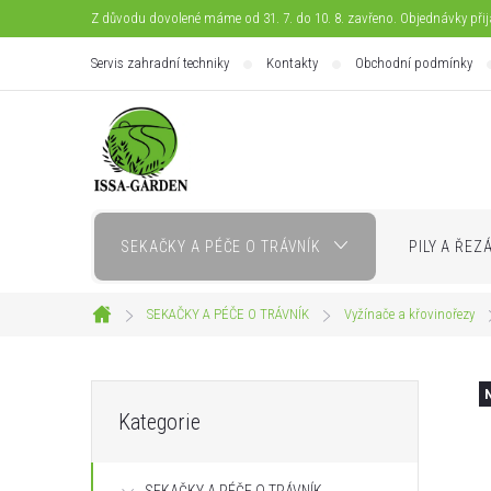
Přejít
Z důvodu dovolené máme od 31. 7. do 10. 8. zavřeno. Objednávky při
na
Servis zahradní techniky
Kontakty
Obchodní podmínky
obsah
SEKAČKY A PÉČE O TRÁVNÍK
PILY A ŘEZ
SEKAČKY A PÉČE O TRÁVNÍK
Vyžínače a křovinořezy
Domů
P
Přeskočit
Kategorie
kategorie
o