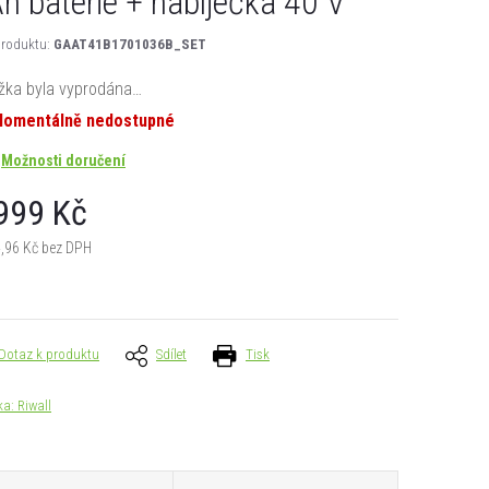
h baterie + nabíječka 40 V
roduktu:
GAAT41B1701036B_SET
žka byla vyprodána…
omentálně nedostupné
Možnosti doručení
999 Kč
,96 Kč bez DPH
á
Dotaz k produktu
Sdílet
Tisk
ka:
Riwall