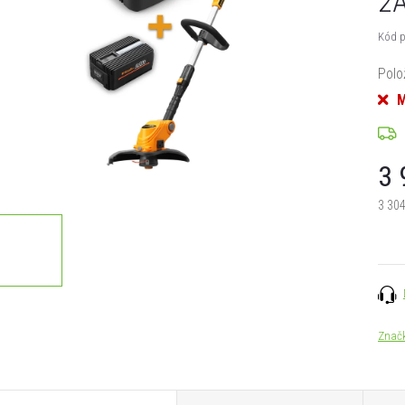
2A
Kód p
Polo
M
3 
3 304
Měrn
cena:
Znač