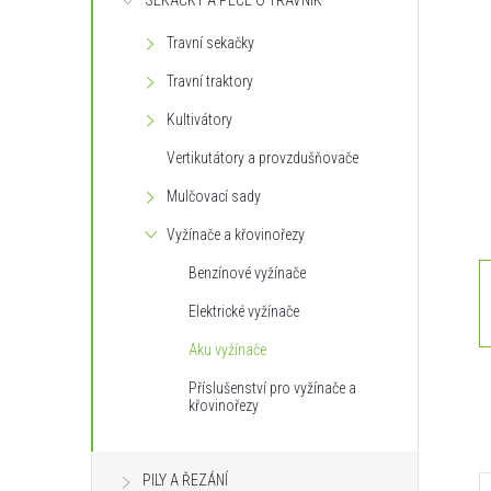
SEKAČKY A PÉČE O TRÁVNÍK
s
Travní sekačky
t
Travní traktory
r
Kultivátory
Vertikutátory a provzdušňovače
a
Mulčovací sady
n
Vyžínače a křovinořezy
Benzínové vyžínače
n
Elektrické vyžínače
í
Aku vyžínače
Příslušenství pro vyžínače a
p
křovinořezy
a
PILY A ŘEZÁNÍ