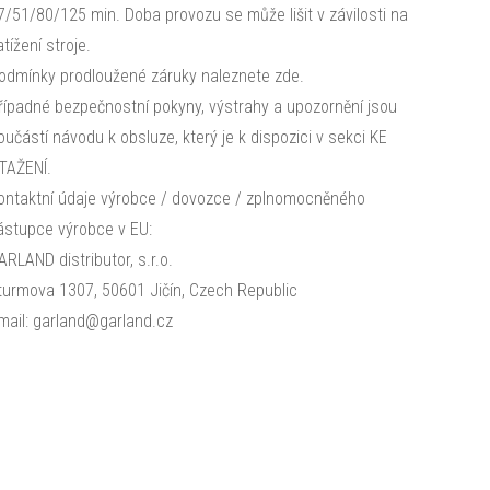
7/51/80/125 min. Doba provozu se může lišit v závilosti na
atížení stroje.
odmínky prodloužené záruky naleznete zde.
řípadné bezpečnostní pokyny, výstrahy a upozornění jsou
oučástí návodu k obsluze, který je k dispozici v sekci KE
TAŽENÍ.
ontaktní údaje výrobce / dovozce / zplnomocněného
ástupce výrobce v EU:
ARLAND distributor, s.r.o.
turmova 1307, 50601 Jičín, Czech Republic
mail: garland@garland.cz