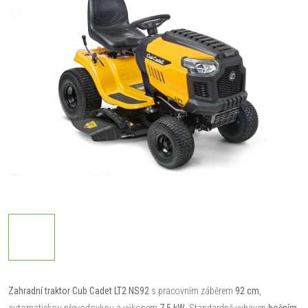
Zahradní traktor Cub Cadet LT2 NS92
s pracovním záběrem
92 cm
,
automatickou převodovkou a výkonem
7,5 kW
. Standardně vybaven
bočním