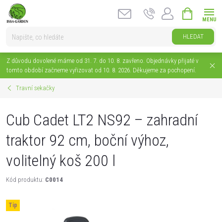
Přejít
NÁKUPNÍ
na
KOŠÍK
obsah
HLEDAT
Z důvodu dovolené máme od 31. 7. do 10. 8. zavřeno. Objednávky přijaté v
tomto období začneme vyřizovat od 10. 8. 2026. Děkujeme za pochopení.
Travní sekačky
Cub Cadet LT2 NS92 – zahradní
traktor 92 cm, boční výhoz,
volitelný koš 200 l
Kód produktu:
C0014
Tip