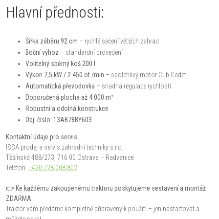
Hlavní přednosti:
Šířka záběru 92 cm
– rychlé sečení větších zahrad
Boční výhoz
– standardní provedení
Volitelný sběrný koš 200 l
Výkon 7,5 kW / 2 450 ot./min
– spolehlivý motor Cub Cadet
Automatická převodovka
– snadná regulace rychlosti
Doporučená plocha až 4 000 m²
Robustní a odolná konstrukce
Obj. číslo: 13AB78BY603
Kontaktní údaje pro servis:
ISSA prodej a servis zahradní techniky s.r.o.
Těšínská 488/273, 716 00 Ostrava – Radvanice
Telefon:
+420 728 008 802
👉 Ke každému zakoupenému traktoru poskytujeme sestavení a montáž
ZDARMA.
Traktor vám předáme kompletně připravený k použití – jen nastartovat a
můžete sekat.