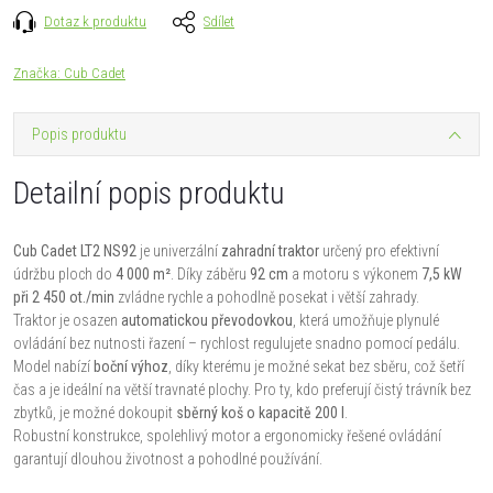
Dotaz k produktu
Sdílet
Značka:
Cub Cadet
Popis produktu
Detailní popis produktu
Cub Cadet LT2 NS92
je univerzální
zahradní traktor
určený pro efektivní
údržbu ploch do
4 000 m²
. Díky záběru
92 cm
a motoru s výkonem
7,5 kW
při 2 450 ot./min
zvládne rychle a pohodlně posekat i větší zahrady.
Traktor je osazen
automatickou převodovkou
, která umožňuje plynulé
ovládání bez nutnosti řazení – rychlost regulujete snadno pomocí pedálu.
Model nabízí
boční výhoz
, díky kterému je možné sekat bez sběru, což šetří
čas a je ideální na větší travnaté plochy. Pro ty, kdo preferují čistý trávník bez
zbytků, je možné dokoupit
sběrný koš o kapacitě 200 l
.
Robustní konstrukce, spolehlivý motor a ergonomicky řešené ovládání
garantují dlouhou životnost a pohodlné používání.