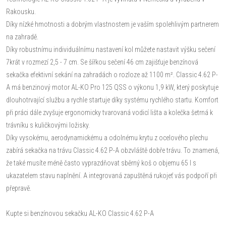
Rakousku.
Díky nízké hmotnosti a dobrým vlastnostem je vaším spolehlivým partnerem
na zahradě.
Díky robustnímu individuálnímu nastavení kol můžete nastavit výšku sečení
7krát v rozmezí 2,5 - 7 cm. Se šířkou sečení 46 cm zajišťuje benzínová
sekačka efektivní sekání na zahradách o rozloze až 1100 m². Classic 4.62 P-
A má benzinový motor AL-KO Pro 125 QSS o výkonu 1,9 kW, který poskytuje
dlouhotrvající službu a rychle startuje díky systému rychlého startu. Komfort
při práci dále zvyšuje ergonomicky tvarovaná vodicí lišta a kolečka šetrná k
trávníku s kuličkovými ložisky.
Díky vysokému, aerodynamickému a odolnému krytu z ocelového plechu
zabírá sekačka na trávu Classic 4.62 P-A obzvláště dobře trávu. To znamená,
že také musíte méně často vyprazdňovat sběrný koš o objemu 65 l s
ukazatelem stavu naplnění. A integrovaná zapuštěná rukojeť vás podpoří při
přepravě.
Kupte si benzínovou sekačku AL-KO Classic 4.62 P-A