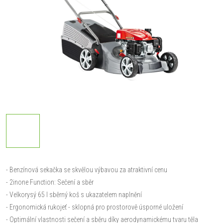
- Benzínová sekačka se skvělou výbavou za atraktivní cenu
- 2inone Function: Sečení a sběr
- Velkorysý 65 l sběrný koš s ukazatelem naplnění
- Ergonomická rukojeť - sklopná pro prostorově úsporné uložení
- Optimální vlastnosti sečení a sběru díky aerodynamickému tvaru těla