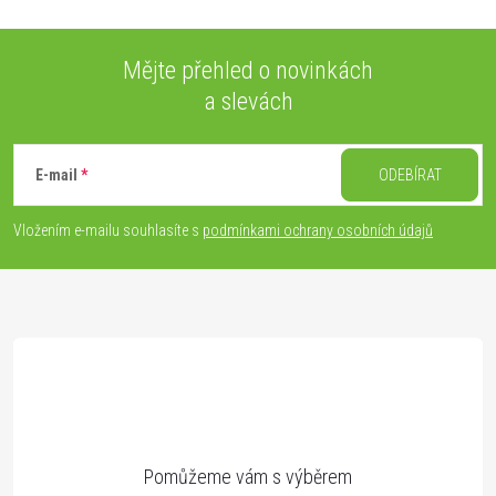
Mějte přehled o novinkách
a slevách
Z
á
E-mail
ODEBÍRAT
p
Vložením e-mailu souhlasíte s
podmínkami ochrany osobních údajů
a
t
í