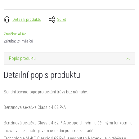
Dotaz k produktu
Sdílet
Značka:
Al-Ko
Záruka
:
24 měsíců
Popis produktu
Detailní popis produktu
Solidní technologie pro sekání trávy bez námahy:
Benzínová sekačka Classic 4.62 P-A
Benzínová sekačka Classic 4.62 P-A se spolehlivými a účinnými funkcemi a
inovativní technologií vám usnadní práci na zahradě.
Technologie AL-KO Classic 4.62 P-A je vyvinuta v Německu a vyráběna v