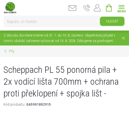
Přejít
NÁKUPNÍ
na
KOŠÍK
obsah
HLEDAT
Z důvodu dovolené máme od 31. 7. do 10. 8. zavřeno. Objednávky přijaté v
tomto období začneme vyřizovat od 10. 8. 2026. Děkujeme za pochopení.
Pily
Scheppach PL 55 ponorná pila +
2x vodící lišta 700mm + ochrana
proti překlopení + spojka lišt -
Kód produktu:
GA5901802915