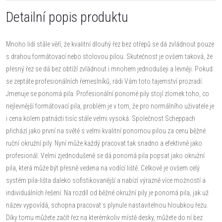
Detailní popis produktu
Mnoho lidí stále věří, že kvalitní dlouhý řez bez otřepů se dá zvládnout pouze
s drahou formátovací nebo stolovou pilou. Skutečnost je ovšem taková, že
přesný řez se dá bez obtíží zvládnout i mnohem jednodušeji a levněji. Pokud
se zeptáte profesionálních řemeslníků, rádi Vám toto tajemství prozradí.
Jmenuje se ponorná pila. Profesionální ponorné pily stojí zlomek toho, co
nejlevnější formátovací pila, problém je v tom, že pro normálního uživatele je
i cena kolem patnácti tisíc stále velmi vysoká. Společnost Scheppach
přichází jako první na světě s velmi kvalitní ponornou pilou za cenu běžné
ruční okružní pily. Nyní může každý pracovat tak snadno a efektivně jako
profesionál. Velmi zjednodušeně se dá ponorná pila popsat jako okružní
pila, která může být přesně vedena na vodící liště. Celkově je ovšem celý
systém pila-lišta daleko sofistikovanější a nabízí výrazně více možností a
individuálních řešení. Na rozdíl od běžné okružní pily je ponorná pila, jak už
název vypovídá, schopna pracovat s plynule nastavitelnou hloubkou řezu.
Díky tomu můžete začít řez na kterémkoliv místě desky, můžete do ní bez