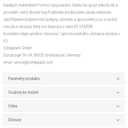
hladkých materiálech.Pomocí spojovacího článku lze spojit několik lišt a
provádět i velmi dlouhé řezy.Podmínky prodloužené záruky naleznete
zde.Případné bezpečnostní pokyny, výstrahy a upozornění jsou součástí
návodu k obsluze, který je k dispozici v sekci KE STAŽENÍ.
Kontaktní údaje výrobce / dovozce / zplnomocněného zástupce výrobce v
EU:
Scheppach GmbH
Günzburger Str. 69, 89335 Ichenhausen, Germany
email: service@scheppach.com
Parametry produktu
Soubory ke stažení
Videa
Diskuse