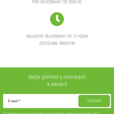
PRO OBJEDNÁVKY OD 3000 KČ
SKLADOVÉ OBJEDNÁVKY DO 12 HODIN
ODESÍLÁME OBRATEM
Mějte přehled o novinkách
a slevách
Z
á
E-mail
ODEBÍRAT
Vložením e-mailu souhlasíte s
podmínkami ochrany osobních údajů