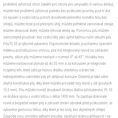
problémů vyříznout otvor (ideální pro otvory pro umyvadlo či varnou desku),
můžete bez problémů vyříznout parketu bez poškození povrchu pod ní atd.
Ve spojení s vodící lištou potom dosáhnete přesného rovného řezu bez
otřepů, můžete řezat pod přesnými úhly, můžete perfektně zarovnávat okraje,
můžete zkracovat dveře, můžete rýhovat desky ap. Ponornou pilu můžete
samozřejmě používat i bez vodící lišty jako úplně běžnou ruční okružní pilu.
Pila PL 55 je výborně vybavená. Ergonomické držadlo je potaženo speciální
měkkou protiskluzovou vrstvou, pila má integrovaný vývod na odsávání
prachu, sklon pily můžeme nastavit v rozmezí 0° až 45°, hloubku řezu
můžeme nastavovat plynule až do 55 mm a za kotoučem je integrován
rozpěrný klín, který udržuje řeznou drážku otevřenou a brání tak
nebezpečnému odmrštění pily při skřípnutí kotouče. Důležitá je také velmi
chytrá konstrukce pily, díky které můžete provádět řezy těsně u zdi (pouhých
15,5 mm). Pilu můžete rovněž dovybavit širokou škálou příslušenství. PL 55
se dodává spolu s vodící lištou o délce 1400 mm. Ta zajišťuje dokonale
rovné a bezpečné vedení pily a zároveň chrání obrobek před poškozením. Je
vybavena gumovou lištou, díky které je řez čistý, bez zbytečných otřepů.
Zespoda jsou umístěny adhezní proužky, zajišťující dobrou přilnavost i na