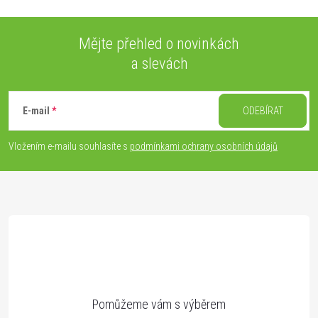
Mějte přehled o novinkách
a slevách
Z
á
E-mail
ODEBÍRAT
p
Vložením e-mailu souhlasíte s
podmínkami ochrany osobních údajů
a
t
í