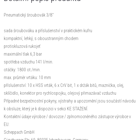
Pneumatický šroubovák 3/8''
sada šroubováku a příslušenství v praktickém kufru
kompaktní, lehký, s oboustranným chodem
protiskluzová rukojeť
maximální tlak 6,3 bar
spotřeba vzduchu 141 l/min.
otáčky: 1800 ot./min.
max. průměr vrtáku: 10 mm
příslušenství: 10 x HSS vrták, 6 x CrV bit, 1 x držák bitů, maznička, olej,
sklíčidlo, konektor pro rychlospojku, olejový přimazávač vzduchu
Případné bezpečnostní pokyny, výstrahy a upozornění jsou součástí návodu
k obsluze, který je k dispozici v sekci KE STAŽENÍ.
Kontaktní údaje výrobce / dovozce / zplnomocněného zástupce výrobce v
EU:
Scheppach GmbH
Günzburger Str. 69, 89335 Ichenhausen, Germany