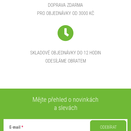
DOPRAVA ZDARMA
PRO OBJEDNÁVKY OD 3000 KČ
SKLADOVÉ OBJEDNÁVKY DO 12 HODIN
ODESÍLÁME OBRATEM
Mějte přehled o novinkách
a slevách
Z
á
E-mail
ODEBÍRAT