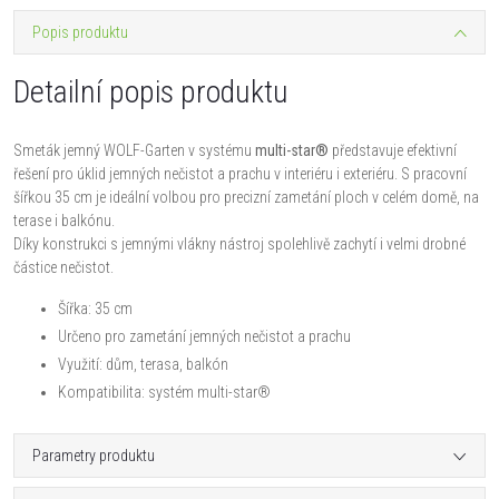
Popis produktu
Detailní popis produktu
Smeták jemný WOLF-Garten v systému
multi-star®
představuje efektivní
řešení pro úklid jemných nečistot a prachu v interiéru i exteriéru. S pracovní
šířkou 35 cm je ideální volbou pro precizní zametání ploch v celém domě, na
terase i balkónu.
Díky konstrukci s jemnými vlákny nástroj spolehlivě zachytí i velmi drobné
částice nečistot.
Šířka: 35 cm
Určeno pro zametání jemných nečistot a prachu
Využití: dům, terasa, balkón
Kompatibilita: systém multi-star®
Parametry produktu