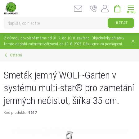
Přejít
NÁKUPNÍ
na
KOŠÍK
obsah
HLEDAT
Z důvodu dovolené máme od 31. 7. do 10. 8. zavřeno. Objednávky přijaté v
tomto období začneme vyřizovat od 10. 8. 2026. Děkujeme za pochopení.
Ostatní
Smeták jemný WOLF-Garten v
systému multi-star® pro zametání
jemných nečistot, šířka 35 cm.
Kód produktu:
9617