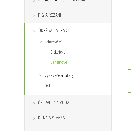
SEKAČKY A PÉČE O TRÁVNÍK
s
PILY A ŘEZÁNÍ
t
ÚDRŽBA ZAHRADY
r
Drtiče větví
a
Elektrické
n
Benzínové
n
Vysavače a fukary
Ostatní
í
ČERPADLA A VODA
p
DÍLNA A STAVBA
a