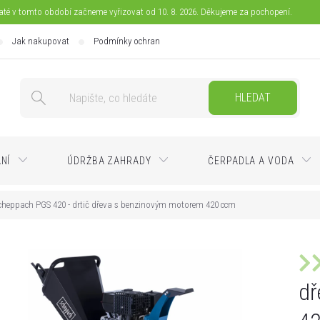
jaté v tomto období začneme vyřizovat od 10. 8. 2026. Děkujeme za pochopení.
Jak nakupovat
Podmínky ochrany osobních údajů
Doprava
Pla
HLEDAT
ÁNÍ
ÚDRŽBA ZAHRADY
ČERPADLA A VODA
cheppach PGS 420 - drtič dřeva s benzinovým motorem 420 ccm
dř