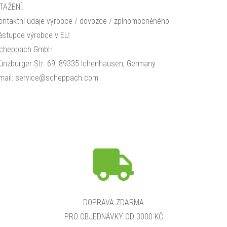
TAŽENÍ.
ontaktní údaje výrobce / dovozce / zplnomocněného
ástupce výrobce v EU:
cheppach GmbH
ünzburger Str. 69, 89335 Ichenhausen, Germany
mail: service@scheppach.com
DOPRAVA ZDARMA
PRO OBJEDNÁVKY OD 3000 KČ