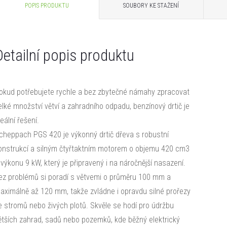
POPIS PRODUKTU
SOUBORY KE STAŽENÍ
Detailní popis produktu
okud potřebujete rychle a bez zbytečné námahy zpracovat
elké množství větví a zahradního odpadu, benzínový drtič je
deální řešení.
cheppach PGS 420 je výkonný drtič dřeva s robustní
onstrukcí a silným čtyřtaktním motorem o objemu 420 cm3
 výkonu 9 kW, který je připravený i na náročnější nasazení.
ez problémů si poradí s větvemi o průměru 100 mm a
aximálně až 120 mm, takže zvládne i opravdu silné prořezy
e stromů nebo živých plotů. Skvěle se hodí pro údržbu
ětších zahrad, sadů nebo pozemků, kde běžný elektrický