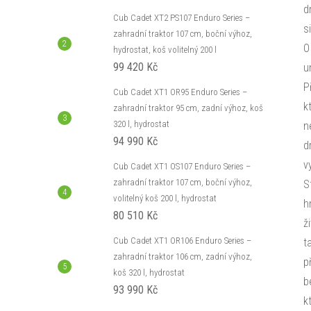
d
Cub Cadet XT2 PS107 Enduro Series –
s
zahradní traktor 107 cm, boční výhoz,
O
hydrostat, koš volitelný 200 l
99 420 Kč
u
P
Cub Cadet XT1 OR95 Enduro Series –
k
zahradní traktor 95 cm, zadní výhoz, koš
320 l, hydrostat
n
94 990 Kč
d
v
Cub Cadet XT1 OS107 Enduro Series –
zahradní traktor 107 cm, boční výhoz,
S
volitelný koš 200 l, hydrostat
h
80 510 Kč
ž
Cub Cadet XT1 OR106 Enduro Series –
t
zahradní traktor 106 cm, zadní výhoz,
p
koš 320 l, hydrostat
b
93 990 Kč
k