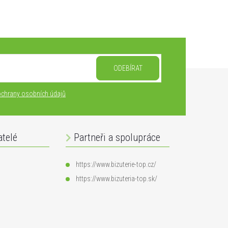
ODEBÍRAT
chrany osobních údajů
atelé
Partneři a spolupráce
https://www.bizuterie-top.cz/
https://www.bizuteria-top.sk/