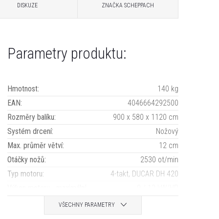
DISKUZE
ZNAČKA
SCHEPPACH
Parametry produktu:
Hmotnost
:
140 kg
EAN
:
4046664292500
Rozměry balíku
:
900 x 580 x 1120 cm
Systém drcení
:
Nožový
Max. průměr větví
:
12 cm
Otáčky nožů
:
2530 ot/min
Typ motoru
:
4-takt, DUCAR DH 420
Výkon motoru - maximální
:
9 / 12 kW/HP
VŠECHNY PARAMETRY