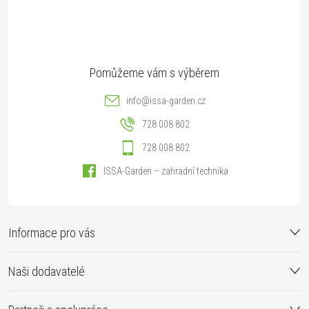
í
info
@
issa-garden.cz
728 008 802
728 008 802
ISSA-Garden – zahradní technika
Informace pro vás
Naši dodavatelé