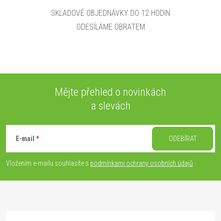
SKLADOVÉ OBJEDNÁVKY DO 12 HODIN
ODESÍLÁME OBRATEM
Mějte přehled o novinkách
a slevách
Z
á
E-mail
ODEBÍRAT
p
Vložením e-mailu souhlasíte s
podmínkami ochrany osobních údajů
a
t