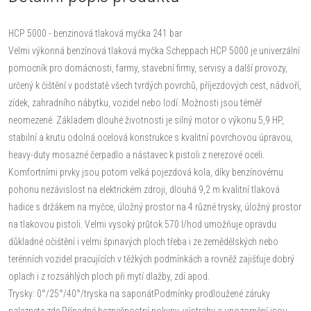
HCP 5000 - benzinová tlaková myčka 241 bar
Velmi výkonná benzínová tlaková myčka Scheppach HCP 5000 je univerzální
pomocník pro domácnosti, farmy, stavební firmy, servisy a další provozy,
určený k čištění v podstatě všech tvrdých povrchů, příjezdových cest, nádvoří,
zídek, zahradního nábytku, vozidel nebo lodí. Možnosti jsou téměř
neomezené. Základem dlouhé životnosti je silný motor o výkonu 5,9 HP,
stabilní a krutu odolná ocelová konstrukce s kvalitní povrchovou úpravou,
heavy-duty mosazné čerpadlo a nástavec k pistoli z nerezové oceli.
Komfortními prvky jsou potom velká pojezdová kola, díky benzínovému
pohonu nezávislost na elektrickém zdroji, dlouhá 9,2 m kvalitní tlaková
hadice s držákem na myčce, úložný prostor na 4 různé trysky, úložný prostor
na tlakovou pistoli. Velmi vysoký průtok 570 l/hod umožňuje opravdu
důkladné očištění i velmi špinavých ploch třeba i ze zemědělských nebo
terénních vozidel pracujících v těžkých podmínkách a rovněž zajišťuje dobrý
oplach i z rozsáhlých ploch při mytí dlažby, zdí apod.
Trysky: 0°/25°/40°/tryska na saponátPodmínky prodloužené záruky
naleznete zde.Případné bezpečnostní pokyny, výstrahy a upozornění jsou