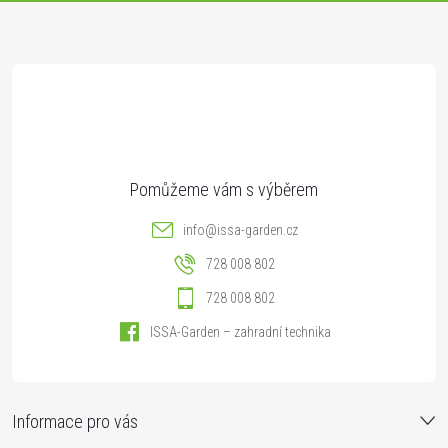
a
t
í
info
@
issa-garden.cz
728 008 802
728 008 802
ISSA-Garden – zahradní technika
Informace pro vás