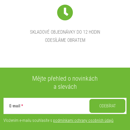
SKLADOVÉ OBJEDNÁVKY DO 12 HODIN
ODESÍLÁME OBRATEM
Mějte přehled o novinkách
a slevách
Z
á
E-mail
ODEBÍRAT
p
Vložením e-mailu souhlasíte s
podmínkami ochrany osobních údajů