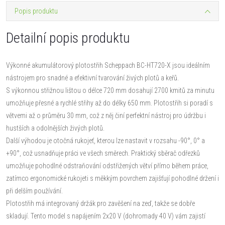
Popis produktu
Detailní popis produktu
Výkonné akumulátorový plotostřih Scheppach BC-HT720-X jsou ideálním
nástrojem pro snadné a efektivní tvarování živých plotů a keřů.
S výkonnou střižnou lištou o délce 720 mm dosahují 2700 kmitů za minutu
umožňuje přesné a rychlé střihy až do délky 650 mm. Plotostřih si poradí s
větvemi až o průměru 30 mm, což z něj činí perfektní nástroj pro údržbu i
hustších a odolnějších živých plotů.
Další výhodou je otočná rukojeť, kterou lze nastavit v rozsahu -90°, 0° a
+90°, což usnadňuje práci ve všech směrech. Praktický sběrač odřezků
umožňuje pohodlné odstraňování odstřižených větví přímo během práce,
zatímco ergonomické rukojeti s měkkým povrchem zajišťují pohodlné držení i
při delším používání.
Plotostřih má integrovaný držák pro zavěšení na zeď, takže se dobře
skladují. Tento model s napájením 2x20 V (dohromady 40 V) vám zajistí