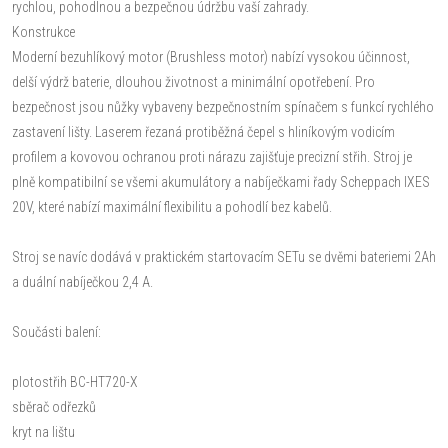
rychlou, pohodlnou a bezpečnou údržbu vaší zahrady.
Konstrukce
Moderní bezuhlíkový motor (Brushless motor) nabízí vysokou účinnost,
delší výdrž baterie, dlouhou životnost a minimální opotřebení. Pro
bezpečnost jsou nůžky vybaveny bezpečnostním spínačem s funkcí rychlého
zastavení lišty. Laserem řezaná protiběžná čepel s hliníkovým vodicím
profilem a kovovou ochranou proti nárazu zajišťuje precizní střih. Stroj je
plně kompatibilní se všemi akumulátory a nabíječkami řady Scheppach IXES
20V, které nabízí maximální flexibilitu a pohodlí bez kabelů.
Stroj se navíc dodává v praktickém startovacím SETu se dvěmi bateriemi 2Ah
a duální nabíječkou 2,4 A.
Součásti balení:
plotostřih BC-HT720-X
sběrač odřezků
kryt na lištu