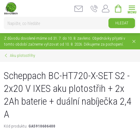
Přejít
NÁKUPNÍ
na
KOŠÍK
obsah
HLEDAT
Z důvodu dovolené máme od 31. 7. do 10. 8. zavřeno. Objednávky přijaté v
tomto období začneme vyřizovat od 10. 8. 2026. Děkujeme za pochopení.
Aku plotostřihy
Scheppach BC-HT720-X-SET S2 -
2x20 V IXES aku plotostřih + 2x
2Ah baterie + duální nabíječka 2,4
A
Kód produktu:
GA5910606400