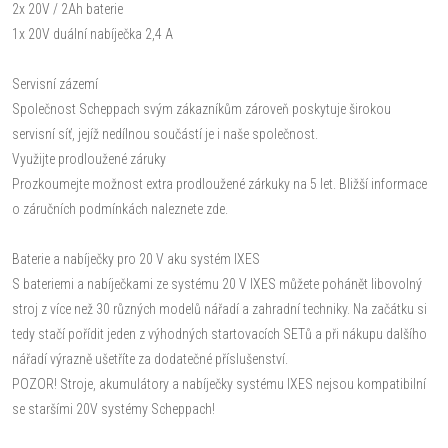
2x 20V / 2Ah baterie
1x 20V duální nabíječka 2,4 A
Servisní zázemí
Společnost Scheppach svým zákazníkům zároveň poskytuje širokou
servisní síť, jejíž nedílnou součástí je i naše společnost.
Využijte prodloužené záruky
Prozkoumejte možnost extra prodloužené zárkuky na 5 let. Bližší informace
o záručních podmínkách naleznete zde.
Baterie a nabíječky pro 20 V aku systém IXES
S bateriemi a nabíječkami ze systému 20 V IXES můžete pohánět libovolný
stroj z více než 30 různých modelů nářadí a zahradní techniky. Na začátku si
tedy stačí pořídit jeden z výhodných startovacích SETů a při nákupu dalšího
nářadí výrazně ušetříte za dodatečné příslušenství.
POZOR! Stroje, akumulátory a nabíječky systému IXES nejsou kompatibilní
se staršími 20V systémy Scheppach!