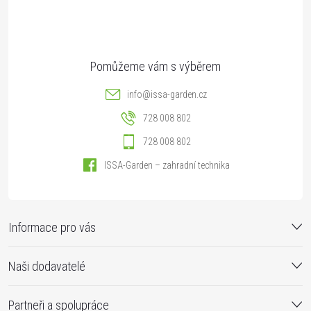
í
info
@
issa-garden.cz
728 008 802
728 008 802
ISSA-Garden – zahradní technika
Informace pro vás
Naši dodavatelé
Partneři a spolupráce