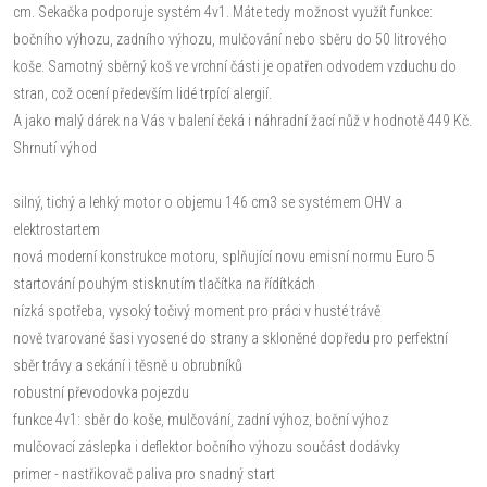
cm. Sekačka podporuje systém 4v1. Máte tedy možnost využít funkce:
bočního výhozu, zadního výhozu, mulčování nebo sběru do 50 litrového
koše. Samotný sběrný koš ve vrchní části je opatřen odvodem vzduchu do
stran, což ocení především lidé trpící alergií.
A jako malý dárek na Vás v balení čeká i náhradní žací nůž v hodnotě 449 Kč.
Shrnutí výhod
silný, tichý a lehký motor o objemu 146 cm3 se systémem OHV a
elektrostartem
nová moderní konstrukce motoru, splňující novu emisní normu Euro 5
startování pouhým stisknutím tlačítka na řídítkách
nízká spotřeba, vysoký točivý moment pro práci v husté trávě
nově tvarované šasi vyosené do strany a skloněné dopředu pro perfektní
sběr trávy a sekání i těsně u obrubníků
robustní převodovka pojezdu
funkce 4v1: sběr do koše, mulčování, zadní výhoz, boční výhoz
mulčovací záslepka i deflektor bočního výhozu součást dodávky
primer - nastřikovač paliva pro snadný start