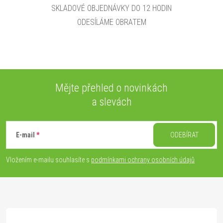
SKLADOVÉ OBJEDNÁVKY DO 12 HODIN
ODESÍLÁME OBRATEM
Mějte přehled o novinkách
a slevách
Z
á
E-mail
ODEBÍRAT
p
Vložením e-mailu souhlasíte s
podmínkami ochrany osobních údajů
a
t