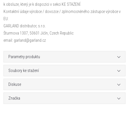
k obsluze, který je k dispozici v sekci KE STAŽENÍ.
Kontaktní údaje výrobce / dovozce / zplnomocněného zástupce výrobce v
EU:
GARLAND distributor, s.r.o.
Šturmova 1307, 50601 Jičín, Czech Republic
email: garland@garland.cz
Parametry produktu
Soubory ke stažení
Diskuse
Značka