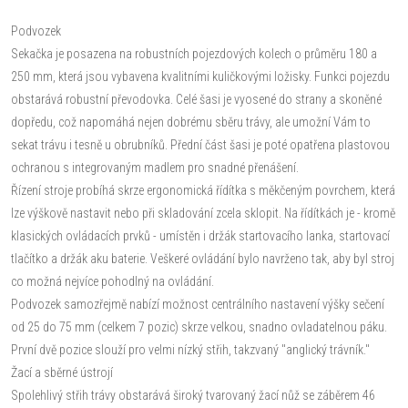
Podvozek
Sekačka je posazena na robustních pojezdových kolech o průměru 180 a
250 mm, která jsou vybavena kvalitními kuličkovými ložisky. Funkci pojezdu
obstarává robustní převodovka. Celé šasi je vyosené do strany a skoněné
dopředu, což napomáhá nejen dobrému sběru trávy, ale umožní Vám to
sekat trávu i tesně u obrubníků. Přední část šasi je poté opatřena plastovou
ochranou s integrovaným madlem pro snadné přenášení.
Řízení stroje probíhá skrze ergonomická řídítka s měkčeným povrchem, která
lze výškově nastavit nebo při skladování zcela sklopit. Na řídítkách je - kromě
klasických ovládacích prvků - umístěn i držák startovacího lanka, startovací
tlačítko a držák aku baterie. Veškeré ovládání bylo navrženo tak, aby byl stroj
co možná nejvíce pohodlný na ovládání.
Podvozek samozřejmě nabízí možnost centrálního nastavení výšky sečení
od 25 do 75 mm (celkem 7 pozic) skrze velkou, snadno ovladatelnou páku.
První dvě pozice slouží pro velmi nízký střih, takzvaný "anglický trávník."
Žací a sběrné ústrojí
Spolehlivý střih trávy obstarává široký tvarovaný žací nůž se záběrem 46