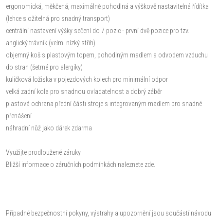
ergonomická, měkčená, maximálně pohodlná a výškově nastavitelná řídítka
(lehce složitelná pro snadný transport)
centrální nastavení výšky sečení do 7 pozic - první dvě pozice pro tzv.
anglický trávník (velmi nízký střih)
objemný koš s plastovým topem, pohodlným madlem a odvodem vzduchu
do stran (šetrné pro alergiky)
kuličková ložiska v pojezdových kolech pro minimální odpor
velká zadní kola pro snadnou ovladatelnost a dobrý záběr
plastová ochrana přední části stroje s integrovaným madlem pro snadné
přenášení
náhradní nůž jako dárek zdarma
Využijte prodloužené záruky
Bližší informace o záručních podmínkách naleznete zde.
Případné bezpečnostní pokyny, výstrahy a upozornění jsou součástí návodu