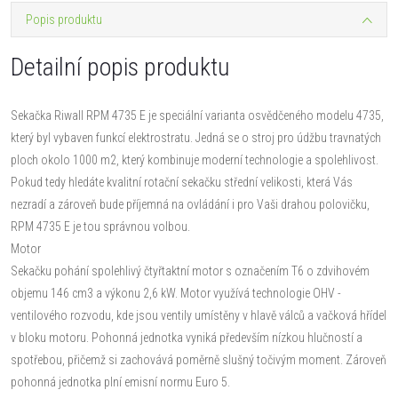
Popis produktu
Detailní popis produktu
Sekačka Riwall RPM 4735 E je speciální varianta osvědčeného modelu 4735,
který byl vybaven funkcí elektrostratu. Jedná se o stroj pro údžbu travnatých
ploch okolo 1000 m2, který kombinuje moderní technologie a spolehlivost.
Pokud tedy hledáte kvalitní rotační sekačku střední velikosti, která Vás
nezradí a zároveň bude příjemná na ovládání i pro Vaši drahou polovičku,
RPM 4735 E je tou správnou volbou.
Motor
Sekačku pohání spolehlivý čtyřtaktní motor s označením T6 o zdvihovém
objemu 146 cm3 a výkonu 2,6 kW. Motor využívá technologie OHV -
ventilového rozvodu, kde jsou ventily umístěny v hlavě válců a vačková hřídel
v bloku motoru. Pohonná jednotka vyniká především nízkou hlučností a
spotřebou, přičemž si zachovává poměrně slušný točivým moment. Zároveň
pohonná jednotka plní emisní normu Euro 5.