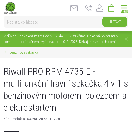
Přejít
NÁKUPNÍ
na
KOŠÍK
obsah
HLEDAT
Z důvodu dovolené máme od 31. 7. do 10. 8. zavřeno. Objednávky přijaté v
tomto období začneme vyřizovat od 10. 8. 2026. Děkujeme za pochopení.
Benzínové sekačky
Riwall PRO RPM 4735 E -
multifunkční travní sekačka 4 v 1 s
benzinovým motorem, pojezdem a
elektrostartem
Kód produktu:
GAPM12B2301027B