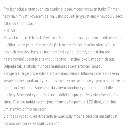
Pro jednodušší startování za studena je pak motor vybaven funkcí Primer -
tedy ručním vstřikovačem paliva. Jeho použití je vysvětleno v návodu v sekci
"Startování motoru."
E-START
Hlavní lákadlem této sekačky je možnost e-startu za pomoci dedikovaného
tlačítka. Jde o jeden z nejvyspělejších systémů elektrického startování u
travních sekaček, který se momentálně vyrábí. Jediné, co je třeba pro
nastartování udělat je stisknout tlačítko – stejně jako u moderních aut.
Odpadá tak jakákoliv nutnost manipulace se startovací šňůrou.
Zdrojem energie pro elektrostart je nejmodernější lithiová baterie osazená
vyspělou elektronikou. Tyto lithiové články netrpí samovybíjením a mají velmi
dlouhou životnost. Baterie se dá z krytu snadno vyjmout a nabíjet dle
potřeby. Možnost vyjmutí baterie je důležitá i pro potřeby skladování přes
zimu. O stavu nabití baterie jste informováni pomocí LED diod, viditelně
umístěných přímo na baterii.
V případě výpadku elektrostartu je však vždy možné sekačku nastartovat
běžnou cestou skrze startovací šňůru.