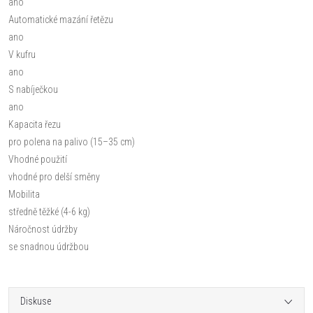
ano
Automatické mazání řetězu
ano
V kufru
ano
S nabíječkou
ano
Kapacita řezu
pro polena na palivo (15–35 cm)
Vhodné použití
vhodné pro delší směny
Mobilita
středně těžké (4-6 kg)
Náročnost údržby
se snadnou údržbou
Diskuse