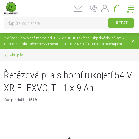
Přejít
NÁKUPNÍ
na
KOŠÍK
obsah
HLEDAT
Z důvodu dovolené máme od 31. 7. do 10. 8. zavřeno. Objednávky přijaté v
tomto období začneme vyřizovat od 10. 8. 2026. Děkujeme za pochopení.
Aku pily
Řetězová pila s horní rukojetí 54 V
XR FLEXVOLT - 1 x 9 Ah
Kód produktu:
9509