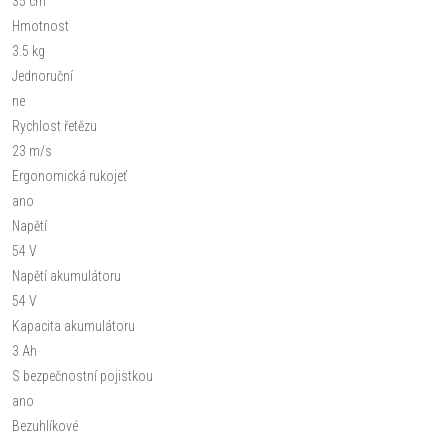
35 cm
Hmot­nost
3.5 kg
Jednoruční
ne
Rychlost řetězu
23 m/s
Ergonomická rukojeť
ano
Napětí
54 V
Napětí akumulátoru
54 V
Kapacita akumulátoru
3 Ah
S bezpečnostní pojistkou
ano
Bezuhlíkové