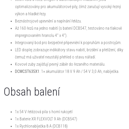
optimalizovány pro akumulátorové pily, čímž zaručují vysoký řezný
výkon a hladké řezy.
Beznástrojové upevnění a napínání řetězu.
Až 160 řezů na jedno nabití (s baterií DCB547, testováno na tlakově
impregnovaném hranolu 4" x 4").
Integrovaný bod pro bezpečné připevnění k popruhům a postrojům.
LED displej zobrazuje indikátory stavu nabití, brzdění a přetížení, díky
čemuž má uživatel neustálý přehled o stavu nářadí.
Kovové zuby zajišťují pevný záběr do řezaného materiálu.
DCMCST635X1
: 1× akumulátor 18 V 9 Ah / 54 V 3,0 Ah, nabíječka.
Obsah balení
1x 54 V řetězová pila s horní rukojetí
1x Baterie XR FLEXVOLT 9 Ah (DCB547)
1x Rychlonabíječka 8 A (DCB118)