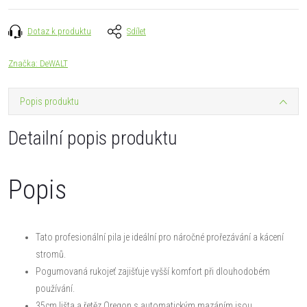
Dotaz k produktu
Sdílet
Značka:
DeWALT
Popis produktu
Detailní popis produktu
Popis
Tato profesionální pila je ideální pro náročné prořezávání a kácení
stromů.
Pogumovaná rukojeť zajišťuje vyšší komfort při dlouhodobém
používání.
35cm lišta a řetěz Oregon s automatickým mazáním jsou