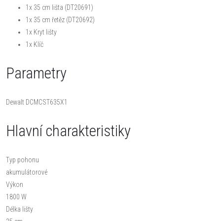
1x 35 cm lišta (DT20691)
1x 35 cm řetěz (DT20692)
1x Kryt lišty
1x Klíč
Parametry
Dewalt DCMCST635X1
Hlavní charakteristiky
Typ pohonu
akumulátorové
Výkon
1800 W
Délka lišty