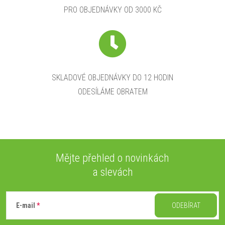
PRO OBJEDNÁVKY OD 3000 KČ
SKLADOVÉ OBJEDNÁVKY DO 12 HODIN
ODESÍLÁME OBRATEM
Mějte přehled o novinkách
a slevách
Z
á
E-mail
ODEBÍRAT