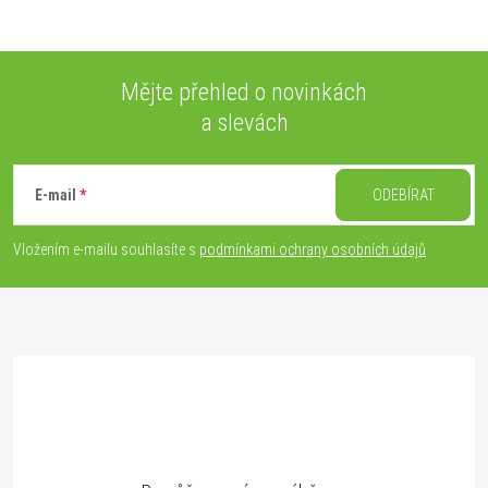
Mějte přehled o novinkách
a slevách
Z
á
E-mail
ODEBÍRAT
p
Vložením e-mailu souhlasíte s
podmínkami ochrany osobních údajů
a
t
í