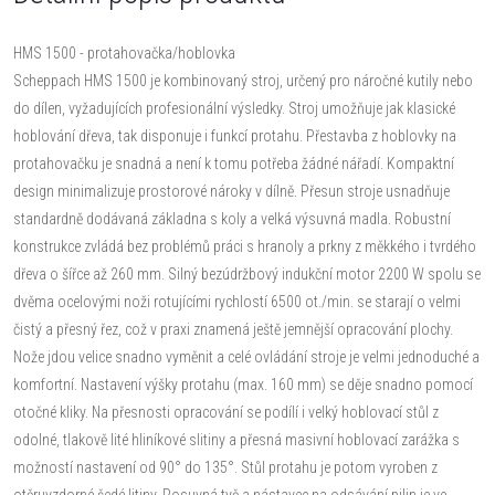
HMS 1500 - protahovačka/hoblovka
Scheppach HMS 1500 je kombinovaný stroj, určený pro náročné kutily nebo
do dílen, vyžadujících profesionální výsledky. Stroj umožňuje jak klasické
hoblování dřeva, tak disponuje i funkcí protahu. Přestavba z hoblovky na
protahovačku je snadná a není k tomu potřeba žádné nářadí. Kompaktní
design minimalizuje prostorové nároky v dílně. Přesun stroje usnadňuje
standardně dodávaná základna s koly a velká výsuvná madla. Robustní
konstrukce zvládá bez problémů práci s hranoly a prkny z měkkého i tvrdého
dřeva o šířce až 260 mm. Silný bezúdržbový indukční motor 2200 W spolu se
dvěma ocelovými noži rotujícími rychlostí 6500 ot./min. se starají o velmi
čistý a přesný řez, což v praxi znamená ještě jemnější opracování plochy.
Nože jdou velice snadno vyměnit a celé ovládání stroje je velmi jednoduché a
komfortní. Nastavení výšky protahu (max. 160 mm) se děje snadno pomocí
otočné kliky. Na přesnosti opracování se podílí i velký hoblovací stůl z
odolné, tlakově lité hliníkové slitiny a přesná masivní hoblovací zarážka s
možností nastavení od 90° do 135°. Stůl protahu je potom vyroben z
otěruvzdorné šedé litiny. Posuvná tyč a nástavec na odsávání pilin je ve