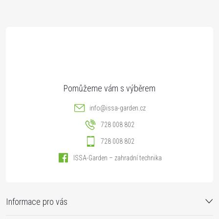
a
t
í
info
@
issa-garden.cz
728 008 802
728 008 802
ISSA-Garden – zahradní technika
Informace pro vás