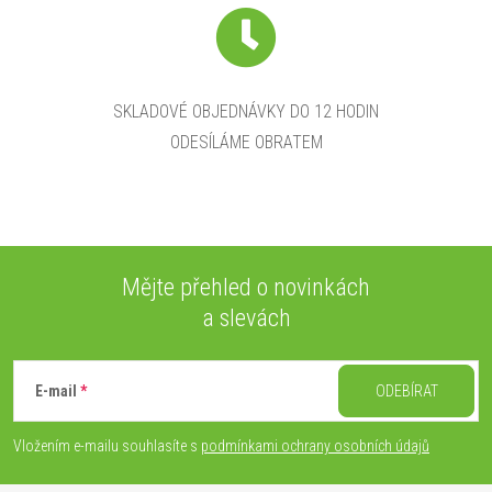
SKLADOVÉ OBJEDNÁVKY DO 12 HODIN
ODESÍLÁME OBRATEM
Mějte přehled o novinkách
a slevách
Z
á
E-mail
ODEBÍRAT
p
Vložením e-mailu souhlasíte s
podmínkami ochrany osobních údajů