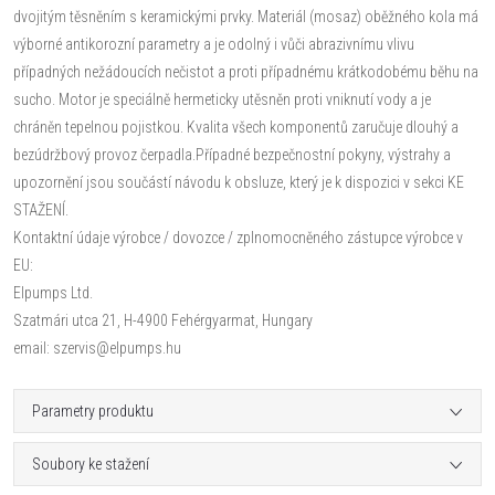
dvojitým těsněním s keramickými prvky. Materiál (mosaz) oběžného kola má
výborné antikorozní parametry a je odolný i vůči abrazivnímu vlivu
případných nežádoucích nečistot a proti případnému krátkodobému běhu na
sucho. Motor je speciálně hermeticky utěsněn proti vniknutí vody a je
chráněn tepelnou pojistkou. Kvalita všech komponentů zaručuje dlouhý a
bezúdržbový provoz čerpadla.Případné bezpečnostní pokyny, výstrahy a
upozornění jsou součástí návodu k obsluze, který je k dispozici v sekci KE
STAŽENÍ.
Kontaktní údaje výrobce / dovozce / zplnomocněného zástupce výrobce v
EU:
Elpumps Ltd.
Szatmári utca 21, H-4900 Fehérgyarmat, Hungary
email: szervis@elpumps.hu
Parametry produktu
Soubory ke stažení