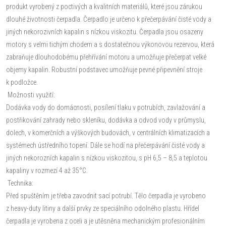
produkt vyrobený z poctivých a kvalitních materiálů, které jsou zárukou
dlouhé životnosti čerpadla. Čerpadlo je určeno k přečerpávání čisté vody a
jiných nekorozivních kapalin s nízkou viskozitu. Čerpadla jsou osazeny
motory s velmi tichým chodem a s dostatečnou výkonovou rezervou, která
zabraňuje dlouhodobému přehřívání motoru a umožňuje přečerpat velké
objemy kapalin. Robustní podstavec umožňuje pevné připevnění stroje
k podložce.
Možnosti využití:
Dodávka vody do domácnosti, posílení tlaku v potrubích, zavlažování a
postřikování zahrady nebo skleníku, dodávka a odvod vody v průmyslu,
dolech, v komerčních a výškových budovách, v centrálních klimatizacích a
systémech ústředního topení. Dále se hodí na přečerpávání čisté vody a
jiných nekorozních kapalin s nízkou viskozitou, s pH 6,5 – 8,5 a teplotou
kapaliny v rozmezí 4 až 35°C.
Technika:
Před spuštěním je třeba zavodnit sací potrubí. Tělo čerpadla je vyrobeno
z heavy-duty litiny a další prvky ze speciálního odolného plastu. Hřídel
čerpadla je vyrobena z oceli a je utěsněna mechanickým profesionálním