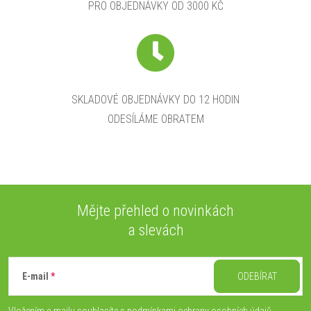
PRO OBJEDNÁVKY OD 3000 KČ
SKLADOVÉ OBJEDNÁVKY DO 12 HODIN
ODESÍLÁME OBRATEM
Mějte přehled o novinkách
a slevách
Z
á
E-mail
ODEBÍRAT
Vložením e-mailu souhlasíte s
podmínkami ochrany osobních údajů