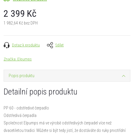
2 399 Kč
1 982,64 Kč bez DPH
Měrná
cena:
Dotaz k produktu
Sdílet
Značka:
Elpumps
Popis produktu
Detailní popis produktu
PP 60 - odstředivé čerpadlo
Odstředivá čerpadla
Společnost Elpumps má ve výrobě odstředivých čerpadel více než
dvacetiletou tradici. Můžete si být tedy jistí, že dostáváte do ruky prvotřídní