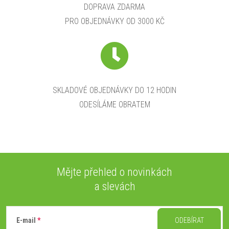
DOPRAVA ZDARMA
PRO OBJEDNÁVKY OD 3000 KČ
SKLADOVÉ OBJEDNÁVKY DO 12 HODIN
ODESÍLÁME OBRATEM
Mějte přehled o novinkách
a slevách
Z
á
E-mail
ODEBÍRAT