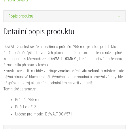
Značka:
DeWALT
Popis produktu
Detailní popis produktu
DeWALT žací list se třemi ostřími o průměru 255 mm je určen pro efektivní
údržbu náročnějších travnatých ploch a hustého porostu. Tento nůž je plně
kompatibilní s křovinořezem
DeWALT DCM571
, kterému dodává potřebnou
řeznou sílu při práci v terénu.
Konstrukce se třemi břity zajišťuje
vysokou efektivitu sekání
i v místech, kde
běžná strunová hlava nestačí. Výměna listu je snadná a umožní vám rychle
přizpůsobit stroj aktuálním podmínkám na vaší zahradě.
Technické parametry:
Průměr: 255 mm
Počet ostří: 3
Určeno pro model: DeWALT DCM571