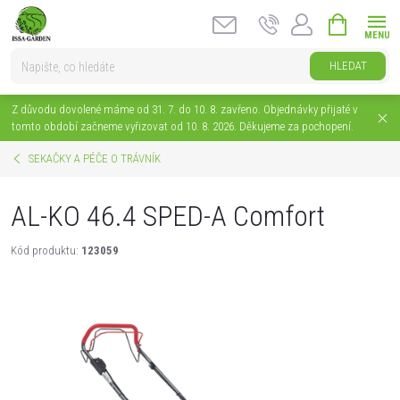
Přejít
NÁKUPNÍ
na
KOŠÍK
obsah
HLEDAT
Z důvodu dovolené máme od 31. 7. do 10. 8. zavřeno. Objednávky přijaté v
tomto období začneme vyřizovat od 10. 8. 2026. Děkujeme za pochopení.
SEKAČKY A PÉČE O TRÁVNÍK
AL-KO 46.4 SPED-A Comfort
Kód produktu:
123059