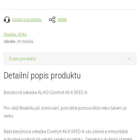
Dotaz k produktu
Sdílet
Značka:
Al-Ko
Záruka
:
24 měsíců
Popis produktu
Detailní popis produktu
Benzínová sekačka AL-KO Comfort 46.4 SPED-A
Pro větší flexibilitu při startování: pohodlně pomocí klíče nebo tahem za
lanko
Naše benzínová sekačka Comfort 46.4 SPED-A vás účinně a mimořádně
pohodlně podpoří při sekání vašeho pozemku. Zejména s duálním startem.