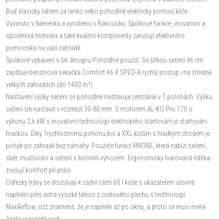
Buď klasicky tahem za lanko nebo pohodlně elektricky pomocí klíče.
Vyvinuto v Německu a vyrobeno v Rakousku. Špičkové funkce, inovativní a
spolehlivá technika a také kvalitní komponenty zaručují efektivního
pomocníka na vaší zahradě.
Špičkové vybavení v šik designu Pohodlné použití. Se šířkou sečení 46 cm
zajišťuje benzínová sekačka Comfort 46.4 SPED-A rychlý postup i na středně
velkých zahradách (do 1400 m²).
Nastavení výšky sečení se pohodlně nastavuje centrálně v 7 polohách. Výšku
sečení lze nastavit v rozmezí 30-80 mm. S motorem AL-KO Pro 170 o
výkonu 2,6 kW s inovativní technologií elektrického startování je startování
hračkou. Díky 1rychlostnímu pohonu kol a XXL kolům s hladkým chodem je
pohyb po zahradě bez námahy. Použijte funkci 4INONE, která nabízí sečení,
sběr, mulčování a sečení s bočním výhozem. Ergonomicky tvarovaná řídítka
zvyšují komfort při práci.
Odřezky trávy se dostávají k zadní části 60 l koše s ukazatelem úrovně
naplnění přes extra vysoké těleso z ocelového plechu s technologií
MaxAirflow, což znamená, že je naplněn až po okraj, a proto se musí méně
často vyprazdňovat.