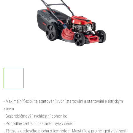
- Maximální flexibilita startování: ruční startování a startování elektrickým
klíčem
- Bezproblémový 1rychlostní pohon kol
- Pohodlné centrální nastavení výšky sečení
- Těleso z ocelového plechu s technologií MaxAirflow pro nejlepší vlastnosti