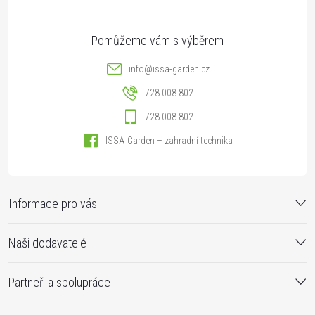
info
@
issa-garden.cz
728 008 802
728 008 802
ISSA-Garden – zahradní technika
Informace pro vás
Naši dodavatelé
Partneři a spolupráce