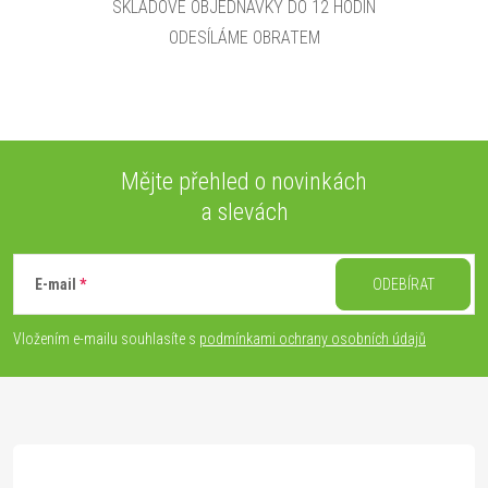
SKLADOVÉ OBJEDNÁVKY DO 12 HODIN
ODESÍLÁME OBRATEM
Mějte přehled o novinkách
a slevách
Z
á
E-mail
ODEBÍRAT
p
Vložením e-mailu souhlasíte s
podmínkami ochrany osobních údajů
a
t