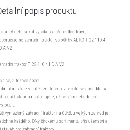
Detailní popis produktu
okud chcete sekat vysokou a přerostlou trávu,
oporučujeme zahradní traktor solo® by AL-KO T 22-110.4
D-A V2
ahradní traktor T 22-110.4 HD-A V2
 válce, 3 třížové nože!
ptimální trakce v obtížném terénu. Jakmile se posadíte na
ahradní traktor a nastartujete, už se vám nebude chtít
ystoupit.
áš vymazlený zahradní traktor na údržbu velkých zahrad je
adchne každého. Díky širokému sortimentu příslušenství a
ástaveb pro zahradní traktory,