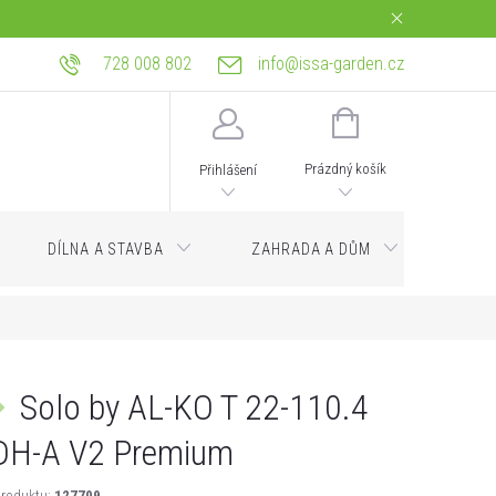
728 008 802
info@issa-garden.cz
tba
Reklamace a práva z vadného plnění
Bagrování a zemní práce Ostrava
NÁKUPNÍ
KOŠÍK
Prázdný košík
Přihlášení
DÍLNA A STAVBA
ZAHRADA A DŮM
Servi
Solo by AL-KO T 22-110.4
DH-A V2 Premium
roduktu:
127709