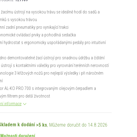
y žacímu ústrojí na vysokou trávu se ideálně hodí do sadů a
mků s vysokou trávou
énní zadní pneumatiky pro vynikající trakci
onomické ovládací prvky a pohodlná sedačka
ní hydrostat s ergonomicky uspořádanými pedály pro intuitivní
dno demontovatelné žací ústrojí pro snadnou údržbu a čištění
í ústrojí s kontaktními válečky pro vyrovnání terénních nerovností
hnologie 3 křížových nožů pro nejlepší výsledky i při náročném
ní
tor AL-KO PRO 700 s integrovaným olejovým čerpadlem a
vým filtrem pro delší životnost
lní informace
Skladem k dodání
>5 ks
14.8.2026
Možnosti doručení