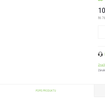
10
86 7
Měrn
cena:
Znač
Záruk
POPIS PRODUKTU