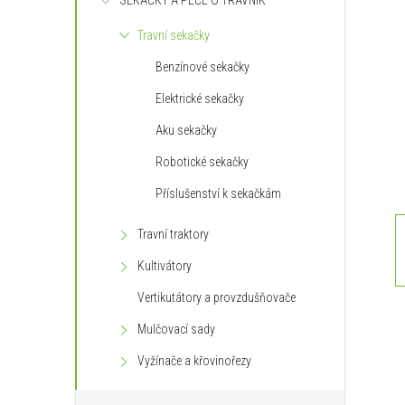
SEKAČKY A PÉČE O TRÁVNÍK
s
Travní sekačky
t
Benzínové sekačky
r
Elektrické sekačky
Aku sekačky
a
Robotické sekačky
n
Příslušenství k sekačkám
n
Travní traktory
Kultivátory
í
Vertikutátory a provzdušňovače
p
Mulčovací sady
Vyžínače a křovinořezy
a