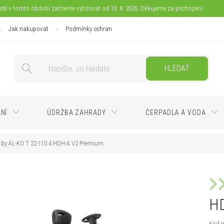
jaté v tomto období začneme vyřizovat od 10. 8. 2026. Děkujeme za pochopení.
Jak nakupovat
Podmínky ochrany osobních údajů
Doprava
Pla
HLEDAT
ÁNÍ
ÚDRŽBA ZAHRADY
ČERPADLA A VODA
 by AL-KO T 22-110.4 HDH-A V2 Premium
H
Kód p