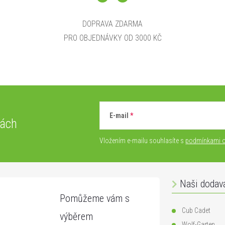
DOPRAVA ZDARMA
PRO OBJEDNÁVKY OD 3000 KČ
E-mail
vách
Vložením e-mailu souhlasíte s
podmínkami o
Naši dodav
Cub Cadet
Wolf-Garten