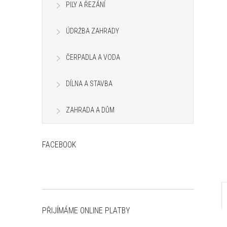
PILY A ŘEZÁNÍ
n
e
ÚDRŽBA ZAHRADY
l
ČERPADLA A VODA
DÍLNA A STAVBA
ZAHRADA A DŮM
FACEBOOK
PŘIJÍMÁME ONLINE PLATBY