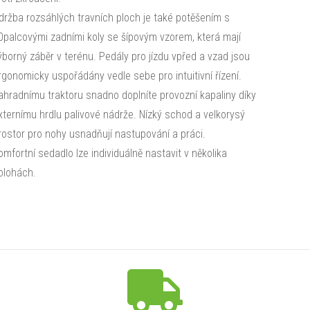
držba rozsáhlých travních ploch je také potěšením s
0palcovými zadními koly se šípovým vzorem, která mají
ýborný záběr v terénu. Pedály pro jízdu vpřed a vzad jsou
rgonomicky uspořádány vedle sebe pro intuitivní řízení.
ahradnímu traktoru snadno doplníte provozní kapaliny díky
xternímu hrdlu palivové nádrže. Nízký schod a velkorysý
rostor pro nohy usnadňují nastupování a práci.
omfortní sedadlo lze individuálně nastavit v několika
olohách.