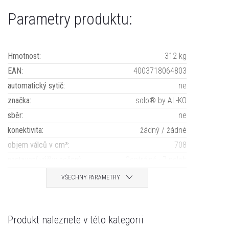
Parametry produktu:
Hmotnost
:
312 kg
EAN
:
4003718064803
automatický sytič
:
ne
značka
:
solo® by AL-KO
sběr
:
ne
konektivita
:
žádný / žádné
objem válců v cm³
:
708
nastavení výšky sečení
:
Centrálně - 7 poloh
VŠECHNY PARAMETRY
Produkt naleznete v této kategorii