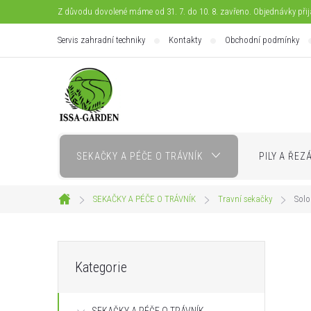
Přejít
Z důvodu dovolené máme od 31. 7. do 10. 8. zavřeno. Objednávky při
na
Servis zahradní techniky
Kontakty
Obchodní podmínky
obsah
SEKAČKY A PÉČE O TRÁVNÍK
PILY A ŘEZ
SEKAČKY A PÉČE O TRÁVNÍK
Travní sekačky
Solo
Domů
P
Přeskočit
Kategorie
kategorie
o