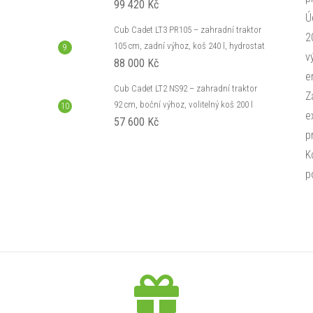
99 420 Kč
Ú
Cub Cadet LT3 PR105 – zahradní traktor
2
105 cm, zadní výhoz, koš 240 l, hydrostat
v
88 000 Kč
e
Cub Cadet LT2 NS92 – zahradní traktor
Z
92 cm, boční výhoz, volitelný koš 200 l
e
57 600 Kč
p
K
p