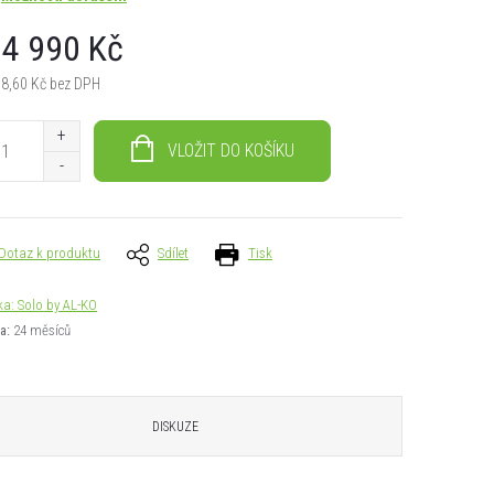
4 990 Kč
68,60 Kč bez DPH
á
VLOŽIT DO KOŠÍKU
Dotaz k produktu
Sdílet
Tisk
ka:
Solo by AL-KO
a
:
24 měsíců
DISKUZE