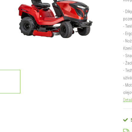
- Dík
poze
- Ter
- Erg
- Nož
řízení
- Sna
- Žac
- Tec
užívá
- Mo
olejo
Detai