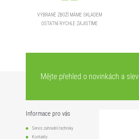
VYBRANÉ ZBOŽÍ MÁME SKLADEM
OSTATNÍ RYCHLE ZAJISTÍME
Z
Mějte přehled o novinkách
a sle
á
p
Informace pro vás
a
Servis zahradní techniky
Kontakty