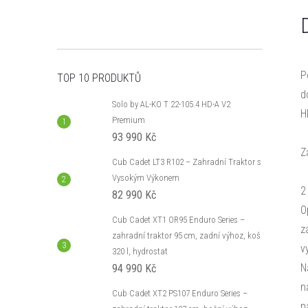
P
TOP 10 PRODUKTŮ
d
Solo by AL-KO T 22-105.4 HD-A V2
H
Premium
93 990 Kč
Z
Cub Cadet LT3 R102 – Zahradní Traktor s
Vysokým Výkonem
2
82 990 Kč
O
Cub Cadet XT1 OR95 Enduro Series –
z
zahradní traktor 95 cm, zadní výhoz, koš
v
320 l, hydrostat
N
94 990 Kč
n
Cub Cadet XT2 PS107 Enduro Series –
n