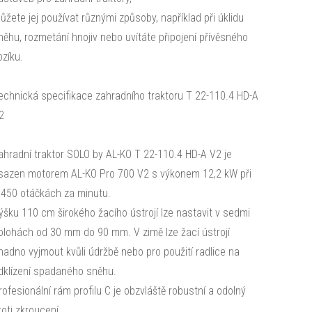
ůžete jej používat různými způsoby, například při úklidu
něhu, rozmetání hnojiv nebo uvítáte připojení přívěsného
ozíku.
echnická specifikace zahradního traktoru T 22-110.4 HD-A
2
ahradní traktor SOLO by AL-KO T 22-110.4 HD-A V2 je
sazen motorem AL-KO Pro 700 V2 s výkonem 12,2 kW při
.450 otáčkách za minutu.
ýšku 110 cm širokého žacího ústrojí lze nastavit v sedmi
olohách od 30 mm do 90 mm. V zimě lze žací ústrojí
nadno vyjmout kvůli údržbě nebo pro použití radlice na
dklízení spadaného sněhu.
rofesionální rám profilu C je obzvláště robustní a odolný
roti zkroucení.