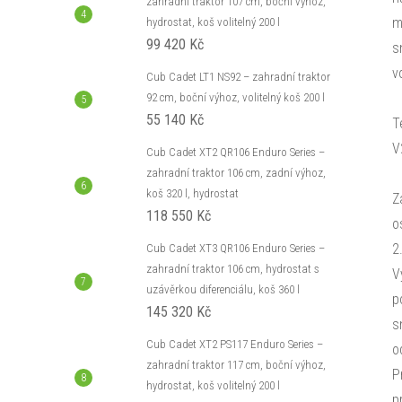
zahradní traktor 107 cm, boční výhoz,
m
hydrostat, koš volitelný 200 l
99 420 Kč
s
v
Cub Cadet LT1 NS92 – zahradní traktor
92 cm, boční výhoz, volitelný koš 200 l
55 140 Kč
T
V
Cub Cadet XT2 QR106 Enduro Series –
zahradní traktor 106 cm, zadní výhoz,
koš 320 l, hydrostat
Z
118 550 Kč
o
2
Cub Cadet XT3 QR106 Enduro Series –
zahradní traktor 106 cm, hydrostat s
V
uzávěrkou diferenciálu, koš 360 l
p
145 320 Kč
s
Cub Cadet XT2 PS117 Enduro Series –
o
zahradní traktor 117 cm, boční výhoz,
P
hydrostat, koš volitelný 200 l
p