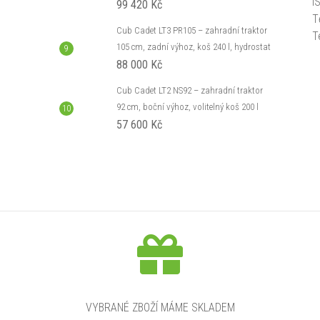
I
99 420 Kč
T
Cub Cadet LT3 PR105 – zahradní traktor
T
105 cm, zadní výhoz, koš 240 l, hydrostat
88 000 Kč
Cub Cadet LT2 NS92 – zahradní traktor
92 cm, boční výhoz, volitelný koš 200 l
57 600 Kč
VYBRANÉ ZBOŽÍ MÁME SKLADEM