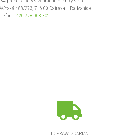
SSA prodej a servis zahradní techniky s.r.o.
ěšínská 488/273, 716 00 Ostrava – Radvanice
elefon:
+420 728 008 802
DOPRAVA ZDARMA