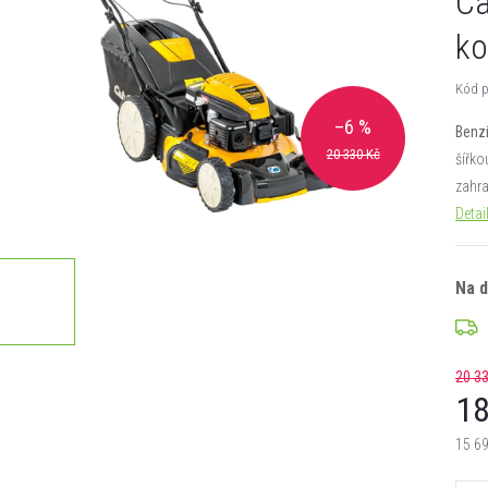
Ca
ko
Kód p
–6 %
Benz
20 330 Kč
šířko
zahr
Detai
Na 
20 33
18
15 6
Měrn