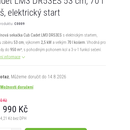
det LM3 DR53ES 53 cm, 70 l
š, elektrický start
roduktu:
C0009
ínová sekačka Cub Cadet LM3 DR53ES
s elektrickým startem,
u záběru
53 cm
, výkonem
2,5 kW
a velkým
70 l košem
. Vhodná pro
ady do
950 m²
, s pohodlným pohonem kol a 3-v-1 funkcí sečení.
lní informace
dotaz
14.8.2026
Možnosti doručení
0 Kč
 990 Kč
94,21 Kč bez DPH
á