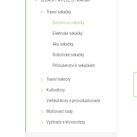
SEKAČKY A PÉČE O TRÁVNÍK
s
Travní sekačky
t
Benzínové sekačky
r
Elektrické sekačky
Aku sekačky
a
Robotické sekačky
n
Příslušenství k sekačkám
n
Travní traktory
Kultivátory
í
Vertikutátory a provzdušňovače
p
Mulčovací sady
Vyžínače a křovinořezy
a