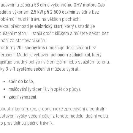
racovnímu záběru
53 cm
a výkonnému
OHV motoru Cub
adet
s výkonem
2,5 kW při 2 600 ot./min
zvládne bez
roblémů i hustší trávu na větších plochách.
elkou předností je
elektrický start
, který usnadňuje
puštění motoru – stačí otočit klíčkem a můžete sekat, bez
ahání za startovací šňůru.
rostorný
70 l sběrný koš
umožňuje delší sečení bez
řerušení. Model je vybaven
pohonem zadních kol
, který
ajišťuje snadný pohyb i v členitějším nebo svažitém terénu.
íky
3-v-1 systému sečení
si můžete vybrat:
sběr do koše
,
mulčování
(vrácení živin zpět do půdy),
zadní vyhození
.
obustní konstrukce, ergonomické zpracování a centrální
astavení výšky sečení dělají z tohoto modelu ideální volbu
ro pravidelnou péči o trávník.