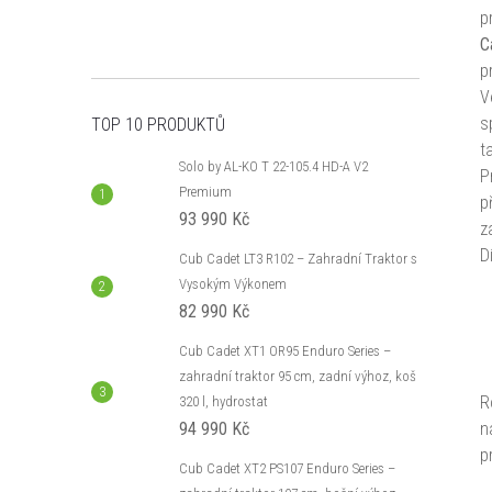
p
C
p
V
s
TOP 10 PRODUKTŮ
t
Solo by AL-KO T 22-105.4 HD-A V2
P
Premium
p
93 990 Kč
z
D
Cub Cadet LT3 R102 – Zahradní Traktor s
Vysokým Výkonem
82 990 Kč
Cub Cadet XT1 OR95 Enduro Series –
zahradní traktor 95 cm, zadní výhoz, koš
R
320 l, hydrostat
94 990 Kč
n
p
Cub Cadet XT2 PS107 Enduro Series –