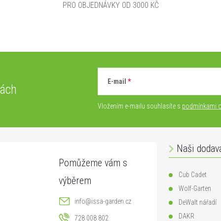
PRO OBJEDNÁVKY OD 3000 KČ
E-mail
vách
Vložením e-mailu souhlasíte s
podmínkami o
Naši dodav
Cub Cadet
Wolf-Garten
info
@
issa-garden.cz
DeWalt nářadí
DAKR
728 008 802