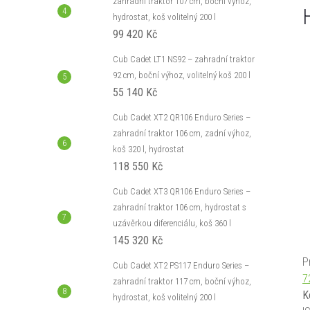
zahradní traktor 107 cm, boční výhoz,
hydrostat, koš volitelný 200 l
99 420 Kč
Cub Cadet LT1 NS92 – zahradní traktor
92 cm, boční výhoz, volitelný koš 200 l
55 140 Kč
Cub Cadet XT2 QR106 Enduro Series –
zahradní traktor 106 cm, zadní výhoz,
koš 320 l, hydrostat
118 550 Kč
Cub Cadet XT3 QR106 Enduro Series –
zahradní traktor 106 cm, hydrostat s
uzávěrkou diferenciálu, koš 360 l
145 320 Kč
P
Cub Cadet XT2 PS117 Enduro Series –
7
zahradní traktor 117 cm, boční výhoz,
K
hydrostat, koš volitelný 200 l