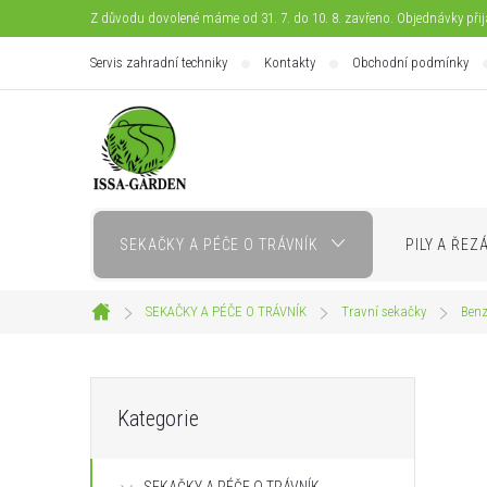
Přejít
Z důvodu dovolené máme od 31. 7. do 10. 8. zavřeno. Objednávky při
na
Servis zahradní techniky
Kontakty
Obchodní podmínky
obsah
SEKAČKY A PÉČE O TRÁVNÍK
PILY A ŘEZ
SEKAČKY A PÉČE O TRÁVNÍK
Travní sekačky
Benz
Domů
P
Přeskočit
Kategorie
kategorie
o