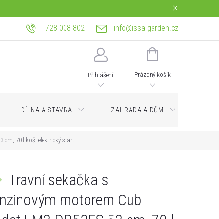
728 008 802
info@issa-garden.cz
tba
Reklamace a práva z vadného plnění
Bagrování a zemní práce Ostrava
NÁKUPNÍ
KOŠÍK
Prázdný košík
Přihlášení
DÍLNA A STAVBA
ZAHRADA A DŮM
Servi
, 70 l koš, elektrický start
Travní sekačka s
nzinovým motorem Cub