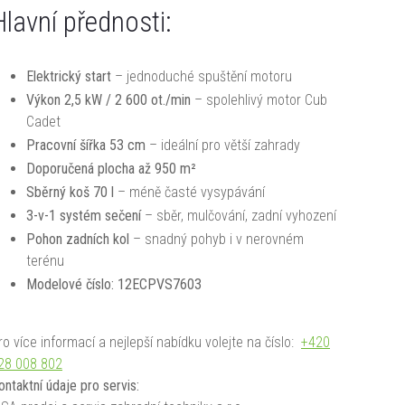
Hlavní přednosti:
Elektrický start
– jednoduché spuštění motoru
Výkon 2,5 kW / 2 600 ot./min
– spolehlivý motor Cub
Cadet
Pracovní šířka 53 cm
– ideální pro větší zahrady
Doporučená plocha až 950 m²
Sběrný koš 70 l
– méně časté vysypávání
3-v-1 systém sečení
– sběr, mulčování, zadní vyhození
Pohon zadních kol
– snadný pohyb i v nerovném
terénu
Modelové číslo: 12ECPVS7603
ro více informací a nejlepší nabídku volejte na číslo:
+420
28 008 802
ontaktní údaje pro servis: