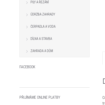
PILY A ŘEZÁNÍ
n
e
ÚDRŽBA ZAHRADY
l
ČERPADLA A VODA
DÍLNA A STAVBA
ZAHRADA A DŮM
FACEBOOK
PŘIJÍMÁME ONLINE PLATBY
C
t