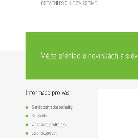
OSTATNÍ RYCHLE ZAJISTÍME
Z
Mějte přehled o novinkách
a sle
á
p
Informace pro vás
a
Servis zahradní techniky
t
Kontakty
Obchodní podmínky
í
Jak nakupovat