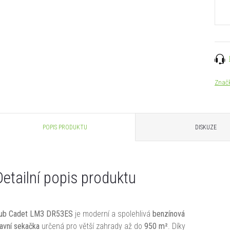
cena:
Znač
POPIS PRODUKTU
DISKUZE
Detailní popis produktu
ub Cadet LM3 DR53ES
je moderní a spolehlivá
benzínová
ravní sekačka
určená pro větší zahrady až do
950 m²
. Díky