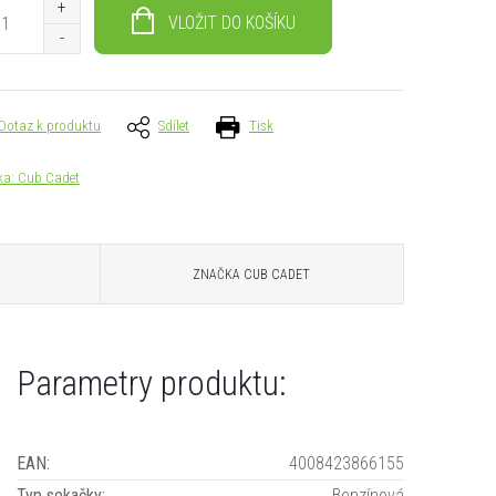
VLOŽIT DO KOŠÍKU
Dotaz k produktu
Sdílet
Tisk
ka:
Cub Cadet
ZNAČKA
CUB CADET
Parametry produktu:
EAN
:
4008423866155
Typ sekačky
:
Benzínová