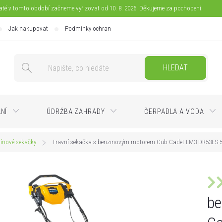
jaté v tomto období začneme vyřizovat od 10. 8. 2026. Děkujeme za pochopení.
Jak nakupovat
Podmínky ochrany osobních údajů
Doprava
Pla
HLEDAT
ÁNÍ
ÚDRŽBA ZAHRADY
ČERPADLA A VODA
ínové sekačky
Travní sekačka s benzinovým motorem Cub Cadet LM3 DR53ES 53 cm
be