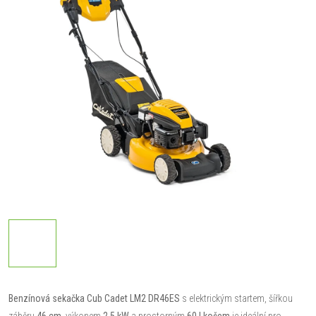
Benzínová sekačka Cub Cadet LM2 DR46ES
s elektrickým startem, šířkou
záběru
46 cm
, výkonem
2,5 kW
a prostorným
60 l košem
je ideální pro