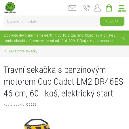
Přejít
NÁKUPNÍ
na
KOŠÍK
obsah
HLEDAT
Z důvodu dovolené máme od 31. 7. do 10. 8. zavřeno. Objednávky přijaté v
tomto období začneme vyřizovat od 10. 8. 2026. Děkujeme za pochopení.
Benzínové sekačky
Travní sekačka s benzinovým
motorem Cub Cadet LM2 DR46ES
46 cm, 60 l koš, elektrický start
Kód produktu:
C0005