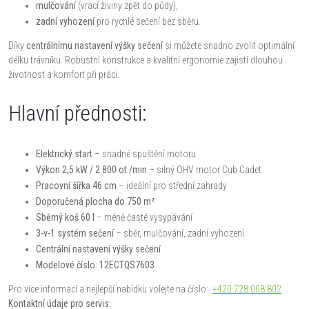
mulčování
(vrací živiny zpět do půdy),
zadní vyhození
pro rychlé sečení bez sběru.
Díky
centrálnímu nastavení výšky sečení
si můžete snadno zvolit optimální
délku trávníku. Robustní konstrukce a kvalitní ergonomie zajistí dlouhou
životnost a komfort při práci.
Hlavní přednosti:
Elektrický start
– snadné spuštění motoru
Výkon 2,5 kW / 2 800 ot./min
– silný OHV motor Cub Cadet
Pracovní šířka 46 cm
– ideální pro střední zahrady
Doporučená plocha do 750 m²
Sběrný koš 60 l
– méně časté vysypávání
3-v-1 systém sečení
– sběr, mulčování, zadní vyhození
Centrální nastavení výšky sečení
Modelové číslo: 12ECTQS7603
Pro více informací a nejlepší nabídku volejte na číslo:
+420 728 008 802
Kontaktní údaje pro servis: