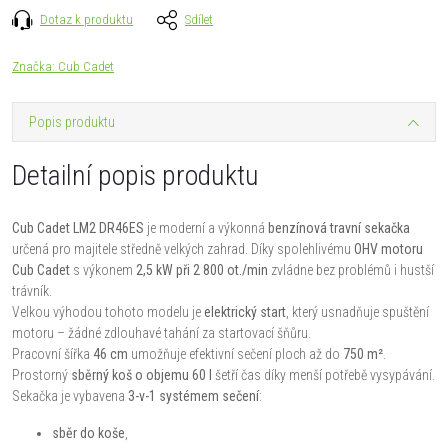
Dotaz k produktu
Sdílet
Značka:
Cub Cadet
Popis produktu
Detailní popis produktu
Cub Cadet LM2 DR46ES
je moderní a výkonná
benzínová travní sekačka
určená pro majitele středně velkých zahrad. Díky spolehlivému
OHV motoru
Cub Cadet
s výkonem
2,5 kW při 2 800 ot./min
zvládne bez problémů i hustší
trávník.
Velkou výhodou tohoto modelu je
elektrický start
, který usnadňuje spuštění
motoru – žádné zdlouhavé tahání za startovací šňůru.
Pracovní šířka
46 cm
umožňuje efektivní sečení ploch až do
750 m²
.
Prostorný
sběrný koš o objemu 60 l
šetří čas díky menší potřebě vysypávání.
Sekačka je vybavena
3-v-1 systémem sečení
:
sběr do koše
,