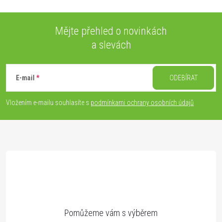
Mějte přehled o novinkách
a slevách
Z
á
E-mail
ODEBÍRAT
p
Vložením e-mailu souhlasíte s
podmínkami ochrany osobních údajů
a
t
í