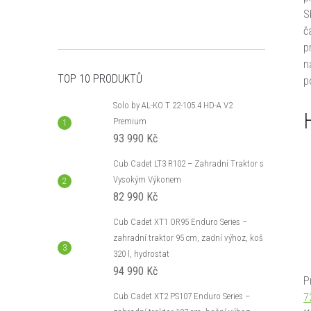
S
č
p
n
TOP 10 PRODUKTŮ
p
Solo by AL-KO T 22-105.4 HD-A V2
Premium
93 990 Kč
Cub Cadet LT3 R102 – Zahradní Traktor s
Vysokým Výkonem
82 990 Kč
Cub Cadet XT1 OR95 Enduro Series –
zahradní traktor 95 cm, zadní výhoz, koš
320 l, hydrostat
94 990 Kč
P
Cub Cadet XT2 PS107 Enduro Series –
7