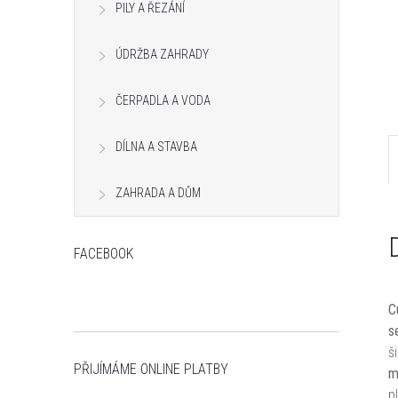
PILY A ŘEZÁNÍ
n
e
ÚDRŽBA ZAHRADY
l
ČERPADLA A VODA
DÍLNA A STAVBA
ZAHRADA A DŮM
FACEBOOK
C
s
š
PŘIJÍMÁME ONLINE PLATBY
m
p