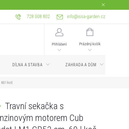
728 008 802
info@issa-garden.cz
tba
Reklamace a práva z vadného plnění
Bagrování a zemní práce Ostrava
NÁKUPNÍ
KOŠÍK
Prázdný košík
Přihlášení
DÍLNA A STAVBA
ZAHRADA A DŮM
Servi
60 l koš
Travní sekačka s
nzinovým motorem Cub