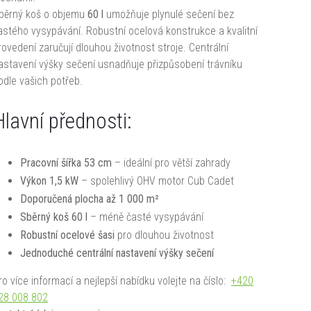
běrný koš o objemu
60 l
umožňuje plynulé sečení bez
astého vysypávání. Robustní ocelová konstrukce a kvalitní
rovedení zaručují dlouhou životnost stroje. Centrální
astavení výšky sečení usnadňuje přizpůsobení trávníku
odle vašich potřeb.
Hlavní přednosti:
Pracovní šířka 53 cm
– ideální pro větší zahrady
Výkon 1,5 kW
– spolehlivý OHV motor Cub Cadet
Doporučená plocha až 1 000 m²
Sběrný koš 60 l
– méně časté vysypávání
Robustní ocelové šasi
pro dlouhou životnost
Jednoduché centrální nastavení výšky sečení
ro více informací a nejlepší nabídku volejte na číslo:
+420
28 008 802