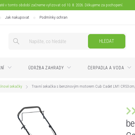
jaté v tomto období začneme vyřizovat od 10. 8. 2026. Děkujeme za pochopení.
Jak nakupovat
Podmínky ochrany osobních údajů
Doprava
Pla
HLEDAT
ÁNÍ
ÚDRŽBA ZAHRADY
ČERPADLA A VODA
ínové sekačky
Travní sekačka s benzinovým motorem Cub Cadet LM1 CR53 cm, 
be