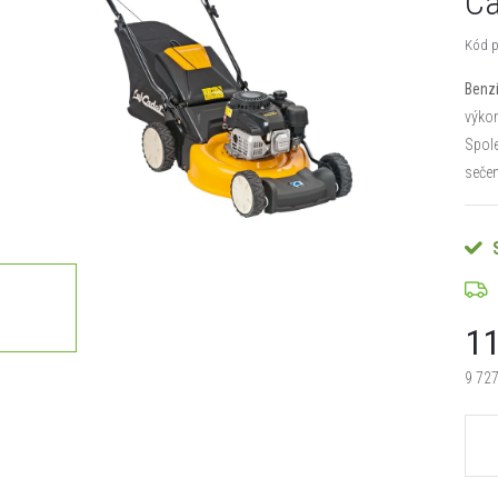
Ca
Kód p
Benz
výk
Spole
sečen
11
9 727
Měrn
cena: