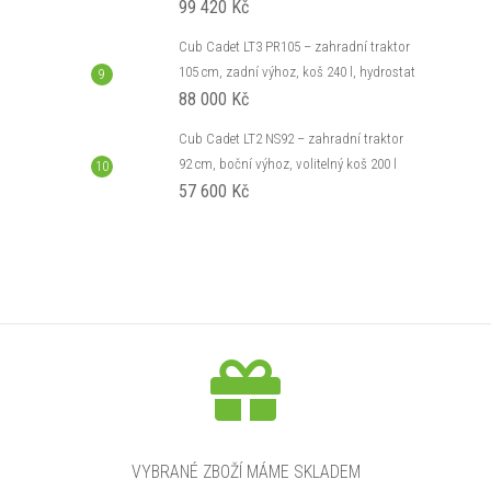
99 420 Kč
Cub Cadet LT3 PR105 – zahradní traktor
105 cm, zadní výhoz, koš 240 l, hydrostat
88 000 Kč
Cub Cadet LT2 NS92 – zahradní traktor
92 cm, boční výhoz, volitelný koš 200 l
57 600 Kč
VYBRANÉ ZBOŽÍ MÁME SKLADEM