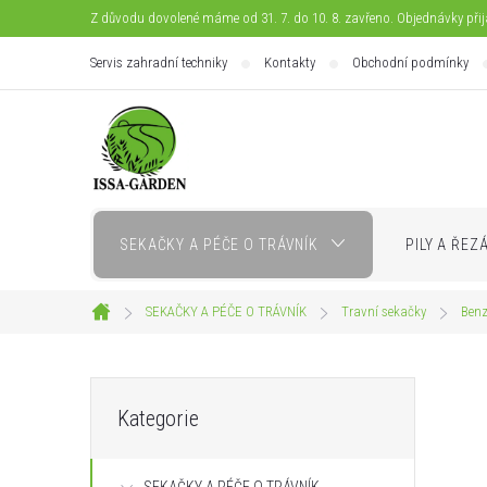
Přejít
Z důvodu dovolené máme od 31. 7. do 10. 8. zavřeno. Objednávky při
na
Servis zahradní techniky
Kontakty
Obchodní podmínky
obsah
SEKAČKY A PÉČE O TRÁVNÍK
PILY A ŘEZ
SEKAČKY A PÉČE O TRÁVNÍK
Travní sekačky
Benz
Domů
P
Přeskočit
Kategorie
kategorie
o