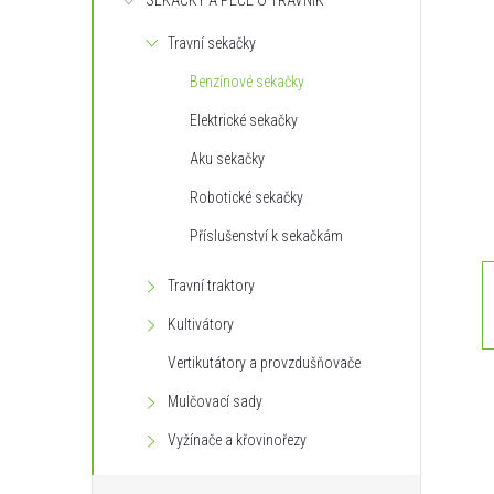
SEKAČKY A PÉČE O TRÁVNÍK
s
Travní sekačky
t
Benzínové sekačky
r
Elektrické sekačky
Aku sekačky
a
Robotické sekačky
n
Příslušenství k sekačkám
n
Travní traktory
Kultivátory
í
Vertikutátory a provzdušňovače
p
Mulčovací sady
Vyžínače a křovinořezy
a