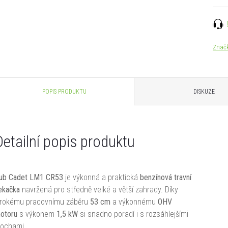
Znač
POPIS PRODUKTU
DISKUZE
Detailní popis produktu
ub Cadet LM1 CR53
je výkonná a praktická
benzínová travní
ekačka
navržená pro středně velké a větší zahrady. Díky
irokému pracovnímu záběru
53 cm
a výkonnému
OHV
otoru
s výkonem
1,5 kW
si snadno poradí i s rozsáhlejšími
lochami.