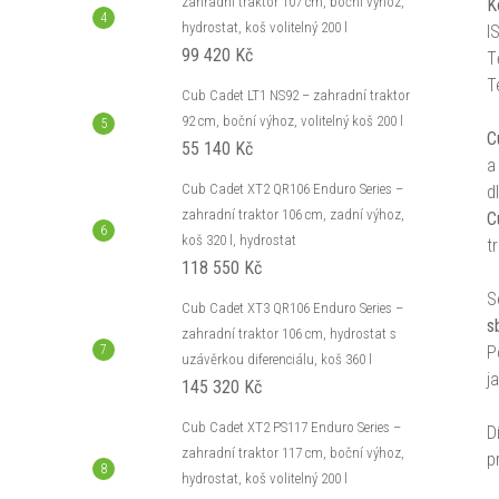
zahradní traktor 107 cm, boční výhoz,
K
hydrostat, koš volitelný 200 l
I
99 420 Kč
T
T
Cub Cadet LT1 NS92 – zahradní traktor
92 cm, boční výhoz, volitelný koš 200 l
C
55 140 Kč
Cub Cadet XT2 QR106 Enduro Series –
d
zahradní traktor 106 cm, zadní výhoz,
C
koš 320 l, hydrostat
t
118 550 Kč
S
Cub Cadet XT3 QR106 Enduro Series –
s
zahradní traktor 106 cm, hydrostat s
P
uzávěrkou diferenciálu, koš 360 l
j
145 320 Kč
Cub Cadet XT2 PS117 Enduro Series –
D
zahradní traktor 117 cm, boční výhoz,
p
hydrostat, koš volitelný 200 l