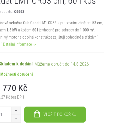
det LM1 CR53 cm, 60 l koš
roduktu:
C0003
ínová sekačka Cub Cadet LM1 CR53
s pracovním záběrem
53 cm
,
onem
1,5 kW
a košem
60 l
je vhodná pro zahrady do
1 000 m²
.
hlivý motor a odolná konstrukce zajišťují pohodlné a efektivní
í.
Detailní informace
Skladem k dodání
14.8.2026
Možnosti doručení
 770 Kč
,27 Kč bez DPH
á
VLOŽIT DO KOŠÍKU