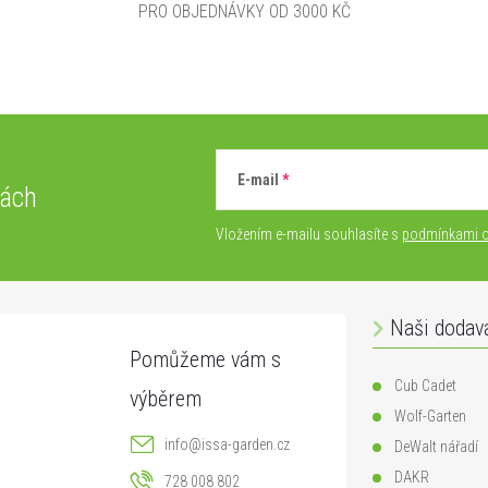
PRO OBJEDNÁVKY OD 3000 KČ
E-mail
vách
Vložením e-mailu souhlasíte s
podmínkami o
Naši dodav
Cub Cadet
Wolf-Garten
info
@
issa-garden.cz
DeWalt nářadí
DAKR
728 008 802