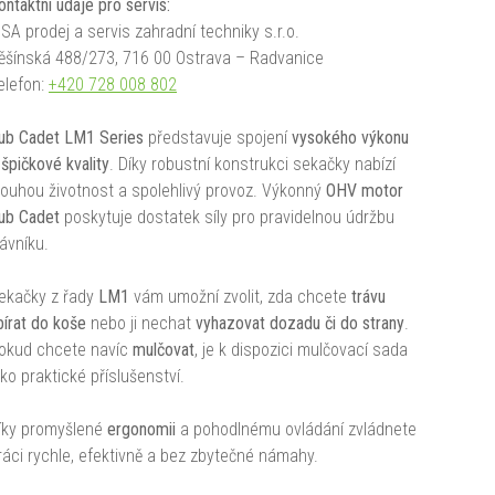
ontaktní údaje pro servis:
SSA prodej a servis zahradní techniky s.r.o.
ěšínská 488/273, 716 00 Ostrava – Radvanice
elefon:
+420 728 008 802
ub Cadet LM1 Series
představuje spojení
vysokého výkonu
a
špičkové kvality
. Díky robustní konstrukci sekačky nabízí
louhou životnost a spolehlivý provoz. Výkonný
OHV motor
ub Cadet
poskytuje dostatek síly pro pravidelnou údržbu
rávníku.
ekačky z řady
LM1
vám umožní zvolit, zda chcete
trávu
bírat do koše
nebo ji nechat
vyhazovat dozadu či do strany
.
okud chcete navíc
mulčovat
, je k dispozici mulčovací sada
ako praktické příslušenství.
íky promyšlené
ergonomii
a pohodlnému ovládání zvládnete
ráci rychle, efektivně a bez zbytečné námahy.