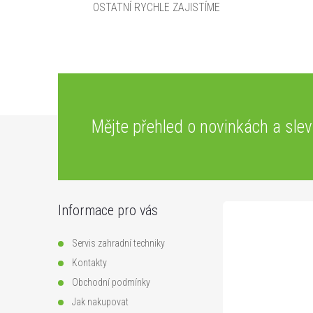
OSTATNÍ RYCHLE ZAJISTÍME
Z
Mějte přehled o novinkách
a sle
á
p
Informace pro vás
a
Servis zahradní techniky
t
Kontakty
Obchodní podmínky
í
Jak nakupovat