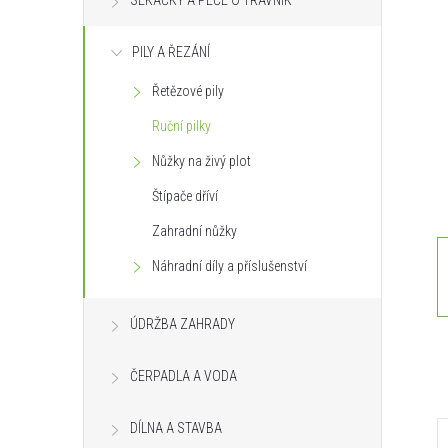
SEKAČKY A PÉČE O TRÁVNÍK
s
PILY A ŘEZÁNÍ
t
Řetězové pily
r
Ruční pilky
a
Nůžky na živý plot
Štípače dříví
n
Zahradní nůžky
n
Náhradní díly a příslušenství
í
ÚDRŽBA ZAHRADY
p
ČERPADLA A VODA
a
DÍLNA A STAVBA