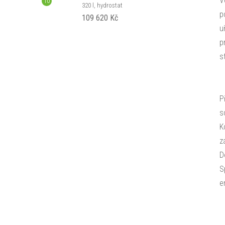
V
320 l, hydrostat
p
109 620 Kč
u
p
s
P
s
K
z
D
S
e