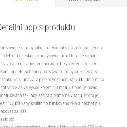
Detailní popis produktu
rořezávejte stromy jako profesionál s pilou Zübat! Jedná
e o lehkou teleskopickou tyčovou pilu, která se snadno
oužívá a to mi v hustém porostu. Díky velkému řeznému
ýkonu budete schopni prořezávat stromy celý den bez
áznaku větší únavy. V plně rozloženém stavu budete moci
ezat větve až ve výšce kolem 4,8 metru. Čepel je navíc
onstruována tak, aby zabírala primárně v tahu. Proto je
deální využít váhy kvalitního hliníkového těla a nechat pilu
racovat za Vás.
lastnosti