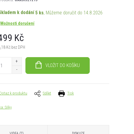
Skladem k dodání
5 ks
14.8.2026
Možnosti doručení
499 Kč
,18 Kč bez DPH
á
VLOŽIT DO KOŠÍKU
Dotaz k produktu
Sdílet
Tisk
ka:
Silky
VIDEA (2)
DISKUZE