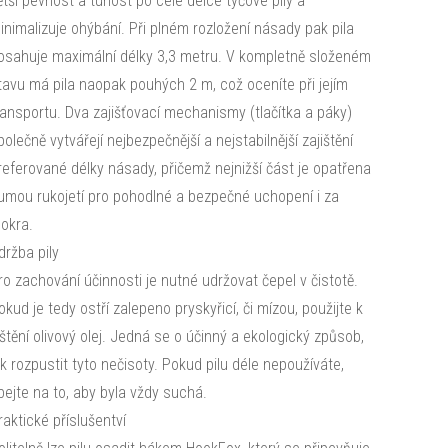
ětší pevnost a tuhost po celé délce tyčové pily a
inimalizuje ohýbání. Při plném rozložení násady pak pila
osahuje maximální délky 3,3 metru. V kompletně složeném
tavu má pila naopak pouhých 2 m, což oceníte při jejím
ransportu. Dva zajišťovací mechanismy (tlačítka a páky)
polečně vytvářejí nejbezpečnější a nejstabilnější zajištění
referované délky násady, přičemž nejnižší část je opatřena
umou rukojetí pro pohodlné a bezpečné uchopení i za
okra.
držba pily
ro zachování účinnosti je nutné udržovat čepel v čistotě.
okud je tedy ostří zalepeno pryskyřicí, či mízou, použijte k
ištění olivový olej. Jedná se o účinný a ekologický způsob,
ak rozpustit tyto nečisoty. Pokud pilu déle nepoužíváte,
bejte na to, aby byla vždy suchá.
raktické příslušentví