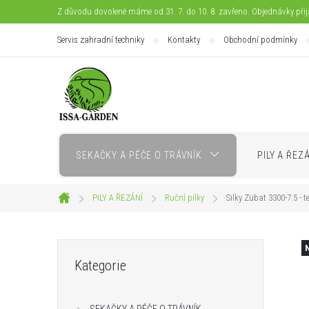
Přejít
Z důvodu dovolené máme od 31. 7. do 10. 8. zavřeno. Objednávky při
na
Servis zahradní techniky
Kontakty
Obchodní podmínky
obsah
SEKAČKY A PÉČE O TRÁVNÍK
PILY A ŘEZ
PILY A ŘEZÁNÍ
Ruční pilky
Silky Zübat 3300-7.5 - t
Domů
P
Přeskočit
Kategorie
kategorie
o