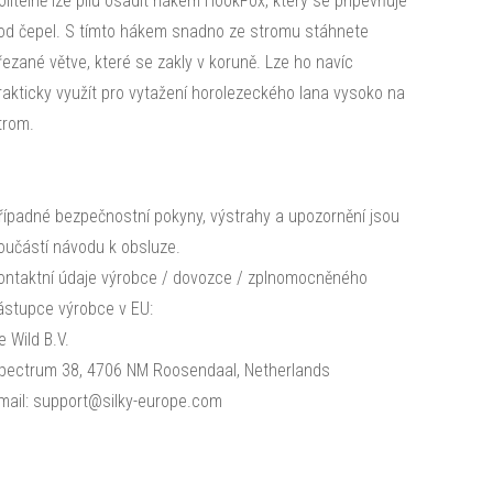
olitelně lze pilu osadit hákem HookFox, který se připevňuje
od čepel. S tímto hákem snadno ze stromu stáhnete
řezané větve, které se zakly v koruně. Lze ho navíc
rakticky využít pro vytažení horolezeckého lana vysoko na
trom.
řípadné bezpečnostní pokyny, výstrahy a upozornění jsou
oučástí návodu k obsluze.
ontaktní údaje výrobce / dovozce / zplnomocněného
ástupce výrobce v EU:
e Wild B.V.
pectrum 38, 4706 NM Roosendaal, Netherlands
mail: support@silky-europe.com