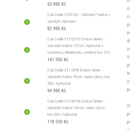
D
93 990 Kč
o
Cub Cadet LT3 R102 – Zahradní Traktor s
c
Vysokým Výkonem
p
82 990 Kč
p
Cub Cadet XT3 QS127 Enduro Series –
d
zahradní traktor 127 cm, hydrostat s
z
uzávěrkou diferenciálu, volitelný koš 210 l
V
141 500 Kč
p
Cub Cadet XT1 OR95 Enduro Series –
t
zahradní traktor 95 cm, zadní výhoz, koš
o
320 l, hydrostat
p
94 990 Kč
Cub Cadet XT2 QR106 Enduro Series –
H
zahradní traktor 106 cm, zadní výhoz,
p
koš 320 l, hydrostat
118 550 Kč
p