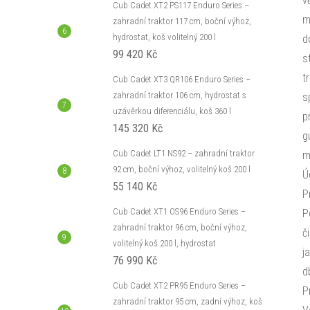
v
Cub Cadet XT2 PS117 Enduro Series –
m
zahradní traktor 117 cm, boční výhoz,
hydrostat, koš volitelný 200 l
d
99 420 Kč
s
t
Cub Cadet XT3 QR106 Enduro Series –
zahradní traktor 106 cm, hydrostat s
s
uzávěrkou diferenciálu, koš 360 l
p
145 320 Kč
g
Cub Cadet LT1 NS92 – zahradní traktor
m
92 cm, boční výhoz, volitelný koš 200 l
Ú
55 140 Kč
P
Cub Cadet XT1 OS96 Enduro Series –
P
zahradní traktor 96 cm, boční výhoz,
č
volitelný koš 200 l, hydrostat
j
76 990 Kč
d
Cub Cadet XT2 PR95 Enduro Series –
P
zahradní traktor 95 cm, zadní výhoz, koš