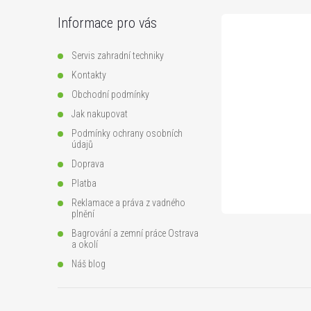
p
Informace pro vás
a
Servis zahradní techniky
t
Kontakty
Obchodní podmínky
í
Jak nakupovat
Podmínky ochrany osobních
údajů
Doprava
Platba
Reklamace a práva z vadného
plnění
Bagrování a zemní práce Ostrava
a okolí
Náš blog