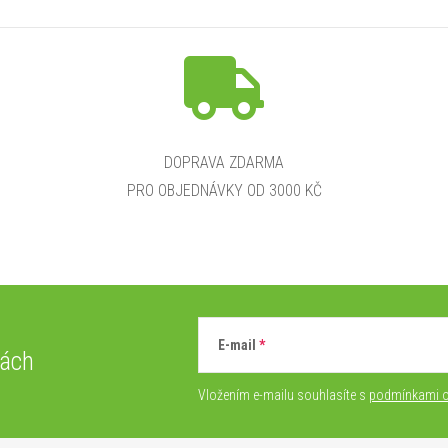
DOPRAVA ZDARMA
PRO OBJEDNÁVKY OD 3000 KČ
E-mail
vách
Vložením e-mailu souhlasíte s
podmínkami o