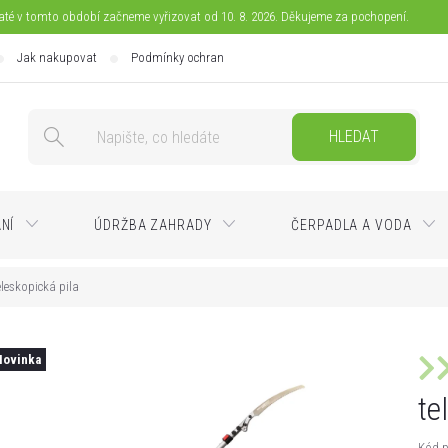
jaté v tomto období začneme vyřizovat od 10. 8. 2026. Děkujeme za pochopení.
Jak nakupovat
Podmínky ochrany osobních údajů
Doprava
Pla
HLEDAT
ÁNÍ
ÚDRŽBA ZAHRADY
ČERPADLA A VODA
eleskopická pila
Novinka
te
Kód p