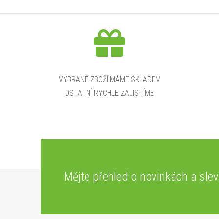
VYBRANÉ ZBOŽÍ MÁME SKLADEM
OSTATNÍ RYCHLE ZAJISTÍME
Z
Mějte přehled o novinkách
a sle
á