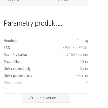
Parametry produktu:
Hmotnost
:
1.59 kg
EAN
:
4903585272151
Rozměry balíku
:
2000 x 150 x 55 cm
Max. délka
:
3,3 m
Délka složené pily
:
2,05 m
Délka pilového listu
:
330 mm
Počet sekcí
:
2
Dosah
:
4.6 m
VŠECHNY PARAMETRY