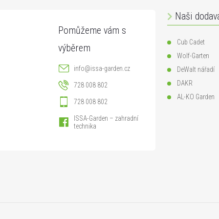
Naši dodav
Cub Cadet
Wolf-Garten
info
@
issa-garden.cz
DeWalt nářadí
DAKR
728 008 802
AL-KO Garden
728 008 802
ISSA-Garden – zahradní
technika