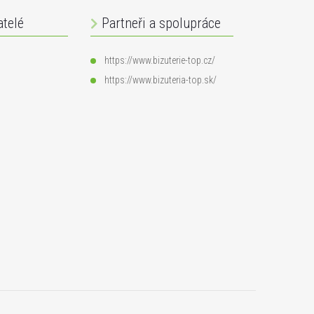
atelé
Partneři a spolupráce
https://www.bizuterie-top.cz/
https://www.bizuteria-top.sk/