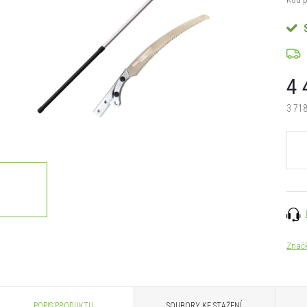
4 
3 718
Měrn
cena:
Znač
POPIS PRODUKTU
SOUBORY KE STAŽENÍ