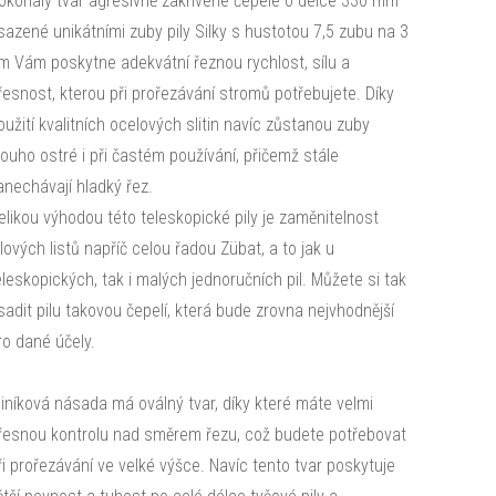
okonalý tvar agresivně zakřivené čepele o délce 330 mm
sazené unikátními zuby pily Silky s hustotou 7,5 zubu na 3
m Vám poskytne adekvátní řeznou rychlost, sílu a
řesnost, kterou při prořezávání stromů potřebujete. Díky
oužití kvalitních ocelových slitin navíc zůstanou zuby
louho ostré i při častém používání, přičemž stále
anechávají hladký řez.
elikou výhodou této teleskopické pily je zaměnitelnost
ilových listů napříč celou řadou Zübat, a to jak u
eleskopických, tak i malých jednoručních pil. Můžete si tak
sadit pilu takovou čepelí, která bude zrovna nejvhodnější
ro dané účely.
liníková násada má oválný tvar, díky které máte velmi
řesnou kontrolu nad směrem řezu, což budete potřebovat
ři prořezávání ve velké výšce. Navíc tento tvar poskytuje