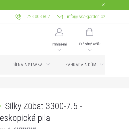
728 008 802
info@issa-garden.cz
tba
Reklamace a práva z vadného plnění
Bagrování a zemní práce Ostrava
NÁKUPNÍ
KOŠÍK
Prázdný košík
Přihlášení
DÍLNA A STAVBA
ZAHRADA A DŮM
Servi
Silky Zübat 3300-7.5 -
leskopická pila
roduktu:
GAKSI327215