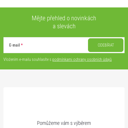
Mějte přehled o novinkách
a slevách
Z
á
E-mail
ODEBÍRAT
p
Vložením e-mailu souhlasíte s
podmínkami ochrany osobních údajů
a
t
í