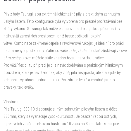
Pily z řady Tsurugi jsou extrémně lehké tažné pily s praktickým zahnutým
úzkým listem. Tato konfigurace byla vytvořena pro přesné prořezávání bez
ztráty výkonu. S Tsurugi tak můžete pracovat s chirurgickou přesností i v
nejhustěji zarostlých prostorech, aniž byste poškodili okolní
větve. Kombinace zakřivené čepele a revolverové rukojeti je ideální pro práci
nad rameny a pod koleny. Zatímco vaše paže, zápěstí a dlaň zůstávají ve své
přirozené poloze, můžete stále snadno řezat i na vrcholu větve.
Pro větší flexibilitu při práci je pila navíc dodávána s praktickým hliníkovým
pouzdrem, které je navrženo tak, aby z něj pila nevypadla, ale stále jste byli
schopni ji vytáhnout jednou rukou. Pouzdro je lehké a vhodné jak pro
praváky, tak leváky.
Vlastnosti
Pila Tsurugi 330-10 disponuje silným zahnutým pilovým listem o délce
330mm, který se vyznačuje vysokou tuhostí. Je osazen řadou ostrých,
agresivních zubů, s celkovou hustotou 10 zubu na 3 cm. Tato koncepce je
určena primárně pro směs čerstvého i odumřelého dřeva.