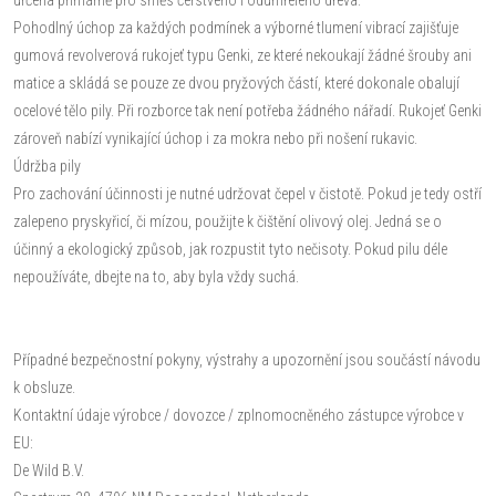
Pohodlný úchop za každých podmínek a výborné tlumení vibrací zajišťuje
gumová revolverová rukojeť typu Genki, ze které nekoukají žádné šrouby ani
matice a skládá se pouze ze dvou pryžových částí, které dokonale obalují
ocelové tělo pily. Při rozborce tak není potřeba žádného nářadí. Rukojeť Genki
zároveň nabízí vynikající úchop i za mokra nebo při nošení rukavic.
Údržba pily
Pro zachování účinnosti je nutné udržovat čepel v čistotě. Pokud je tedy ostří
zalepeno pryskyřicí, či mízou, použijte k čištění olivový olej. Jedná se o
účinný a ekologický způsob, jak rozpustit tyto nečisoty. Pokud pilu déle
nepoužíváte, dbejte na to, aby byla vždy suchá.
Případné bezpečnostní pokyny, výstrahy a upozornění jsou součástí návodu
k obsluze.
Kontaktní údaje výrobce / dovozce / zplnomocněného zástupce výrobce v
EU:
De Wild B.V.