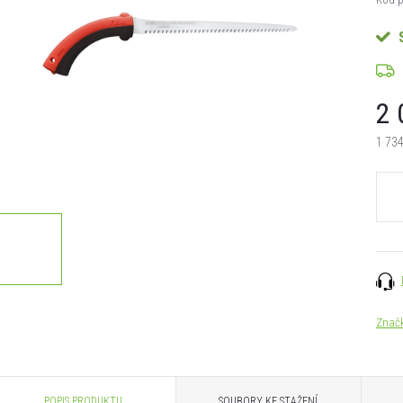
2 
1 734
Měrn
cena:
Znač
POPIS PRODUKTU
SOUBORY KE STAŽENÍ