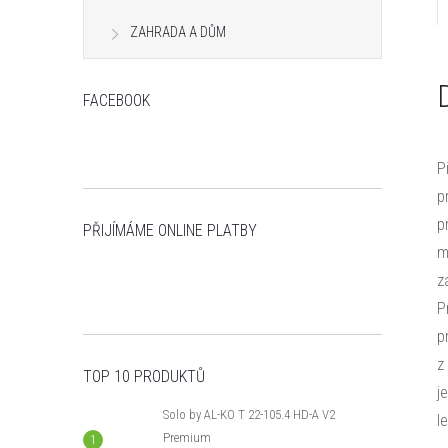
n
ZAHRADA A DŮM
e
FACEBOOK
l
P
p
p
PŘIJÍMÁME ONLINE PLATBY
m
z
P
p
z
TOP 10 PRODUKTŮ
j
Solo by AL-KO T 22-105.4 HD-A V2
l
Premium