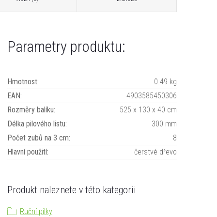
Parametry produktu:
Hmotnost
:
0.49 kg
EAN
:
4903585450306
Rozměry balíku
:
525 x 130 x 40 cm
Délka pilového listu
:
300 mm
Počet zubů na 3 cm
:
8
Hlavní použití
:
čerstvé dřevo
Produkt naleznete v této kategorii
Ruční pilky