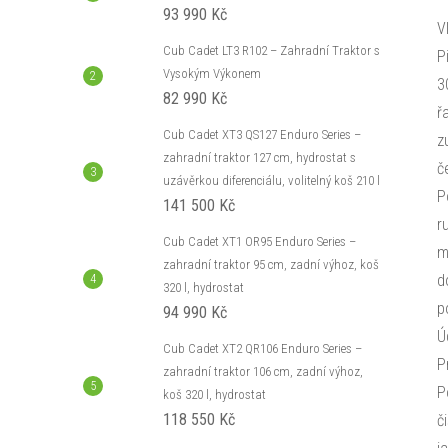
93 990 Kč
V
Cub Cadet LT3 R102 – Zahradní Traktor s
P
Vysokým Výkonem
3
82 990 Kč
ř
Cub Cadet XT3 QS127 Enduro Series –
z
zahradní traktor 127 cm, hydrostat s
č
uzávěrkou diferenciálu, volitelný koš 210 l
P
141 500 Kč
r
Cub Cadet XT1 OR95 Enduro Series –
m
zahradní traktor 95 cm, zadní výhoz, koš
d
320 l, hydrostat
p
94 990 Kč
Ú
Cub Cadet XT2 QR106 Enduro Series –
P
zahradní traktor 106 cm, zadní výhoz,
P
koš 320 l, hydrostat
118 550 Kč
č