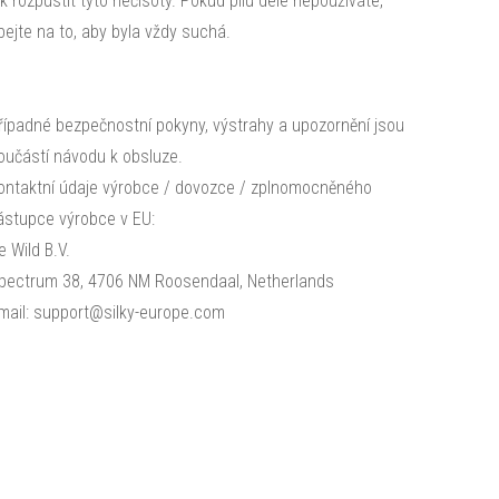
ak rozpustit tyto nečisoty. Pokud pilu déle nepoužíváte,
bejte na to, aby byla vždy suchá.
řípadné bezpečnostní pokyny, výstrahy a upozornění jsou
oučástí návodu k obsluze.
ontaktní údaje výrobce / dovozce / zplnomocněného
ástupce výrobce v EU:
e Wild B.V.
pectrum 38, 4706 NM Roosendaal, Netherlands
mail: support@silky-europe.com