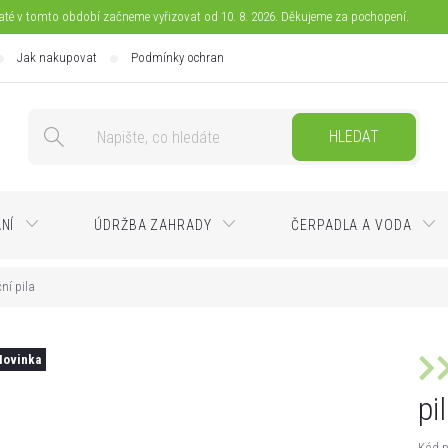
jaté v tomto období začneme vyřizovat od 10. 8. 2026. Děkujeme za pochopení.
Jak nakupovat
Podmínky ochrany osobních údajů
Doprava
Pla
HLEDAT
ÁNÍ
ÚDRŽBA ZAHRADY
ČERPADLA A VODA
ční pila
Novinka
pi
Kód p