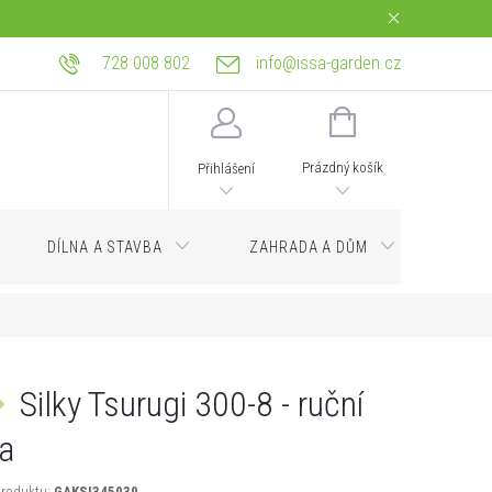
728 008 802
info@issa-garden.cz
tba
Reklamace a práva z vadného plnění
Bagrování a zemní práce Ostrava
NÁKUPNÍ
KOŠÍK
Prázdný košík
Přihlášení
DÍLNA A STAVBA
ZAHRADA A DŮM
Servi
Silky Tsurugi 300-8 - ruční
la
roduktu:
GAKSI345030