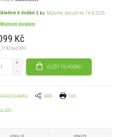
Skladem k dodání
5 ks
14.8.2026
Možnosti doručení
099 Kč
,71 Kč bez DPH
á
VLOŽIT DO KOŠÍKU
Dotaz k produktu
Sdílet
Tisk
ka:
Silky
VIDEA (3)
DISKUZE