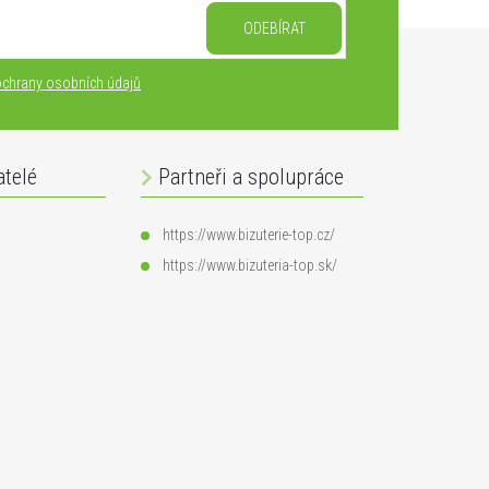
ODEBÍRAT
chrany osobních údajů
atelé
Partneři a spolupráce
https://www.bizuterie-top.cz/
https://www.bizuteria-top.sk/