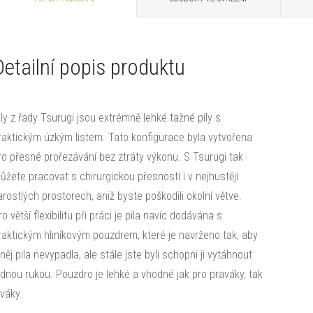
Detailní popis produktu
ily z řady Tsurugi jsou extrémně lehké tažné pily s
raktickým úzkým listem. Tato konfigurace byla vytvořena
ro přesné prořezávání bez ztráty výkonu. S Tsurugi tak
ůžete pracovat s chirurgickou přesností i v nejhustěji
arostlých prostorech, aniž byste poškodili okolní větve.
ro větší flexibilitu při práci je pila navíc dodávána s
raktickým hliníkovým pouzdrem, které je navrženo tak, aby
 něj pila nevypadla, ale stále jste byli schopni ji vytáhnout
ednou rukou. Pouzdro je lehké a vhodné jak pro praváky, tak
eváky.