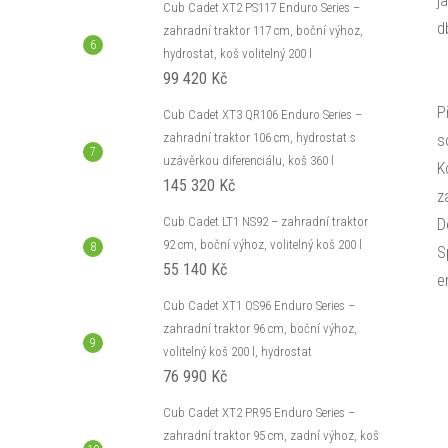
j
Cub Cadet XT2 PS117 Enduro Series –
d
zahradní traktor 117 cm, boční výhoz,
hydrostat, koš volitelný 200 l
99 420 Kč
P
Cub Cadet XT3 QR106 Enduro Series –
zahradní traktor 106 cm, hydrostat s
s
uzávěrkou diferenciálu, koš 360 l
K
145 320 Kč
z
Cub Cadet LT1 NS92 – zahradní traktor
D
92 cm, boční výhoz, volitelný koš 200 l
S
55 140 Kč
e
Cub Cadet XT1 OS96 Enduro Series –
zahradní traktor 96 cm, boční výhoz,
volitelný koš 200 l, hydrostat
76 990 Kč
Cub Cadet XT2 PR95 Enduro Series –
zahradní traktor 95 cm, zadní výhoz, koš