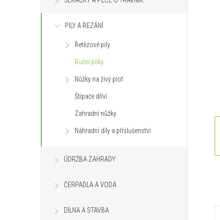
SEKAČKY A PÉČE O TRÁVNÍK
s
PILY A ŘEZÁNÍ
t
Řetězové pily
r
Ruční pilky
a
Nůžky na živý plot
Štípače dříví
n
Zahradní nůžky
n
Náhradní díly a příslušenství
í
ÚDRŽBA ZAHRADY
p
ČERPADLA A VODA
a
DÍLNA A STAVBA