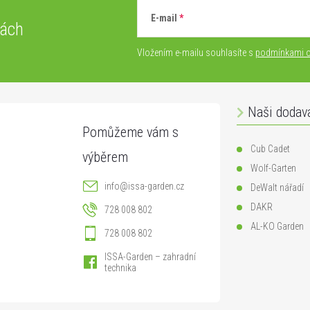
E-mail
vách
Vložením e-mailu souhlasíte s
podmínkami o
Naši dodav
Cub Cadet
Wolf-Garten
info
@
issa-garden.cz
DeWalt nářadí
DAKR
728 008 802
AL-KO Garden
728 008 802
ISSA-Garden – zahradní
technika