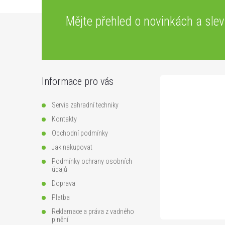
Z
Mějte přehled o novinkách
a sle
á
p
Informace pro vás
a
Servis zahradní techniky
t
Kontakty
Obchodní podmínky
í
Jak nakupovat
Podmínky ochrany osobních
údajů
Doprava
Platba
Reklamace a práva z vadného
plnění