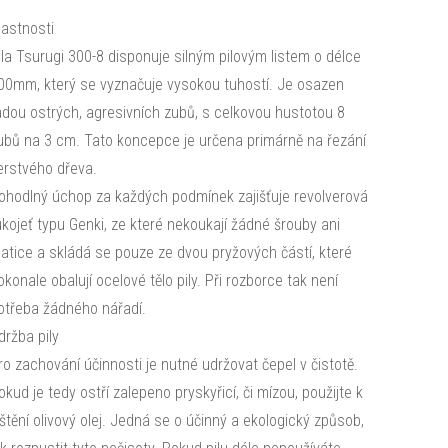
lastnosti
ila Tsurugi 300-8 disponuje silným pilovým listem o délce
00mm, který se vyznačuje vysokou tuhostí. Je osazen
adou ostrých, agresivních zubů, s celkovou hustotou 8
ubů na 3 cm. Tato koncepce je určena primárně na řezání
erstvého dřeva.
ohodlný úchop za každých podmínek zajišťuje revolverová
ukojeť typu Genki, ze které nekoukají žádné šrouby ani
atice a skládá se pouze ze dvou pryžových částí, které
okonale obalují ocelové tělo pily. Při rozborce tak není
otřeba žádného nářadí.
držba pily
ro zachování účinnosti je nutné udržovat čepel v čistotě.
okud je tedy ostří zalepeno pryskyřicí, či mízou, použijte k
ištění olivový olej. Jedná se o účinný a ekologický způsob,