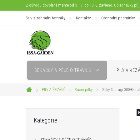
Přejít
Z důvodu dovolené máme od 31. 7. do 10. 8. zavřeno. Objednávky při
na
Servis zahradní techniky
Kontakty
Obchodní podmínky
obsah
SEKAČKY A PÉČE O TRÁVNÍK
PILY A ŘEZ
PILY A ŘEZÁNÍ
Ruční pilky
Silky Tsurugi 300-8 - ru
Domů
P
Přeskočit
Kategorie
kategorie
o