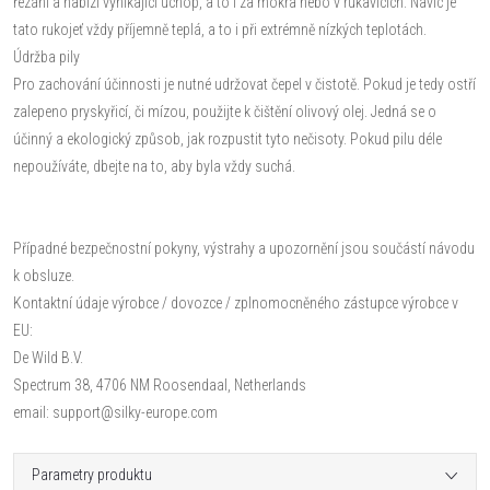
řezání a nabízí vynikající úchop, a to i za mokra nebo v rukavicích. Navíc je
tato rukojeť vždy příjemně teplá, a to i při extrémně nízkých teplotách.
Údržba pily
Pro zachování účinnosti je nutné udržovat čepel v čistotě. Pokud je tedy ostří
zalepeno pryskyřicí, či mízou, použijte k čištění olivový olej. Jedná se o
účinný a ekologický způsob, jak rozpustit tyto nečisoty. Pokud pilu déle
nepoužíváte, dbejte na to, aby byla vždy suchá.
Případné bezpečnostní pokyny, výstrahy a upozornění jsou součástí návodu
k obsluze.
Kontaktní údaje výrobce / dovozce / zplnomocněného zástupce výrobce v
EU:
De Wild B.V.
Spectrum 38, 4706 NM Roosendaal, Netherlands
email: support@silky-europe.com
Parametry produktu