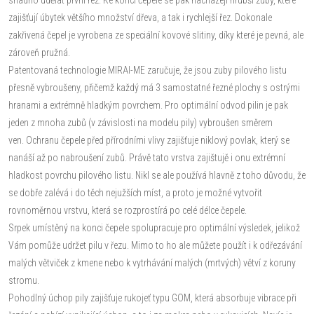
zajišťují úbytek většího množství dřeva, a tak i rychlejší řez. Dokonale
zakřivená čepel je vyrobena ze speciální kovové slitiny, díky které je pevná, ale
zároveň pružná.
Patentovaná technologie MIRAI-ME zaručuje, že jsou zuby pilového listu
přesně vybroušeny, přičemž každý má 3 samostatné řezné plochy s ostrými
hranami a extrémně hladkým povrchem. Pro optimální odvod pilin je pak
jeden z mnoha zubů (v závislosti na modelu pily) vybroušen směrem
ven. Ochranu čepele před přírodními vlivy zajišťuje niklový povlak, který se
nanáší až po nabroušení zubů. Právě tato vrstva zajištujě i onu extrémní
hladkost povrchu pilového listu. Nikl se ale používá hlavně z toho důvodu, že
se dobře zalévá i do těch nejužších míst, a proto je možné vytvořit
rovnoměrnou vrstvu, která se rozprostírá po celé délce čepele.
Srpek umístěný na konci čepele spolupracuje pro optimální výsledek, jelikož
Vám pomůže udržet pilu v řezu. Mimo to ho ale můžete použít i k odřezávání
malých větviček z kmene nebo k vytrhávání malých (mrtvých) větví z koruny
stromu.
Pohodlný úchop pily zajišťuje rukojeť typu GOM, která absorbuje vibrace při