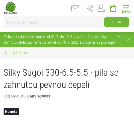
Přejít
NÁKUPNÍ
na
KOŠÍK
obsah
HLEDAT
Z důvodu dovolené máme od 31. 7. do 10. 8. zavřeno. Objednávky přijaté v
tomto období začneme vyřizovat od 10. 8. 2026. Děkujeme za pochopení.
Ruční pilky
Silky Sugoi 330-6.5-5.5 - pila se
zahnutou pevnou čepelí
Kód produktu:
GAKSI639033
Novinka