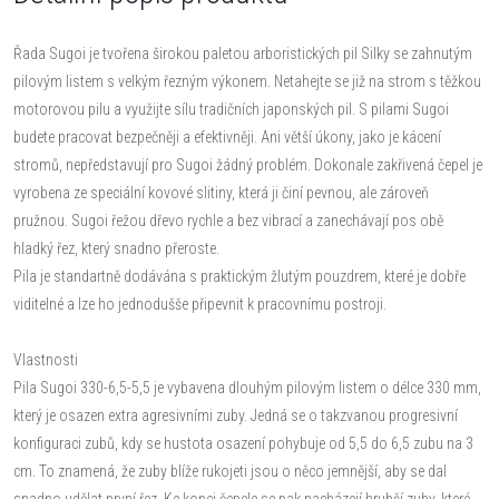
Řada Sugoi je tvořena širokou paletou arboristických pil Silky se zahnutým
pilovým listem s velkým řezným výkonem. Netahejte se již na strom s těžkou
motorovou pilu a využijte sílu tradičních japonských pil. S pilami Sugoi
budete pracovat bezpečněji a efektivněji. Ani větší úkony, jako je kácení
stromů, nepředstavují pro Sugoi žádný problém. Dokonale zakřivená čepel je
vyrobena ze speciální kovové slitiny, která ji činí pevnou, ale zároveň
pružnou. Sugoi řežou dřevo rychle a bez vibrací a zanechávají pos obě
hladký řez, který snadno přeroste.
Pila je standartně dodávána s praktickým žlutým pouzdrem, které je dobře
viditelné a lze ho jednodušše připevnit k pracovnímu postroji.
Vlastnosti
Pila Sugoi 330-6,5-5,5 je vybavena dlouhým pilovým listem o délce 330 mm,
který je osazen extra agresivními zuby. Jedná se o takzvanou progresivní
konfiguraci zubů, kdy se hustota osazení pohybuje od 5,5 do 6,5 zubu na 3
cm. To znamená, že zuby blíže rukojeti jsou o něco jemnější, aby se dal
snadno udělat první řez. Ke konci čepele se pak nacházejí hrubší zuby, které