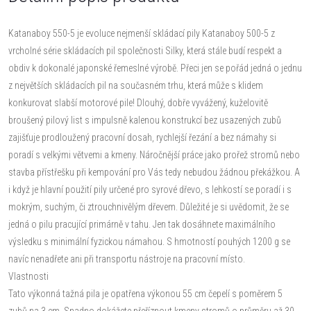
Katanaboy 550-5 je evoluce nejmenší skládací pily Katanaboy 500-5 z
vrcholné série skládacích pil společnosti Silky, která stále budí respekt a
obdiv k dokonalé japonské řemeslné výrobě. Přeci jen se pořád jedná o jednu
z největších skládacích pil na současném trhu, která může s klidem
konkurovat slabší motorové pile! Dlouhý, dobře vyvážený, kuželovitě
broušený pilový list s impulsně kalenou konstrukcí bez usazených zubů
zajišťuje prodloužený pracovní dosah, rychlejší řezání a bez námahy si
poradí s velkými větvemi a kmeny. Náročnější práce jako prořež stromů nebo
stavba přístřešku při kempování pro Vás tedy nebudou žádnou překážkou. A
i když je hlavní použití pily určené pro syrové dřevo, s lehkostí se poradí i s
mokrým, suchým, či ztrouchnivělým dřevem. Důležité je si uvědomit, že se
jedná o pilu pracující primárně v tahu. Jen tak dosáhnete maximálního
výsledku s minimální fyzickou námahou. S hmotností pouhých 1200 g se
navíc nenadřete ani při transportu nástroje na pracovní místo.
Vlastnosti
Tato výkonná tažná pila je opatřena výkonou 55 cm čepelí s poměrem 5
zubů na 3 cm. Snadno dokážete přeříznout kmeny stromů o průměru až 30