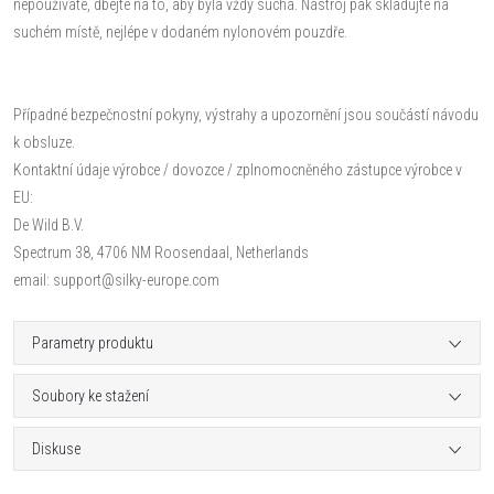
nepoužíváte, dbejte na to, aby byla vždy suchá. Nástroj pak skladujte na
suchém místě, nejlépe v dodaném nylonovém pouzdře.
Případné bezpečnostní pokyny, výstrahy a upozornění jsou součástí návodu
k obsluze.
Kontaktní údaje výrobce / dovozce / zplnomocněného zástupce výrobce v
EU:
De Wild B.V.
Spectrum 38, 4706 NM Roosendaal, Netherlands
email: support@silky-europe.com
Parametry produktu
Soubory ke stažení
Diskuse