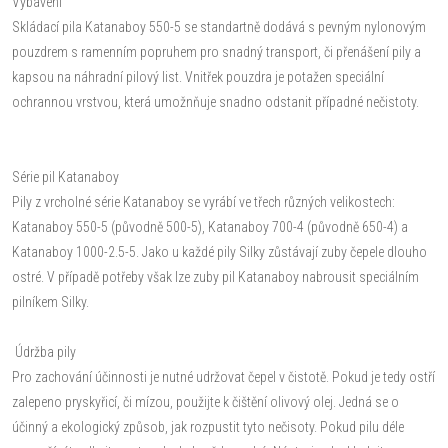
Vybavení
Skládací pila Katanaboy 550-5 se standartně dodává s pevným nylonovým
pouzdrem s ramenním popruhem pro snadný transport, či přenášení pily a
kapsou na náhradní pilový list. Vnitřek pouzdra je potažen speciální
ochrannou vrstvou, která umožnňuje snadno odstanit případné nečistoty.
Série pil Katanaboy
Pily z vrcholné série Katanaboy se vyrábí ve třech různých velikostech:
Katanaboy 550-5 (původně 500-5), Katanaboy 700-4 (původně 650-4) a
Katanaboy 1000-2.5-5. Jako u každé pily Silky zůstávají zuby čepele dlouho
ostré. V případě potřeby však lze zuby pil Katanaboy nabrousit speciálním
pilníkem Silky.
Údržba pily
Pro zachování účinnosti je nutné udržovat čepel v čistotě. Pokud je tedy ostří
zalepeno pryskyřicí, či mízou, použijte k čištění olivový olej. Jedná se o
účinný a ekologický způsob, jak rozpustit tyto nečisoty. Pokud pilu déle