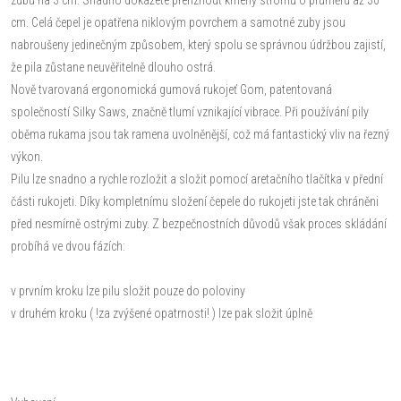
cm. Celá čepel je opatřena niklovým povrchem a samotné zuby jsou
nabroušeny jedinečným způsobem, který spolu se správnou údržbou zajistí,
že pila zůstane neuvěřitelně dlouho ostrá.
Nově tvarovaná ergonomická gumová rukojeť Gom, patentovaná
společností Silky Saws, značně tlumí vznikající vibrace. Při používání pily
oběma rukama jsou tak ramena uvolněnější, což má fantastický vliv na řezný
výkon.
Pilu lze snadno a rychle rozložit a složit pomocí aretačního tlačítka v přední
části rukojeti. Díky kompletnímu složení čepele do rukojeti jste tak chráněni
před nesmírně ostrými zuby. Z bezpečnostních důvodů však proces skládání
probíhá ve dvou fázích:
v prvním kroku lze pilu složit pouze do poloviny
v druhém kroku ( !za zvýšené opatrnosti! ) lze pak složit úplně