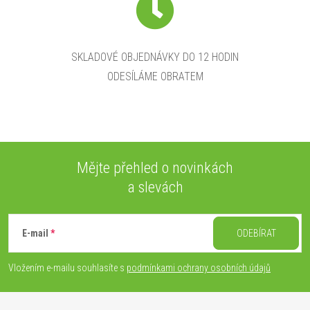
SKLADOVÉ OBJEDNÁVKY DO 12 HODIN
ODESÍLÁME OBRATEM
Mějte přehled o novinkách
a slevách
Z
á
E-mail
ODEBÍRAT
p
Vložením e-mailu souhlasíte s
podmínkami ochrany osobních údajů
a