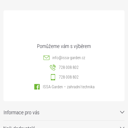
t
í
info
@
issa-garden.cz
728 008 802
728 008 802
ISSA-Garden – zahradní technika
Informace pro vás