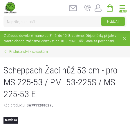
Přejít
NÁKUPNÍ
na
KOŠÍK
obsah
HLEDAT
Z důvodu dovolené máme od 31. 7. do 10. 8. zavřeno. Objednávky přijaté v
tomto období začneme vyřizovat od 10. 8. 2026. Děkujeme za pochopení.
Příslušenství k sekačkám
Scheppach Žací nůž 53 cm - pro
MS 225-53 / PML53-225S / MS
225-53 E
Kód produktu:
GA7911200627_
Novinka