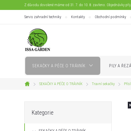
Přejít
Z důvodu dovolené máme od 31. 7. do 10. 8. zavřeno. Objednávky při
na
Servis zahradní techniky
Kontakty
Obchodní podmínky
obsah
SEKAČKY A PÉČE O TRÁVNÍK
PILY A ŘEZ
SEKAČKY A PÉČE O TRÁVNÍK
Travní sekačky
Přís
Domů
P
Přeskočit
Kategorie
kategorie
o