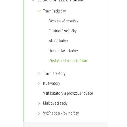
SEKAČKY A PÉČE O TRÁVNÍK
s
Travní sekačky
t
Benzínové sekačky
r
Elektrické sekačky
Aku sekačky
a
Robotické sekačky
n
Příslušenství k sekačkám
n
Travní traktory
Kultivátory
í
Vertikutátory a provzdušňovače
p
Mulčovací sady
Vyžínače a křovinořezy
a