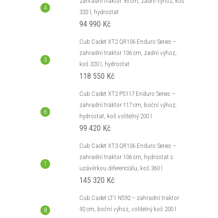
zahradní traktor 95 cm, zadní výhoz, koš
320 l, hydrostat
94 990 Kč
Cub Cadet XT2 QR106 Enduro Series –
zahradní traktor 106 cm, zadní výhoz,
koš 320 l, hydrostat
118 550 Kč
Cub Cadet XT2 PS117 Enduro Series –
zahradní traktor 117 cm, boční výhoz,
hydrostat, koš volitelný 200 l
99 420 Kč
Cub Cadet XT3 QR106 Enduro Series –
zahradní traktor 106 cm, hydrostat s
uzávěrkou diferenciálu, koš 360 l
145 320 Kč
Cub Cadet LT1 NS92 – zahradní traktor
92 cm, boční výhoz, volitelný koš 200 l