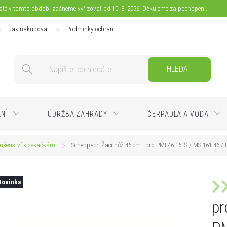
jaté v tomto období začneme vyřizovat od 10. 8. 2026. Děkujeme za pochopení.
Jak nakupovat
Podmínky ochrany osobních údajů
Doprava
Pla
HLEDAT
ÁNÍ
ÚDRŽBA ZAHRADY
ČERPADLA A VODA
lušenství k sekačkám
Scheppach Žací nůž 46 cm - pro PML46-161S / MS 161-46 /
Novinka
pr