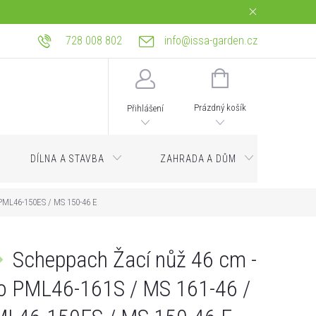
728 008 802
info@issa-garden.cz
tba
Reklamace a práva z vadného plnění
Bagrování a zemní práce Ostrava
NÁKUPNÍ
KOŠÍK
Prázdný košík
Přihlášení
DÍLNA A STAVBA
ZAHRADA A DŮM
Servi
 PML46-150ES / MS 150-46 E
Scheppach Žací nůž 46 cm -
o PML46-161S / MS 161-46 /