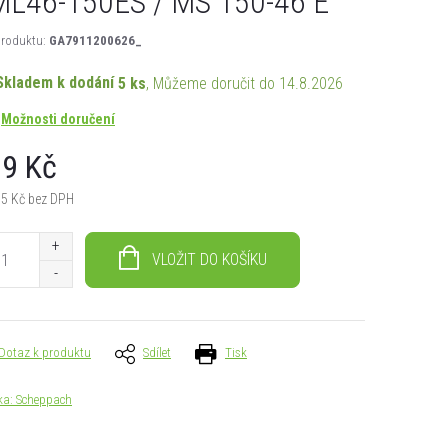
L46-150ES / MS 150-46 E
roduktu:
GA7911200626_
Skladem k dodání
5 ks
14.8.2026
Možnosti doručení
9 Kč
75 Kč bez DPH
á
VLOŽIT DO KOŠÍKU
Dotaz k produktu
Sdílet
Tisk
ka:
Scheppach