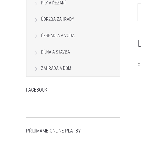
PILY A ŘEZÁNÍ
n
e
ÚDRŽBA ZAHRADY
l
ČERPADLA A VODA
DÍLNA A STAVBA
P
ZAHRADA A DŮM
FACEBOOK
PŘIJÍMÁME ONLINE PLATBY