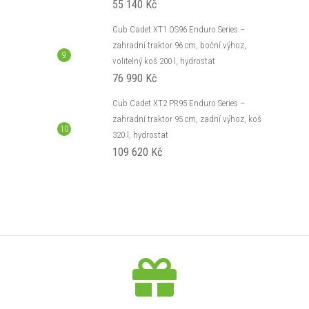
55 140 Kč
Cub Cadet XT1 OS96 Enduro Series –
zahradní traktor 96 cm, boční výhoz,
volitelný koš 200 l, hydrostat
76 990 Kč
Cub Cadet XT2 PR95 Enduro Series –
zahradní traktor 95 cm, zadní výhoz, koš
320 l, hydrostat
109 620 Kč