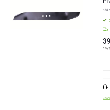
PM
Kód p
39
329,
Měrn
cena:
Znač