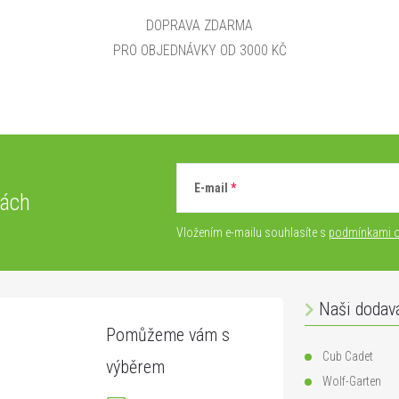
DOPRAVA ZDARMA
PRO OBJEDNÁVKY OD 3000 KČ
E-mail
vách
Vložením e-mailu souhlasíte s
podmínkami o
Naši dodav
Cub Cadet
Wolf-Garten