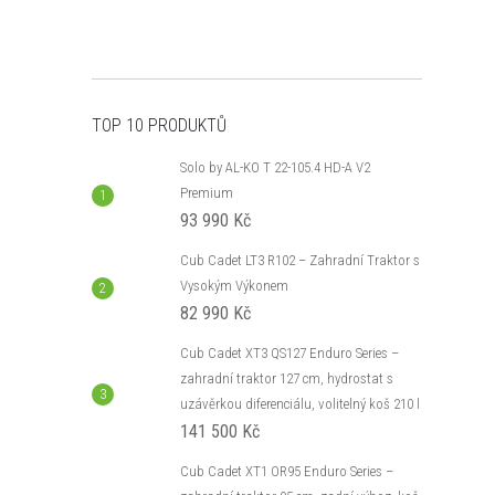
TOP 10 PRODUKTŮ
Solo by AL-KO T 22-105.4 HD-A V2
Premium
93 990 Kč
Cub Cadet LT3 R102 – Zahradní Traktor s
Vysokým Výkonem
82 990 Kč
Cub Cadet XT3 QS127 Enduro Series –
zahradní traktor 127 cm, hydrostat s
uzávěrkou diferenciálu, volitelný koš 210 l
141 500 Kč
Cub Cadet XT1 OR95 Enduro Series –