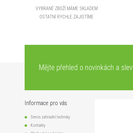
VYBRANÉ ZBOŽÍ MÁME SKLADEM
OSTATNÍ RYCHLE ZAJISTÍME
Z
Mějte přehled o novinkách
a sle
á
p
Informace pro vás
a
Servis zahradní techniky
t
Kontakty