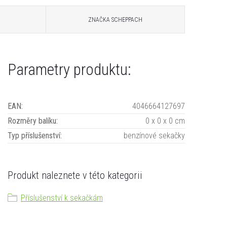
ZNAČKA
SCHEPPACH
Parametry produktu:
EAN
:
4046664127697
Rozměry balíku
:
0 x 0 x 0 cm
Typ příslušenství
:
benzínové sekačky
Produkt naleznete v této kategorii
Příslušenství k sekačkám