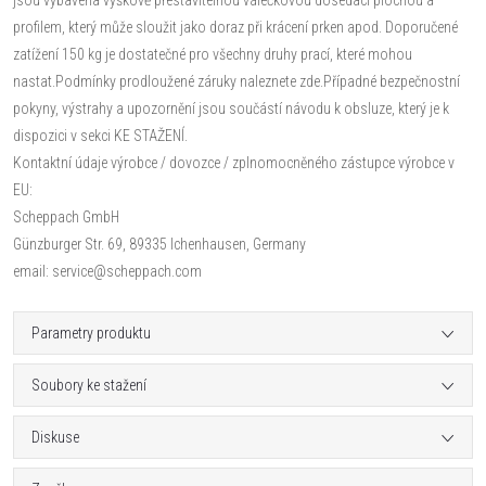
profilem, který může sloužit jako doraz při krácení prken apod. Doporučené
zatížení 150 kg je dostatečné pro všechny druhy prací, které mohou
nastat.Podmínky prodloužené záruky naleznete zde.Případné bezpečnostní
pokyny, výstrahy a upozornění jsou součástí návodu k obsluze, který je k
dispozici v sekci KE STAŽENÍ.
Kontaktní údaje výrobce / dovozce / zplnomocněného zástupce výrobce v
EU:
Scheppach GmbH
Günzburger Str. 69, 89335 Ichenhausen, Germany
email: service@scheppach.com
Parametry produktu
Soubory ke stažení
Diskuse