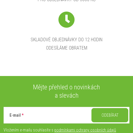
SKLADOVÉ OBJEDNÁVKY DO 12 HODIN
ODESÍLÁME OBRATEM
Mějte přehled o novinkách
a slevách
Z
á
E-mail
ODEBÍRAT
p
Vložením e-mailu souhlasíte s
podmínkami ochrany osobních údajů