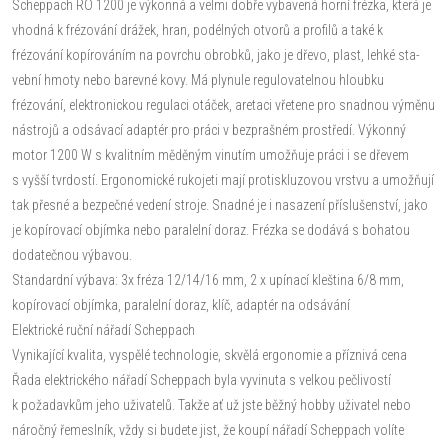
Scheppach RO 1200 je výkonná a velmi dobře vybavená horní frézka, která je
vhodná k frézování drážek, hran, podél­ných otvorů a profilů a také k
frézování kopírováním na povrchu obrobků, jako je dřevo, plast, lehké sta­
vební hmoty nebo barevné kovy. Má plynule regulovatelnou hloubku
frézování, elektronickou regulaci otáček, aretaci vřetene pro snadnou výměnu
nástrojů a odsávací adaptér pro práci v bezprašném prostředí. Výkonný
motor 1200 W s kvalitním měděným vinutím umožňuje práci i se dřevem
s vyšší tvrdostí. Ergonomické rukojeti mají protiskluzovou vrstvu a umožňují
tak přesné a bezpečné vedení stroje. Snadné je i nasazení příslušenství, jako
je kopírovací objímka nebo paralelní doraz. Frézka se dodává s bohatou
dodatečnou výbavou.
Standardní výbava: 3x fréza 12/14/16 mm, 2 x upínací kleština 6/8 mm,
kopírovací objímka, paralelní doraz, klíč, adaptér na odsávání
Elektrické ruční nářadí Scheppach
Vynikající kvalita, vyspělé technologie, skvělá ergonomie a příznivá cena
Řada elektrického nářadí Scheppach byla vyvinuta s velkou pečlivostí
k požadavkům jeho uživatelů. Takže ať už jste běžný hobby uživatel nebo
náročný řemeslník, vždy si budete jist, že koupí nářadí Scheppach volíte