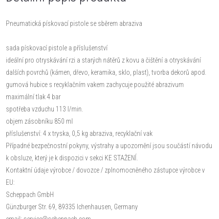
Pneumatická pískovací pistole se sběrem abraziva
sada pískovací pistole a příslušenství
ideální pro otryskávání rzi a starých nátěrů z kovu a čištění a otryskávání
dalších povrchů (kámen, dřevo, keramika, sklo, plast), tvorba dekorů apod.
gumová hubice s recyklačním vakem zachycuje použité abrazivum
maximální tlak 4 bar
spotřeba vzduchu 113 l/min.
objem zásobníku 850 ml
příslušenství: 4 x tryska, 0,5 kg abraziva, recyklační vak
Případné bezpečnostní pokyny, výstrahy a upozornění jsou součástí návodu
k obsluze, který je k dispozici v sekci KE STAŽENÍ.
Kontaktní údaje výrobce / dovozce / zplnomocněného zástupce výrobce v
EU:
Scheppach GmbH
Günzburger Str. 69, 89335 Ichenhausen, Germany
email: service@scheppach.com