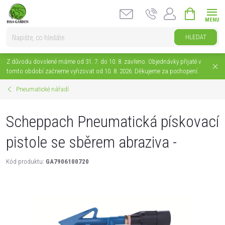
Přejít
NÁKUPNÍ
na
KOŠÍK
obsah
HLEDAT
Z důvodu dovolené máme od 31. 7. do 10. 8. zavřeno. Objednávky přijaté v
tomto období začneme vyřizovat od 10. 8. 2026. Děkujeme za pochopení.
Pneumatické nářadí
Scheppach Pneumatická pískovací
pistole se sběrem abraziva -
Kód produktu:
GA7906100720